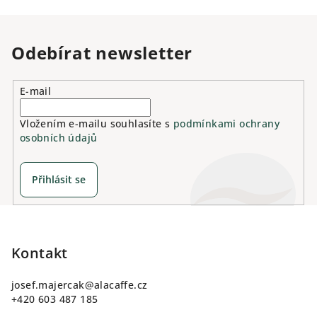
Odebírat newsletter
E-mail
Vložením e-mailu souhlasíte s
podmínkami ochrany
osobních údajů
Přihlásit se
Z
á
p
Kontakt
a
josef.majercak
@
alacaffe.cz
t
+420 603 487 185
í