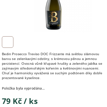
Bedin Prosecco Treviso DOC Frizzante má s
větlou slámovou
barvu se zelenkavými odstíny, s krémovou pěnou a jemnou
perzistencí. Ovocná vůně křupavé hrušky a zeleného jablka se
zajímavým středomořským kořením a květinovými nuancemi.
Chuť je harmonicky vyvážená se suchým podtónem díky dobře
prezentované kyselince.
Položka byla vyprodána…
79 Kč
/ ks