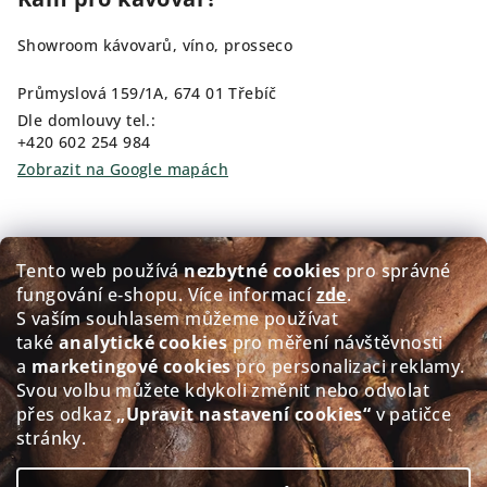
Showroom kávovarů, víno, prosseco
Průmyslová 159/1A, 674 01 Třebíč
Dle domlouvy tel.:
+420 602 254 984
Zobrazit na Google mapách
Kam pro kávu?
Tento web používá
nezbytné cookies
pro správné
fungování e‑shopu. Více informací
zde
.
Prodej čerstvě pražené kávy GOLDEN Coffee
S vaším souhlasem můžeme používat
také
analytické cookies
pro měření návštěvnosti
Přerovského 151/5, 674 01 Třebíč
a
marketingové cookies
pro personalizaci reklamy.
Po - Pá: 8:00-12:00 12:30-17.30
Svou volbu můžete kdykoli změnit nebo odvolat
So: 8:30-11.30
přes odkaz
„Upravit nastavení cookies“
v patičce
Ne: Zavřeno
stránky.
Zobrazit na Google mapách