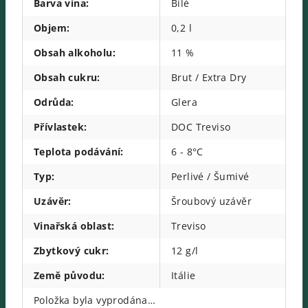
Barva vína
:
Bílé
Objem
:
0,2 l
Obsah alkoholu
:
11 %
Obsah cukru
:
Brut / Extra Dry
Odrůda
:
Glera
Přívlastek
:
DOC Treviso
Teplota podávání
:
6 - 8°C
Typ
:
Perlivé / Šumivé
Uzávěr
:
Šroubový uzávěr
Vinařská oblast
:
Treviso
Zbytkový cukr
:
12 g/l
Země původu
:
Itálie
Položka byla vyprodána…