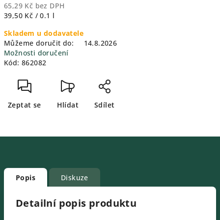
65,29 Kč bez DPH
Měrná
39,50 Kč / 0.1 l
cena:
Skladem u dodavatele
Můžeme doručit do:
14.8.2026
Možnosti doručení
Kód:
862082
Zeptat se
Hlídat
Sdílet
Popis
Diskuze
Detailní popis produktu