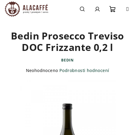
Přejít
na
obsah
Nákupn
Hledat
Přihlášení
Bedin Prosecco Treviso
košík
DOC Frizzante 0,2 l
BEDIN
Průměrné
Neohodnoceno
Podrobnosti hodnocení
hodnocení
produktu
je
0,0
z
5
hvězdiček.