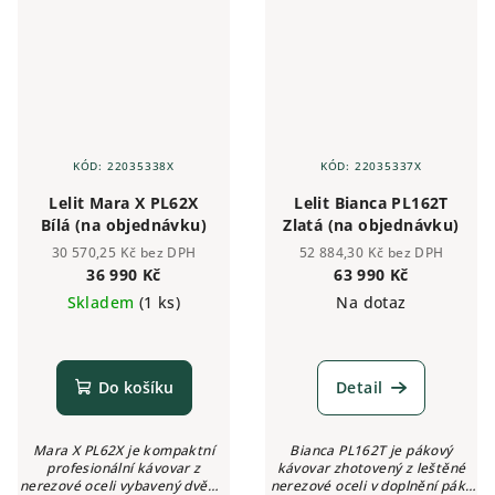
KÓD:
22035338X
KÓD:
22035337X
Lelit Mara X PL62X
Lelit Bianca PL162T
Bílá (na objednávku)
Zlatá (na objednávku)
30 570,25 Kč bez DPH
52 884,30 Kč bez DPH
36 990 Kč
63 990 Kč
Skladem
(1 ks)
Na dotaz
Do košíku
Detail
Mara X PL62X je kompaktní
Bianca PL162T je pákový
profesionální kávovar z
kávovar zhotovený z leštěné
nerezové oceli vybavený dvěma
nerezové oceli v doplnění páky