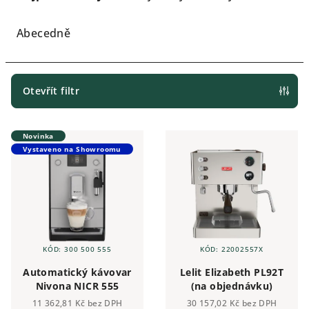
z
e
Abecedně
n
í
p
Otevřít filtr
r
V
o
Novinka
ý
d
Vystaveno na Showroomu
p
u
i
k
s
t
p
ů
r
KÓD:
300 500 555
KÓD:
22002557X
o
Automatický kávovar
Lelit Elizabeth PL92T
d
Nivona NICR 555
(na objednávku)
u
11 362,81 Kč bez DPH
30 157,02 Kč bez DPH