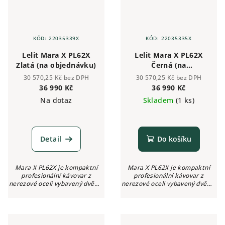
KÓD:
22035339X
KÓD:
22035335X
Lelit Mara X PL62X
Lelit Mara X PL62X
Zlatá (na objednávku)
Černá (na
objednávku)
30 570,25 Kč bez DPH
30 570,25 Kč bez DPH
36 990 Kč
36 990 Kč
Na dotaz
Skladem
(1 ks)
Detail
Do košíku
Mara X PL62X je kompaktní
Mara X PL62X je kompaktní
profesionální kávovar z
profesionální kávovar z
nerezové oceli vybavený dvěma
nerezové oceli vybavený dvěma
manometry, bezpečnostním
manometry, bezpečnostním
systémem Double HX, nahřívací
systémem Double HX, nahřívací
plochou pro šálky, funkcí
plochou pro šálky, funkcí
nastavení...
nastavení...