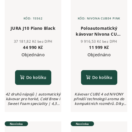
KÓD:
15562
KÓD:
NIVONA CUBE4 PINK
JURA J10 Piano Black
Poloautomatický
kávovar Nivona CUBE
4 PINK
37 181,82 Kč bez DPH
9 916,53 Kč bez DPH
44 990 Kč
11 999 Kč
Objednáno
Objednáno
Do košíku
Do košíku
42 druhů nápojů | automatický
Kávovar CUBE 4 od NIVONY
kávovar pro horké, Cold Brew i
přináší technologii aroma do
Sweet Foam speciality | 4,3"
kompaktních rozměrů. Díky
dotykový displej | Coffee Eye |
inovativnímu Click Cupu je to
mlýnek P.A.G.2+ | P.E.P.® |
pro čerstvě namleté ​​espresso a
One-Touch čištění mléčného...
kávu to nejjednodušší.
Kávovar,...
Novinka
Novinka