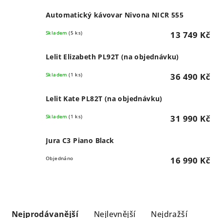
Automatický kávovar Nivona NICR 555
Skladem
(5 ks)
13 749 Kč
Lelit Elizabeth PL92T (na objednávku)
Skladem
(1 ks)
36 490 Kč
Lelit Kate PL82T (na objednávku)
Skladem
(1 ks)
31 990 Kč
Jura C3 Piano Black
Objednáno
16 990 Kč
Ř
a
Nejprodávanější
Nejlevnější
Nejdražší