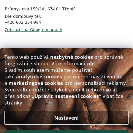
Průmyslová 159/1A, 674 01 Třebíč
Dle domlouvy tel.:
+420 602 254 984
Zobrazit na Google mapách
Kam pro kávu?
Tento web používá
nezbytné cookies
pro správné
fungování e‑shopu. Více informací
zde
.
Prodej čerstvě pražené kávy GOLDEN Coffee
S vaším souhlasem můžeme používat
také
analytické cookies
pro měření návštěvnosti
Přerovského 151/5, 674 01 Třebíč
a
marketingové cookies
pro personalizaci reklamy.
Po - Pá: 8:00-12:00 12:30-17.30
Svou volbu můžete kdykoli změnit nebo odvolat
So: 8:30-11.30
přes odkaz
„Upravit nastavení cookies“
v patičce
Ne: Zavřeno
stránky.
Zobrazit na Google mapách
Nastavení
Copyright 2026
alacaffé
. Všechna práva vyhrazena.
Upravit nastavení cookies