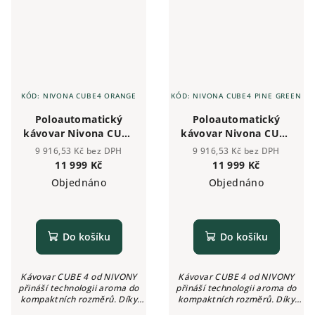
KÓD:
NIVONA CUBE4 ORANGE
KÓD:
NIVONA CUBE4 PINE GREEN
Poloautomatický
Poloautomatický
kávovar Nivona CUBE
kávovar Nivona CUBE
4 ORANGE
4 PINE GREEN
9 916,53 Kč bez DPH
9 916,53 Kč bez DPH
11 999 Kč
11 999 Kč
Objednáno
Objednáno
Do košíku
Do košíku
Kávovar CUBE 4 od NIVONY
Kávovar CUBE 4 od NIVONY
přináší technologii aroma do
přináší technologii aroma do
kompaktních rozměrů. Díky
kompaktních rozměrů. Díky
inovativnímu Click Cupu je to
inovativnímu Click Cupu je to