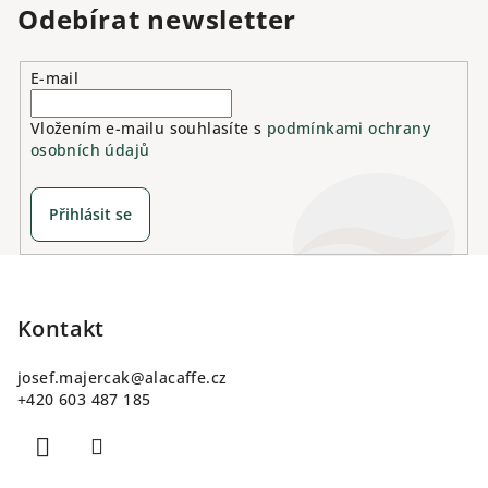
Odebírat newsletter
ý
p
i
E-mail
s
u
Vložením e-mailu souhlasíte s
podmínkami ochrany
osobních údajů
Přihlásit se
Z
á
p
Kontakt
a
josef.majercak
@
alacaffe.cz
t
+420 603 487 185
í