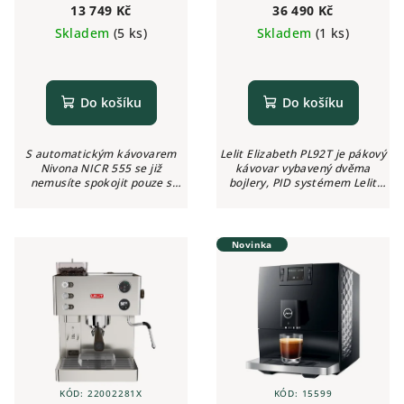
k
13 749 Kč
36 490 Kč
Skladem
(5 ks)
Skladem
(1 ks)
t
ů
Do košíku
Do košíku
S automatickým kávovarem
Lelit Elizabeth PL92T je pákový
Nivona NICR 555 se již
kávovar vybavený dvěma
nemusíte spokojit pouze s
bojlery, PID systémem Lelit
jedním typem kávy, ale můžete
Control Center, manometrem a
si ji nastavit podle vlastních
OLED displejem.
chuťových preferencí. Tento
přístroj...
Novinka
KÓD:
22002281X
KÓD:
15599