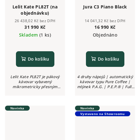
Lelit Kate PL82T (na
Jura C3 Piano Black
objednávku)
26 438,02 Kč bez DPH
14 041,32 Kč bez DPH
31 990 Kč
16 990 Kč
Skladem
(1 ks)
Objednáno
Do košíku
Do košíku
Lelit Kate PL82T je pákový
4 druhy nápojů | automatický
kávovar vybavený
kávovar typu Pure Coffee |
mikrometricky přesným
mlýnek P.A.G. | P.E.P.® | Full-
mlýnkem, mosazným bojlerem
Size spařovací jednotka | Easy
a chromovanou tryskou pro
Control Panel | možnost Wi-Fi
výdej horké vody či páry.
Connect a aplikace J.O.E.® |...
Schránka kávovaru je
Novinka
Novinka
celonerezová.
Vystaveno na Showroomu