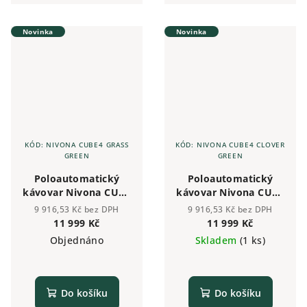
pro čerstvě namleté ​​espresso a
pro čerstvě namleté ​​espresso a
kávu to nejjednodušší.
kávu to nejjednodušší.
Kávovar,...
Kávovar,...
Novinka
Novinka
KÓD:
NIVONA CUBE4 GRASS
KÓD:
NIVONA CUBE4 CLOVER
GREEN
GREEN
Poloautomatický
Poloautomatický
kávovar Nivona CUBE
kávovar Nivona CUBE
4 GRASS GREEN
4 CLOVER GREEN
9 916,53 Kč bez DPH
9 916,53 Kč bez DPH
11 999 Kč
11 999 Kč
Objednáno
Skladem
(1 ks)
Do košíku
Do košíku