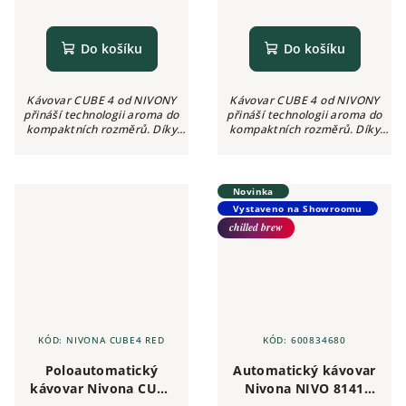
Do košíku
Do košíku
Kávovar CUBE 4 od NIVONY
Kávovar CUBE 4 od NIVONY
přináší technologii aroma do
přináší technologii aroma do
kompaktních rozměrů. Díky
kompaktních rozměrů. Díky
inovativnímu Click Cupu je to
inovativnímu Click Cupu je to
pro čerstvě namleté ​​espresso a
pro čerstvě namleté ​​espresso a
kávu to nejjednodušší.
kávu to nejjednodušší.
Kávovar,...
Kávovar,...
Novinka
Vystaveno na Showroomu
chilled brew
KÓD:
NIVONA CUBE4 RED
KÓD:
600834680
Poloautomatický
Automatický kávovar
kávovar Nivona CUBE
Nivona NIVO 8141