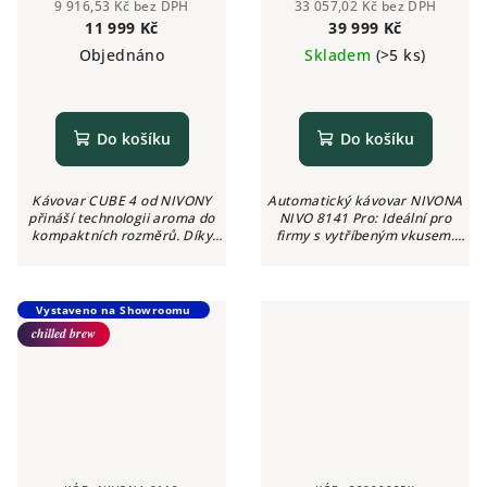
4 RED
Hot-Cold Coffee Pro
9 916,53 Kč bez DPH
33 057,02 Kč bez DPH
11 999 Kč
39 999 Kč
Objednáno
Skladem
(>5 ks)
Do košíku
Do košíku
Kávovar CUBE 4 od NIVONY
Automatický kávovar NIVONA
přináší technologii aroma do
NIVO 8141 Pro: Ideální pro
kompaktních rozměrů. Díky
firmy s vytříbeným vkusem.
inovativnímu Click Cupu je to
Dnes budoucnost, zítra
pro čerstvě namleté ​​espresso a
standart. Přineste si
kávu to nejjednodušší.
budoucnost plnoautomatických
Kávovar,...
kávovarů do vaši...
Vystaveno na Showroomu
chilled brew