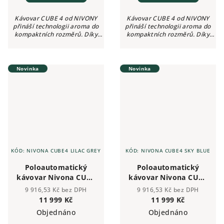
Kávovar CUBE 4 od NIVONY
Kávovar CUBE 4 od NIVONY
přináší technologii aroma do
přináší technologii aroma do
kompaktních rozměrů. Díky
kompaktních rozměrů. Díky
inovativnímu Click Cupu je to
inovativnímu Click Cupu je to
pro čerstvě namleté ​​espresso a
pro čerstvě namleté ​​espresso a
kávu to nejjednodušší.
kávu to nejjednodušší.
Kávovar,...
Kávovar,...
Novinka
Novinka
KÓD:
NIVONA CUBE4 LILAC GREY
KÓD:
NIVONA CUBE4 SKY BLUE
Poloautomatický
Poloautomatický
kávovar Nivona CUBE
kávovar Nivona CUBE
4 LILAC GREY
4 SKY BLUE
9 916,53 Kč bez DPH
9 916,53 Kč bez DPH
11 999 Kč
11 999 Kč
Objednáno
Objednáno