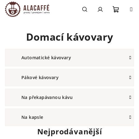
Přejít
na
obsah
Nákupn
Hledat
Přihlášení
Domací kávovary
košík
Automatické kávovary
Pákové kávovary
Na překapávanou kávu
Na kapsle
Nejprodávanější