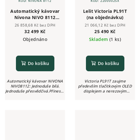
KÓD:
NIVONA 8112
KÓD:
22000025X
Automatický kávovar
Lelit Victoria PL91T
Nivona NIVO 8112
(na objednávku)
Hot-Cold
26 858,68 Kč bez DPH
21 066,12 Kč bez DPH
32 499 Kč
25 490 Kč
Objednáno
Skladem
(1 ks)
Do košíku
Do košíku
Automatický kávovar NIVONA
Victoria PL91T zaujme
NIVO8112: Jednoduše bílá.
především tlačítkovým OLED
Jednoduše přesvědčivá.Přineste
displejem a nerezovým
si budoucnost
zpracováním, jež zahrnuje i
plnoautomatických kávovarů
pohyblivou parní trysku bojler
domů. S novým designem a
je dále zhotoven z mosazi
novou varnou jednotkou...
výdejní páka z...