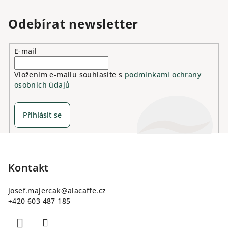
Odebírat newsletter
E-mail
Vložením e-mailu souhlasíte s
podmínkami ochrany
osobních údajů
Přihlásit se
Z
á
p
Kontakt
a
josef.majercak
@
alacaffe.cz
t
+420 603 487 185
í