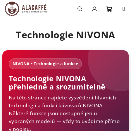
Přejít
na
obsah
Nákupn
Hledat
Přihlášení
Technologie NIVONA
košík
NIVONA • Technologie a funkce
Technologie NIVONA
přehledně a srozumitelně
Na této stránce najdete vysvětlení hlavních
technologií a funkcí kávovarů NIVONA.
Některé funkce jsou dostupné jen u
vybraných modelů — vždy to uvádíme přímo
v popisu.