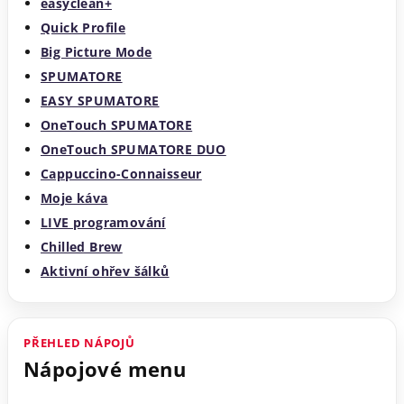
easyclean+
Quick Profile
Big Picture Mode
SPUMATORE
EASY SPUMATORE
OneTouch SPUMATORE
OneTouch SPUMATORE DUO
Cappuccino-Connaisseur
Moje káva
LIVE programování
Chilled Brew
Aktivní ohřev šálků
PŘEHLED NÁPOJŮ
Nápojové menu