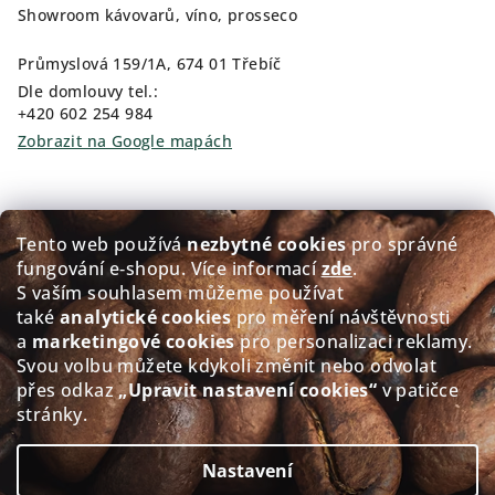
Showroom kávovarů, víno, prosseco
Průmyslová 159/1A, 674 01 Třebíč
Dle domlouvy tel.:
+420 602 254 984
Zobrazit na Google mapách
Kam pro kávu?
Tento web používá
nezbytné cookies
pro správné
fungování e‑shopu. Více informací
zde
.
Prodej čerstvě pražené kávy GOLDEN Coffee
S vaším souhlasem můžeme používat
také
analytické cookies
pro měření návštěvnosti
Přerovského 151/5, 674 01 Třebíč
a
marketingové cookies
pro personalizaci reklamy.
Po - Pá: 8:00-12:00 12:30-17.30
Svou volbu můžete kdykoli změnit nebo odvolat
So: 8:30-11.30
přes odkaz
„Upravit nastavení cookies“
v patičce
Ne: Zavřeno
stránky.
Zobrazit na Google mapách
Nastavení