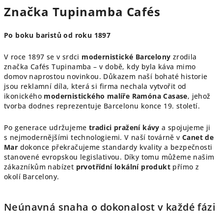
v
Značka Tupinamba Cafés
l
á
Po boku baristů od roku 1897
d
a
V roce 1897 se v srdci
modernistické Barcelony
zrodila
c
značka Cafés Tupinamba – v době, kdy byla káva mimo
í
domov naprostou novinkou. Důkazem naší bohaté historie
p
jsou reklamní díla, která si firma nechala vytvořit od
r
ikonického
modernistického malíře Ramóna Casase
, jehož
v
tvorba dodnes reprezentuje Barcelonu konce 19. století.
k
y
Po generace udržujeme
tradici pražení kávy
a spojujeme ji
s nejmodernějšími technologiemi. V naší továrně v
Canet de
v
Mar
dokonce překračujeme standardy kvality a bezpečnosti
ý
stanovené evropskou legislativou. Díky tomu můžeme našim
p
zákazníkům nabízet
prvotřídní lokální produkt
přímo z
i
okolí Barcelony.
s
u
Neúnavná snaha o dokonalost v každé fázi