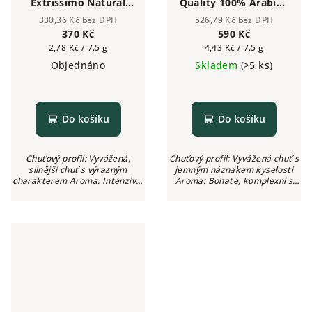
Extrissimo Natural
Quality 100% Arabika
směs 50% Arabiky a
- zrnková káva 1kg
330,36 Kč bez DPH
526,79 Kč bez DPH
50% Robusty - mletá
370 Kč
590 Kč
káva 1kg
Měrná
Měrná
2,78 Kč / 7.5 g
4,43 Kč / 7.5 g
cena:
cena:
Objednáno
Skladem
(>5 ks)
Do košíku
Do košíku
Chuťový profil: Vyvážená,
Chuťový profil: Vyvážená chuť s
silnější chuť s výrazným
jemným náznakem kyselosti
charakterem Aroma: Intenzivní
Aroma: Bohaté, komplexní s
kávové tóny s nádechem kakaa
ovocnými a oříškovými tóny
Intenzita: ●●●●○ (4/5) Kyselost:
Intenzita: ●●●○○ (3/5) Kyselost:
Žádná
Nízká