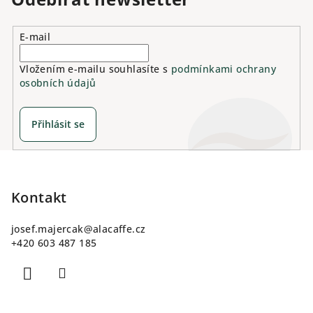
E-mail
Vložením e-mailu souhlasíte s
podmínkami ochrany
osobních údajů
Přihlásit se
Z
á
p
Kontakt
a
josef.majercak
@
alacaffe.cz
t
+420 603 487 185
í