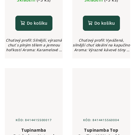
Do košíku
Do košíku
Chuťový profil: Silnější, výrazná
Chuťový profil: Vyvážená,
chuť s plným tělem a jemnou
silnější chuť ideální na kapučíno
hořkostí Aroma: Karamelové a
Aroma: Výrazné kávové tóny s
oříškové tóny Intenzita: ●●●●●
oříškovým nádechem Intenzita:
(5/5) Kyselost: Žádná
●●●●○ (4/5) Kyselost: Žádná
KÓD:
8414415500017
KÓD:
8414415560004
Tupinamba
Tupinamba Top