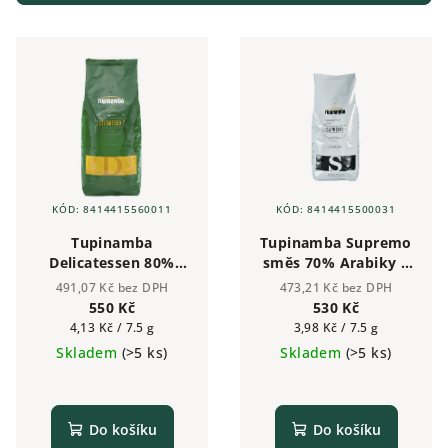
r
V
o
ý
d
p
u
i
k
s
t
p
ů
r
KÓD:
8414415560011
KÓD:
8414415500031
o
Tupinamba
Tupinamba Supremo
d
Delicatessen 80%
směs 70% Arabiky a
u
Arabika 20% Robusta
30% Robusty -
491,07 Kč bez DPH
473,21 Kč bez DPH
- zrnková káva 1kg
zrnková káva 1kg
k
550 Kč
530 Kč
Měrná
Měrná
4,13 Kč / 7.5 g
3,98 Kč / 7.5 g
t
cena:
cena:
Skladem
(>5 ks)
Skladem
(>5 ks)
ů
Do košíku
Do košíku