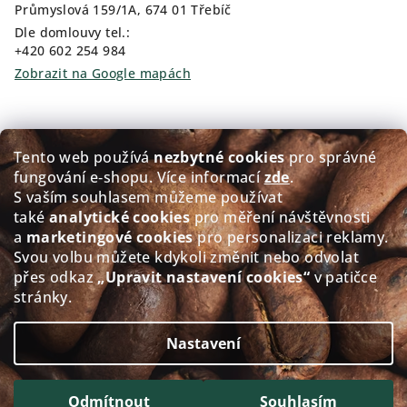
Průmyslová 159/1A, 674 01 Třebíč
Dle domlouvy tel.:
+420 602 254 984
Zobrazit na Google mapách
Kam pro kávu?
Tento web používá
nezbytné cookies
pro správné
fungování e‑shopu. Více informací
zde
.
Prodej čerstvě pražené kávy GOLDEN Coffee
S vaším souhlasem můžeme používat
také
analytické cookies
pro měření návštěvnosti
Přerovského 151/5, 674 01 Třebíč
a
marketingové cookies
pro personalizaci reklamy.
Po - Pá: 8:00-12:00 12:30-17.30
Svou volbu můžete kdykoli změnit nebo odvolat
So: 8:30-11.30
přes odkaz
„Upravit nastavení cookies“
v patičce
Ne: Zavřeno
stránky.
Zobrazit na Google mapách
Nastavení
Copyright 2026
alacaffé
. Všechna práva vyhrazena.
Upravit nastavení cookies
Odmítnout
Souhlasím