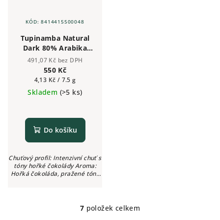
KÓD:
8414415500048
Tupinamba Natural
Dark 80% Arabika
20% Robusta -
491,07 Kč bez DPH
zrnková káva 1kg
550 Kč
Měrná
4,13 Kč / 7.5 g
cena:
Skladem
(>5 ks)
Do košíku
Chuťový profil: Intenzivní chuť s
tóny hořké čokolády Aroma:
Hořká čokoláda, pražené tóny
Intenzita: ●●●●○ (4/5) Kyselost:
Žádná
7
položek celkem
O