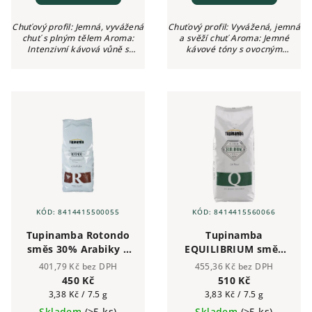
Chuťový profil: Jemná, vyvážená
Chuťový profil: Vyvážená, jemná
chuť s plným tělem Aroma:
a svěží chuť Aroma: Jemné
Intenzivní kávová vůně s
kávové tóny s ovocným
jemnými praženými tóny
nádechem Intenzita: ●●●○○
Intenzita: ●●●●○ (4/5) Kyselost:
(3/5) Kyselost: Žádná
Žádná
KÓD:
8414415500055
KÓD:
8414415560066
Tupinamba Rotondo
Tupinamba
směs 30% Arabiky a
EQUILIBRIUM směs
70% Robusty -
50% Arabiky a 50%
401,79 Kč bez DPH
455,36 Kč bez DPH
zrnková káva 1kg
Robusty - zrnková
450 Kč
510 Kč
káva 1kg
Měrná
Měrná
3,38 Kč / 7.5 g
3,83 Kč / 7.5 g
cena:
cena:
Skladem
(>5 ks)
Skladem
(>5 ks)