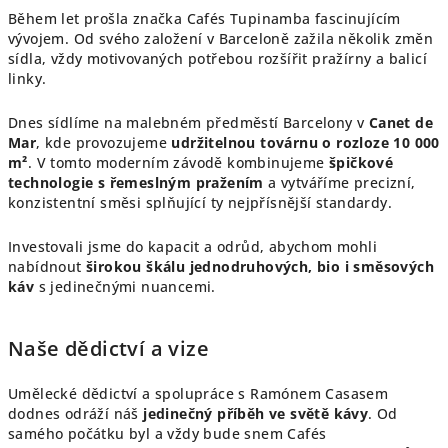
Během let prošla značka Cafés Tupinamba fascinujícím
vývojem. Od svého založení v Barceloně zažila několik změn
sídla, vždy motivovaných potřebou rozšířit pražírny a balicí
linky.
Dnes sídlíme na malebném předměstí Barcelony v
Canet de
Mar
, kde provozujeme
udržitelnou továrnu o rozloze 10 000
m²
. V tomto moderním závodě kombinujeme
špičkové
technologie s řemeslným pražením
a vytváříme precizní,
konzistentní směsi splňující ty nejpřísnější standardy.
Investovali jsme do kapacit a odrůd, abychom mohli
nabídnout
širokou škálu jednodruhových, bio i směsových
káv
s jedinečnými nuancemi.
Naše dědictví a vize
Umělecké dědictví a spolupráce s Ramónem Casasem
dodnes odráží náš
jedinečný příběh ve světě kávy
. Od
samého počátku byl a vždy bude snem Cafés