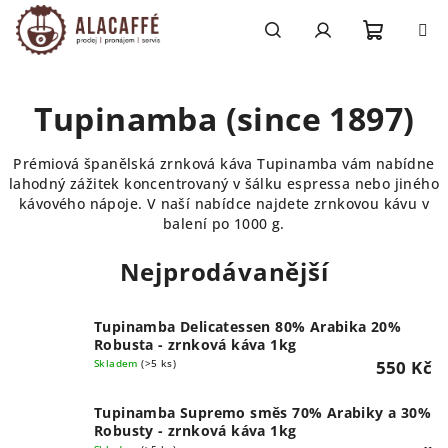
Přejít
na
obsah
Nákupn
Hledat
Přihlášení
Tupinamba (since 1897)
košík
Prémiová španělská zrnková káva Tupinamba vám nabídne
lahodný zážitek koncentrovaný v šálku espressa nebo jiného
kávového nápoje. V naší nabídce najdete zrnkovou kávu v
balení po 1000 g.
Nejprodávanější
Tupinamba Delicatessen 80% Arabika 20%
Robusta - zrnková káva 1kg
Skladem
(>5 ks)
550 Kč
Tupinamba Supremo směs 70% Arabiky a 30%
Robusty - zrnková káva 1kg