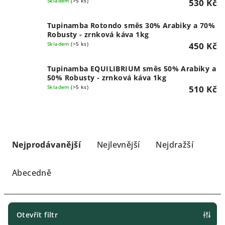
Skladem
(>5 ks)
530 Kč
Tupinamba Rotondo směs 30% Arabiky a 70%
Robusty - zrnková káva 1kg
Skladem
(>5 ks)
450 Kč
Tupinamba EQUILIBRIUM směs 50% Arabiky a
50% Robusty - zrnková káva 1kg
Skladem
(>5 ks)
510 Kč
Ř
a
Nejprodávanější
Nejlevnější
Nejdražší
z
e
Abecedně
n
í
p
Otevřít filtr