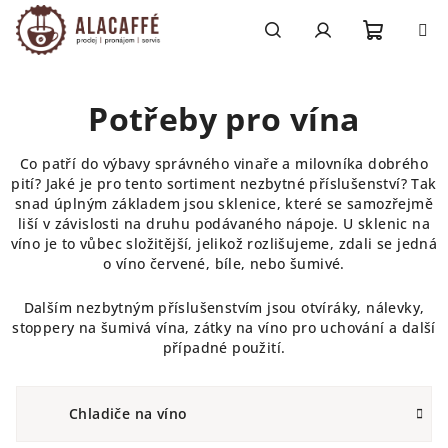
Přejít
na
obsah
Nákupn
Hledat
Přihlášení
Potřeby pro vína
košík
Co patří do výbavy správného vinaře a milovníka dobrého
pití? Jaké je pro tento sortiment nezbytné příslušenství? Tak
snad úplným základem jsou sklenice, které se samozřejmě
liší v závislosti na druhu podávaného nápoje. U sklenic na
víno je to vůbec složitější, jelikož rozlišujeme, zdali se jedná
o víno červené, bíle, nebo šumivé.
Dalším nezbytným příslušenstvím jsou otvíráky, nálevky,
stoppery na šumivá vína, zátky na víno pro uchování a další
případné použití.
Chladiče na víno