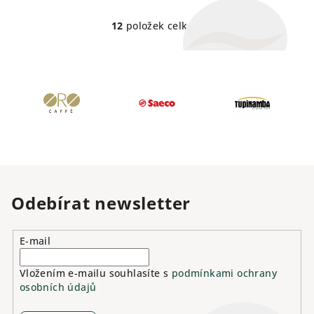
bohatost perlení až 3 dny.
hrdla lahve.
12
položek celkem
O
v
l
á
d
a
c
í
p
r
v
Odebírat newsletter
k
y
v
E-mail
ý
p
Vložením e-mailu souhlasíte s
podmínkami ochrany
osobních údajů
i
s