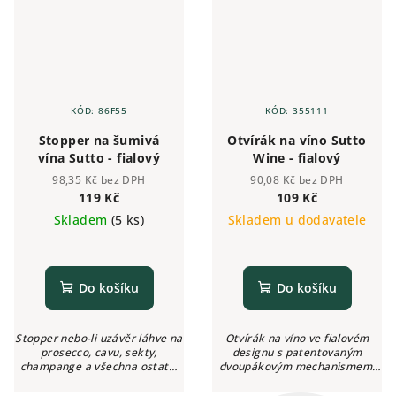
KÓD:
86F55
KÓD:
355111
Stopper na šumivá
Otvírák na víno Sutto
vína Sutto - fialový
Wine - fialový
98,35 Kč bez DPH
90,08 Kč bez DPH
119 Kč
109 Kč
Skladem
(5 ks)
Skladem u dodavatele
Do košíku
Do košíku
Stopper nebo-li uzávěr láhve na
Otvírák na víno ve fialovém
prosecco, cavu, sekty,
designu s patentovaným
champange a všechna ostatní
dvoupákovým mechanismem,
šumivá vína, u kterých chcete
otvírákem i na pivní lahve a
uchovat svěžest, čerstvost a
nožíkem na odstranění fólie z