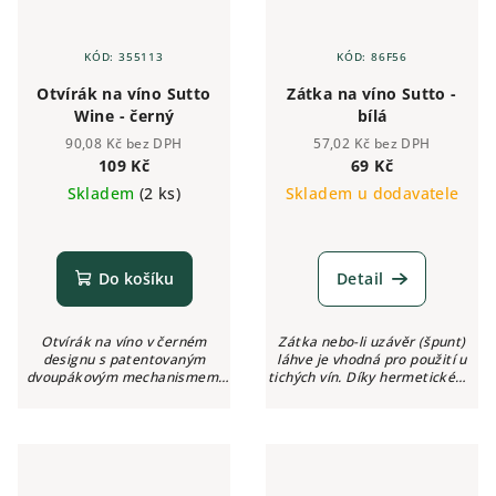
KÓD:
355113
KÓD:
86F56
Otvírák na víno Sutto
Zátka na víno Sutto -
Wine - černý
bílá
90,08 Kč bez DPH
57,02 Kč bez DPH
109 Kč
69 Kč
Skladem
(2 ks)
Skladem u dodavatele
Do košíku
Detail
Otvírák na víno v černém
Zátka nebo-li uzávěr (špunt)
designu s patentovaným
láhve je vhodná pro použití u
dvoupákovým mechanismem,
tichých vín. Díky hermetickému
otvírákem i na pivní lahve a
uzavření se zachová víno déle
nožíkem na odstranění fólie z
čerstvé a svěží.
hrdla lahve.