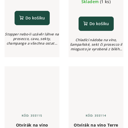
Skladem
(1 ks)
Do košíku
Do košíku
Stopper nebo-li uzávěr láhve na
prosecco, cavu, sekty,
Chladící nádoba na víno,
champange a všechna ostatní
šampaňské, sekt či prosecco il
šumivá vína, u kterých chcete
miogusto je vyrobená z bílého
uchovat svěžest, čerstvost a
akrylového plastu. Chladící
bohatost perlení až 3 dny.
kyblík na víno je velice odolný
proti nárazům a teplotním
změnám.
KÓD:
355115
KÓD:
355114
Otvírák na víno
Otvírák na víno Terre