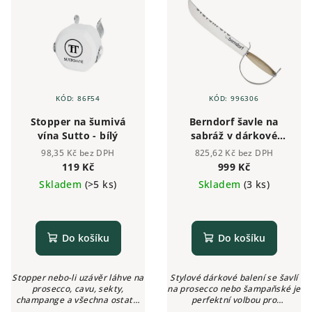
p
u
i
k
s
t
p
ů
r
KÓD:
86F54
KÓD:
996306
o
Stopper na šumivá
Berndorf šavle na
d
vína Sutto - bílý
sabráž v dárkové
u
krabičce s místem
98,35 Kč bez DPH
825,62 Kč bez DPH
pro láhev
k
119 Kč
999 Kč
Skladem
(>5 ks)
Skladem
(3 ks)
t
ů
Do košíku
Do košíku
Stopper nebo-li uzávěr láhve na
Stylové dárkové balení se šavlí
prosecco, cavu, sekty,
na prosecco nebo šampaňské je
champange a všechna ostatní
perfektní volbou pro
šumivá vína, u kterých chcete
profesionální barmany i