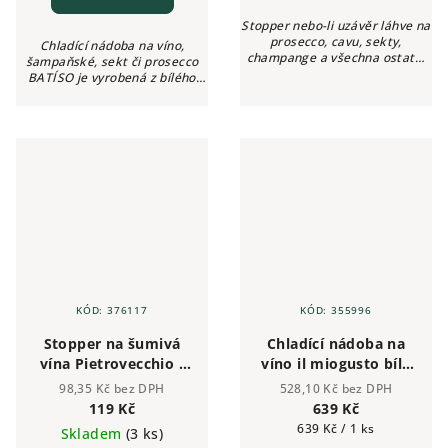
Stopper nebo-li uzávěr láhve na
prosecco, cavu, sekty,
Chladící nádoba na víno,
champange a všechna ostatní
šampaňské, sekt či prosecco
šumivá vína, u kterých chcete
BATÍSO je vyrobená z bílého
uchovat svěžest, čerstvost a
akrylového plastu. Chladící
bohatost perlení až 3 dny.
kyblík na víno je velice odolný
proti nárazům a teplotním
změnám.
KÓD:
376117
KÓD:
355996
Stopper na šumivá
Chladící nádoba na
vína Pietrovecchio -
víno il miogusto bílá
zelený
na 5 láhví
98,35 Kč bez DPH
528,10 Kč bez DPH
119 Kč
639 Kč
Měrná
639 Kč / 1 ks
Skladem
(3 ks)
cena: