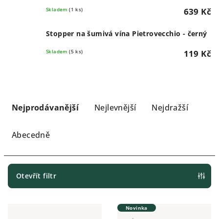
Skladem
(1 ks)
639 Kč
Stopper na šumivá vína Pietrovecchio - černý
Skladem
(5 ks)
119 Kč
Ř
a
Nejprodávanější
Nejlevnější
Nejdražší
z
e
Abecedně
n
í
p
Otevřít filtr
r
V
o
Novinka
ý
d