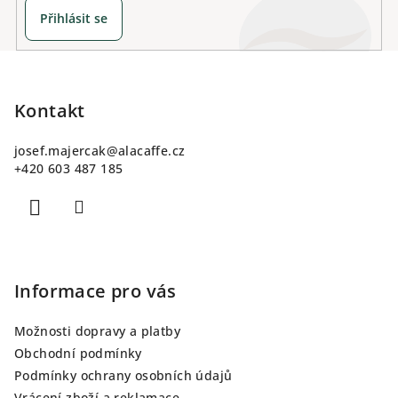
u
Přihlásit se
Z
á
p
Kontakt
a
josef.majercak
@
alacaffe.cz
t
+420 603 487 185
í
Informace pro vás
Možnosti dopravy a platby
Obchodní podmínky
Podmínky ochrany osobních údajů
Vrácení zboží a reklamace