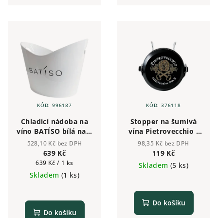
uchovat svěžest, čerstvost a
nadšené milovníky prosecca a
bohatost perlení až 3 dny.
šampaňského.
KÓD:
996187
KÓD:
376118
Chladící nádoba na
Stopper na šumivá
víno BATÍSO bílá na 5
vína Pietrovecchio -
láhví
černý
528,10 Kč bez DPH
98,35 Kč bez DPH
639 Kč
119 Kč
Měrná
639 Kč / 1 ks
Skladem
(5 ks)
cena:
Skladem
(1 ks)
Do košíku
Do košíku