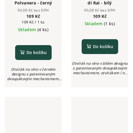
Polvanera - černý
di Rai - bílý
90,08 Kč bez DPH
90,08 Kč bez DPH
109 Kč
109 Kč
Měrná
109 Kč / 1 ks
Skladem
(1 ks)
cena:
Skladem
(4 ks)
Do košíku
Do košíku
Otvírák na víno v bílém designu
s patentovaným dvoupákovým
Otvírák na víno v černém
mechanismem, otvírákem i na
designu s patentovaným
pivní lahve a nožíkem na
dvoupákovým mechanismem,
odstranění fólie z hrdla lahve.
otvírákem i na pivní lahve a
nožíkem na odstranění fólie z
hrdla lahve.