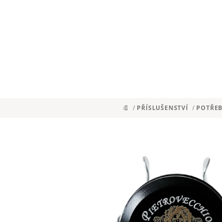
Přejít
na
obsah
/
PŘÍSLUŠENSTVÍ
/
POTŘEB
DOMŮ