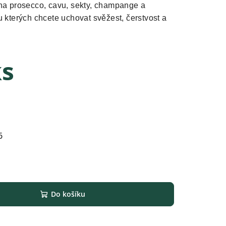
 na prosecco, cavu, sekty, champange a
u kterých chcete uchovat svěžest, čerstvost a
ks
6
Do košíku