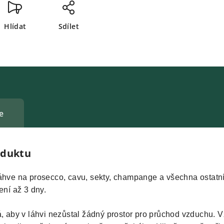
Hlídat
Sdílet
e
oduktu
áhve na prosecco, cavu, sekty, champange a všechna ostatní
ení až 3 dny.
á, aby v láhvi nezůstal žádný prostor pro průchod vzduchu. 