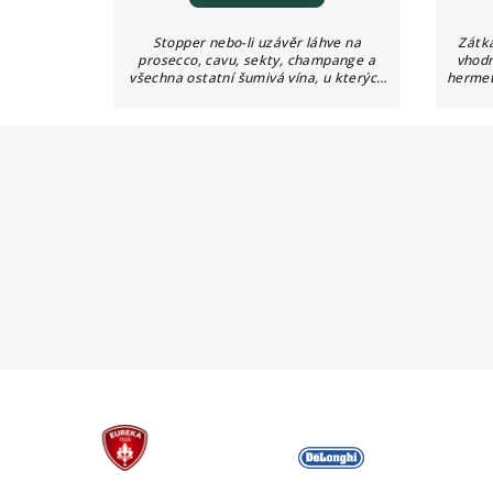
Stopper nebo-li uzávěr láhve na
Zátka
prosecco, cavu, sekty, champange a
vhodn
všechna ostatní šumivá vína, u kterých
hermet
chcete uchovat svěžest, čerstvost a
bohatost perlení až 3 dny.