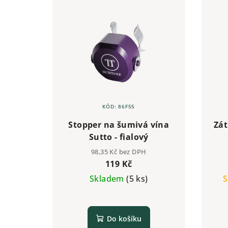
KÓD:
86F55
Stopper na šumivá vína
Zát
Sutto - fialový
98,35 Kč bez DPH
119 Kč
Skladem
(5 ks)
S
Do košíku