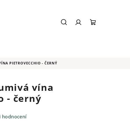
Hledat
Přihlášení
Nákupní
košík
VÍNA PIETROVECCHIO - ČERNÝ
umivá vína
o - černý
i hodnocení