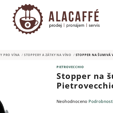
Y PRO VÍNA
/
STOPPERY A ZÁTKY NA VÍNO
/
STOPPER NA ŠUMIVÁ 
PIETROVECCHIO
Stopper na š
Pietrovecchi
Průměrné
Neohodnoceno
Podrobnost
hodnocení