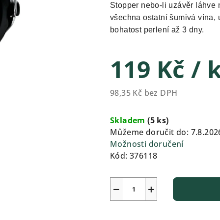
produktu
Stopper nebo-li uzávěr láhve
je
všechna ostatní šumivá vína, 
0,0
bohatost perlení až 3 dny.
z
5
119 Kč
/ 
hvězdiček.
98,35 Kč bez DPH
Měrná
cena:
Skladem
(5 ks)
Můžeme doručit do:
7.8.202
Možnosti doručení
Kód:
376118
−
+