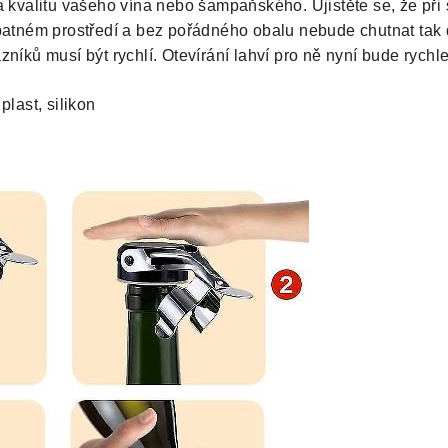
a kvalitu vašeho vína nebo šampaňského. Ujistěte se, že př
patném prostředí a bez pořádného obalu nebude chutnat tak d
níků musí být rychlí. Otevírání lahví pro ně nyní bude rychlej
plast, silikon