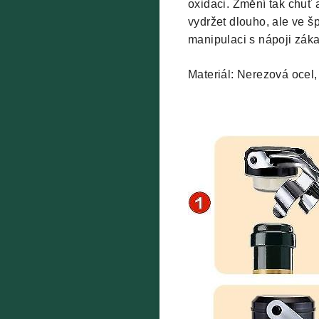
oxidaci. Změní tak chuť 
vydržet dlouho, ale ve š
manipulaci s nápoji zákaz
Materiál: Nerezová ocel, 