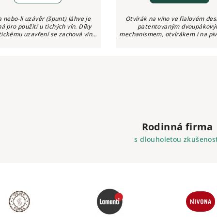
 nebo-li uzávěr (špunt) láhve je
Otvírák na víno ve fialovém des
á pro použití u tichých vín. Díky
patentovaným dvoupákov
ickému uzavření se zachová víno
mechanismem, otvírákem i na piv
déle čerstvé a svěží.
a nožíkem na odstranění fólie z
lahve.
Rodinná firma
s dlouholetou zkušenost