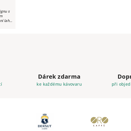
ignu s
ým
ní lahve
 hrdla
Dárek zdarma
Dop
í
ke každému kávovaru
při objed