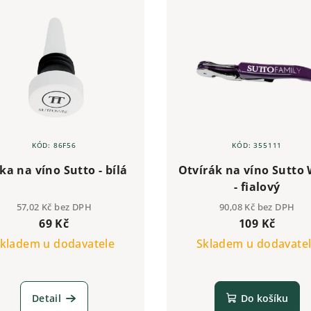
KÓD:
86F56
KÓD:
355111
ka na víno Sutto - bílá
Otvírák na víno Sutto
- fialový
57,02 Kč bez DPH
90,08 Kč bez DPH
69 Kč
109 Kč
kladem u dodavatele
Skladem u dodavate
Detail
Do košíku