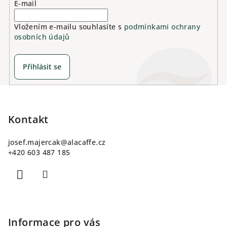
v
E-mail
ý
p
Vložením e-mailu souhlasíte s
podmínkami ochrany
osobních údajů
i
s
u
Přihlásit se
Z
á
p
Kontakt
a
josef.majercak
@
alacaffe.cz
t
+420 603 487 185
í
Informace pro vás