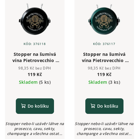
r
p
o
i
d
s
u
p
k
r
t
KÓD:
376118
KÓD:
376117
o
ů
Stopper na šumivá
Stopper na šumivá
d
vína Pietrovecchio -
vína Pietrovecchio -
u
černý
zelený
98,35 Kč bez DPH
98,35 Kč bez DPH
k
119 Kč
119 Kč
Skladem
(5 ks)
Skladem
(3 ks)
t
ů
Do košíku
Do košíku
Stopper nebo-li uzávěr láhve na
Stopper nebo-li uzávěr láhve na
prosecco, cavu, sekty,
prosecco, cavu, sekty,
champange a všechna ostatní
champange a všechna ostatní
šumivá vína, u kterých chcete
šumivá vína, u kterých chcete