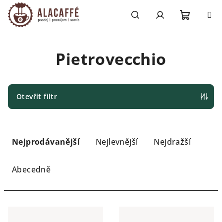
Přejít
na
obsah
Nákupn
Hledat
Přihlášení
Pietrovecchio
košík
Otevřít filtr
Ř
a
Nejprodávanější
Nejlevnější
Nejdražší
z
e
Abecedně
n
í
V
p
ý