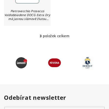
Pietrovecchio Prosecco
Valdobbiadene DOCG Extra Dry
má jasnou slámově žlutou
barvu se zelenkavými odlesky,
jemná a perzistentní perláž.
Ovocná vůně zelených jablek a
bílých...
3
položek celkem
O
v
l
á
d
a
c
í
p
r
v
Odebírat newsletter
k
y