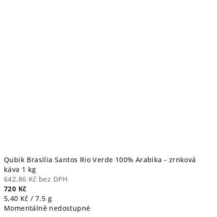
Qubik Brasilia Santos Rio Verde 100% Arabika - zrnková
káva 1 kg
642,86 Kč bez DPH
720 Kč
Měrná
5,40 Kč / 7.5 g
cena:
Momentálně nedostupné