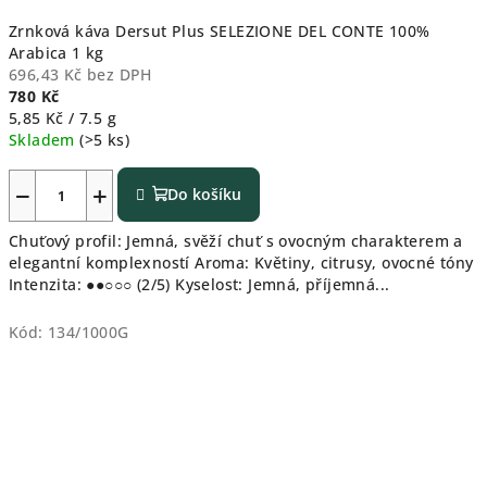
Zrnková káva Dersut Plus SELEZIONE DEL CONTE 100%
Arabica 1 kg
696,43 Kč bez DPH
780 Kč
Měrná
5,85 Kč / 7.5 g
cena:
Skladem
(>5 ks)
−
+
Do košíku
Chuťový profil: Jemná, svěží chuť s ovocným charakterem a
elegantní komplexností Aroma: Květiny, citrusy, ovocné tóny
Intenzita: ●●○○○ (2/5) Kyselost: Jemná, příjemná...
Kód:
134/1000G