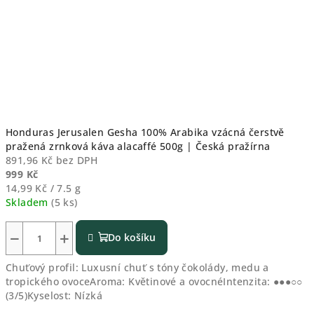
Honduras Jerusalen Gesha 100% Arabika vzácná čerstvě
pražená zrnková káva alacaffé 500g | Česká pražírna
891,96 Kč bez DPH
999 Kč
Měrná
14,99 Kč / 7.5 g
cena:
Skladem
(5 ks)
−
+
Do košíku
Chuťový profil: Luxusní chuť s tóny čokolády, medu a
tropického ovoceAroma: Květinové a ovocnéIntenzita: ●●●○○
(3/5)Kyselost: Nízká