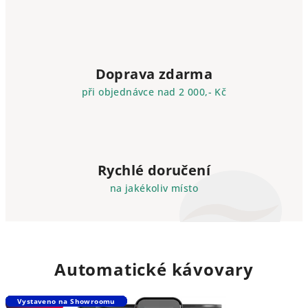
|
p
r
Doprava zdarma
o
při objednávce nad 2 000,- Kč
d
e
j
Rychlé doručení
,
na jakékoliv místo
s
e
r
Automatické kávovary
v
Novinka
Novinka
Novinka
Vystaveno na Showroomu
Novinka
Novinka
Vystaveno na Showroomu
Vystaveno na Showroomu
chilled brew