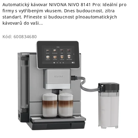
á
Automatický kávovar NIVONA NIVO 8141 Pro: Ideální pro
firmy s vytříbeným vkusem. Dnes budoucnost, zítra
v
standart. Přineste si budoucnost plnoautomatických
kávovarů do vaši...
o
Kód:
600834680
v
a
r
ů