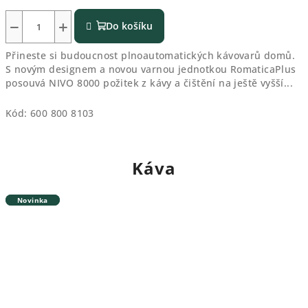
−
+
Do košíku
Přineste si budoucnost plnoautomatických kávovarů domů.
S novým designem a novou varnou jednotkou RomaticaPlus
posouvá NIVO 8000 požitek z kávy a čištění na ještě vyšší...
Kód:
600 800 8103
Káva
Novinka
Novinka