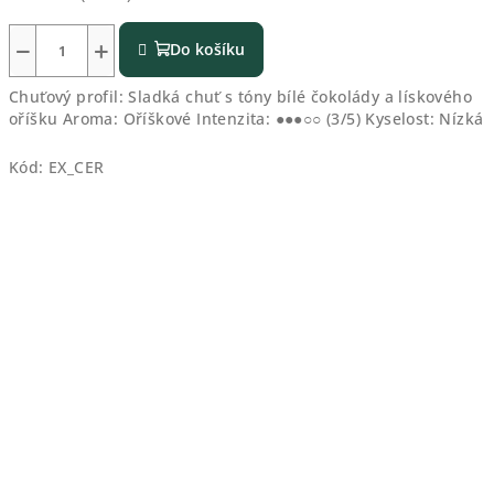
−
+
Do košíku
Chuťový profil: Sladká chuť s tóny bílé čokolády a lískového
oříšku Aroma: Oříškové Intenzita: ●●●○○ (3/5) Kyselost: Nízká
Kód:
EX_CER