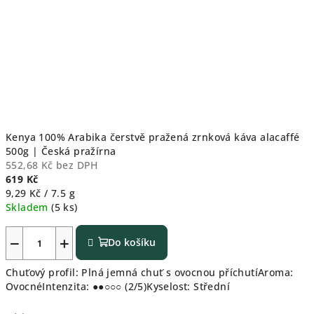
Kenya 100% Arabika čerstvě pražená zrnková káva alacaffé
500g | Česká pražírna
552,68 Kč bez DPH
619 Kč
Měrná
9,29 Kč / 7.5 g
cena:
Skladem
(5 ks)
−
+
Do košíku
Chuťový profil: Plná jemná chuť s ovocnou příchutíAroma:
OvocnéIntenzita: ●●○○○ (2/5)Kyselost: Střední