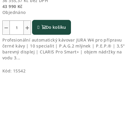
36 355,37 Kč bez DPH
43 990 Kč
Objednáno
−
+
Do košíku
Profesionální automatický kávovar JURA W4 pro přípravu
černé kávy | 10 specialit | P.A.G.2 mlýnek | P.E.P.® | 3,5"
barevný displej | CLARIS Pro Smart+ | objem nádržky na
vodu 3...
Kód:
15542