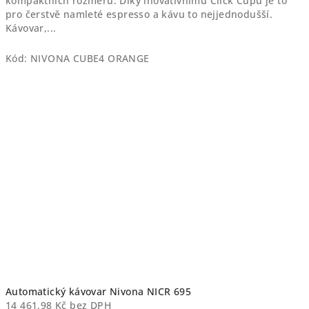
kompaktních rozměrů. Díky inovativnímu Click Cupu je to
pro čerstvě namleté ​​espresso a kávu to nejjednodušší.
Kávovar,...
Kód:
NIVONA CUBE4 ORANGE
Automatický kávovar Nivona NICR 695
14 461,98 Kč bez DPH