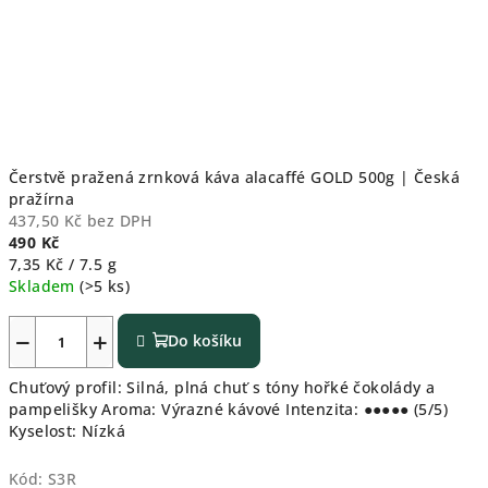
Čerstvě pražená zrnková káva alacaffé GOLD 500g | Česká
pražírna
437,50 Kč bez DPH
490 Kč
Měrná
7,35 Kč / 7.5 g
cena:
Skladem
(>5 ks)
−
+
Do košíku
Chuťový profil: Silná, plná chuť s tóny hořké čokolády a
pampelišky Aroma: Výrazné kávové Intenzita: ●●●●● (5/5)
Kyselost: Nízká
Kód:
S3R