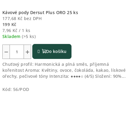
Kávové pody Dersut Plus ORO 25 ks
177,68 Kč bez DPH
199 Kč
Měrná
7,96 Kč / 1 ks
cena:
Skladem
(>5 ks)
−
+
Do košíku
Chuťový profil: Harmonická a plná směs, příjemná
kořenitost Aroma: Květiny, ovoce, čokoláda, kakao, lískové
ořechy, pečivové tóny Intenzita: ●●●●○ (4/5) Složení: 90%...
Kód:
56/POD