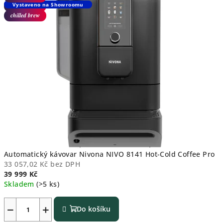
i
Vystaveno na Showroomu
Vystaveno na Showroomu
chilled brew
chilled brew
s
a
p
r
o
n
á
j
Automatický kávovar Nivona NIVO 8141 Hot-Cold Coffee Pro
33 057,02 Kč bez DPH
e
39 999 Kč
Skladem
(>5 ks)
m
−
+
k
Do košíku