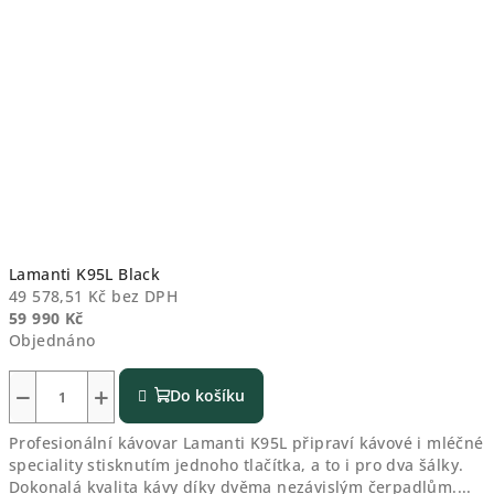
Lamanti K95L Black
49 578,51 Kč bez DPH
59 990 Kč
Objednáno
−
+
Do košíku
Profesionální kávovar Lamanti K95L připraví kávové i mléčné
speciality stisknutím jednoho tlačítka, a to i pro dva šálky.
Dokonalá kvalita kávy díky dvěma nezávislým čerpadlům....