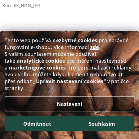
Kód:
EX_HON_JER
Tento web používá
nezbytné cookies
pro správné
fungování e‑shopu. Více informací
zde
.
S vaším souhlasem můžeme používat
také
analytické cookies
pro měření návštěvnosti
a
marketingové cookies
pro personalizaci reklamy.
Svou volbu můžete kdykoli změnit nebo odvolat
přes odkaz
„Upravit nastavení cookies“
v patičce
stránky.
Nastavení
Tupinamba Natural Dark 80% Arabika 20% Robusta -
zrnková káva 1kg
491,07 Kč bez DPH
Odmítnout
Souhlasím
550 Kč
Měrná
4,13 Kč / 7.5 g