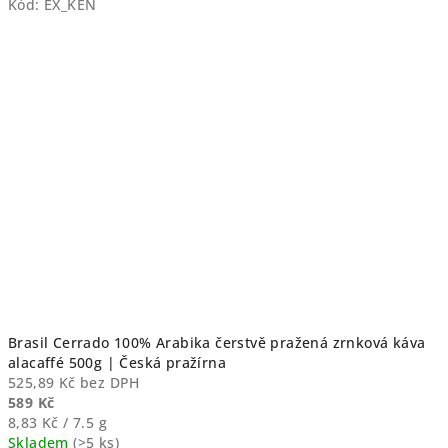
Kód:
EX_KEN
Brasil Cerrado 100% Arabika čerstvě pražená zrnková káva
alacaffé 500g | Česká pražírna
525,89 Kč bez DPH
589 Kč
Měrná
8,83 Kč / 7.5 g
cena:
Skladem
(>5 ks)