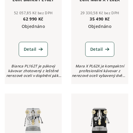
52 057,85 Kč bez DPH
29 330,58 Kč bez DPH
62 990 Kč
35 490 Kč
Objednáno
Objednáno
Detail
Detail
Bianca PL162T je pákový
Mara X PL62X je kompaktní
kávovar zhotovený z leštěné
profesionální kávovar z
nerezové oceli v doplnění páky
nerezové oceli vybavený dvěma
a dvojice hlav L58E z
manometry, bezpečnostním
ořechového dřeva. V jeho
systémem Double HX, nahřívací
výbavě nechybí dvojíce na sobě
plochou pro šálky, funkcí
nezávislých...
nastavení...