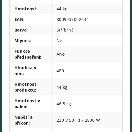
Hmotnost
:
44 kg
EAN
:
8009437002634
Barva
:
Stříbrná
Mlýnek
:
Ne
Funkce
Ano
předspaření
:
Hloubka v
480
mm
:
Hmotnost
44 kg
produktu
:
Hmotnost v
46,5 kg
balení
:
Napětí a
230 V 50 Hz / 2800 W
příkon
: