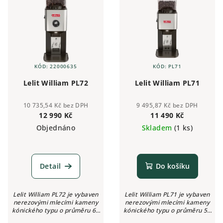
KÓD:
22000635
KÓD:
PL71
Lelit William PL72
Lelit William PL71
10 735,54 Kč bez DPH
9 495,87 Kč bez DPH
12 990 Kč
11 490 Kč
Objednáno
Skladem
(1 ks)
Detail
Do košíku
Lelit William PL72 je vybaven
Lelit William PL71 je vybaven
nerezovými mlecími kameny
nerezovými mlecími kameny
kónického typu o průměru 64
kónického typu o průměru 50
milimetrů, mechanismem pro
milimetrů a mechanismem pro