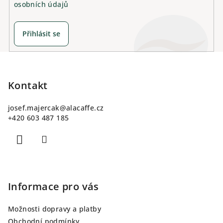
osobních údajů
Přihlásit se
Z
á
p
Kontakt
a
josef.majercak
@
alacaffe.cz
t
+420 603 487 185
í
Informace pro vás
Možnosti dopravy a platby
Obchodní podmínky