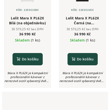
KÓD:
22035338X
KÓD:
22035335X
Lelit Mara X PL62X
Lelit Mara X PL62X
Bílá (na objednávku)
Černá (na
objednávku)
30 570,25 Kč bez DPH
30 570,25 Kč bez DPH
36 990 Kč
36 990 Kč
Skladem
(1 ks)
Skladem
(1 ks)
Do košíku
Do košíku
Mara X PL62X je kompaktní
Mara X PL62X je kompaktní
profesionální kávovar z
profesionální kávovar z
nerezové oceli vybavený dvěma
nerezové oceli vybavený dvěma
manometry, bezpečnostním
manometry, bezpečnostním
systémem Double HX, nahřívací
systémem Double HX, nahřívací
plochou pro šálky, funkcí
plochou pro šálky, funkcí
nastavení...
nastavení...