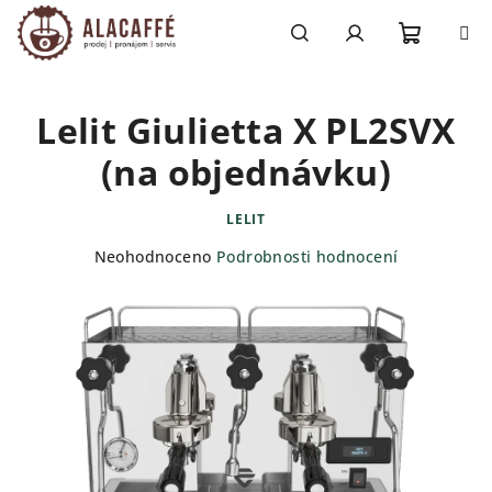
Přejít
na
obsah
Nákupn
Hledat
Přihlášení
Lelit Giulietta X PL2SVX
košík
(na objednávku)
LELIT
Průměrné
Neohodnoceno
Podrobnosti hodnocení
hodnocení
produktu
je
0,0
z
5
hvězdiček.