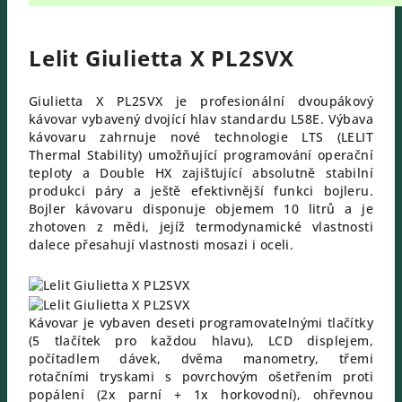
Lelit Giulietta X PL2SVX
Giulietta X PL2SVX je profesionální dvoupákový
kávovar vybavený dvojící hlav standardu L58E. Výbava
kávovaru zahrnuje nové technologie LTS (LELIT
Thermal Stability) umožňující programování operační
teploty a Double HX zajišťující absolutně stabilní
produkci páry a ještě efektivnější funkci bojleru.
Bojler kávovaru disponuje objemem 10 litrů a je
zhotoven z mědi, jejíž termodynamické vlastnosti
dalece přesahují vlastnosti mosazi i oceli.
Kávovar je vybaven deseti programovatelnými tlačítky
(5 tlačítek pro každou hlavu), LCD displejem,
počítadlem dávek, dvěma manometry, třemi
rotačními tryskami s povrchovým ošetřením proti
popálení (2x parní + 1x horkovodní), ohřevnou