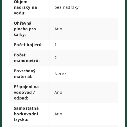
Objem
nádržky na
bez nádržky
vodu
:
Ohřevná
plocha pro
Ano
šálky
:
Počet bojlerů
:
1
Počet
2
manometrů
:
Povrchový
Nerez
materiál
:
Připojení na
vodovod /
Ano
odpad
:
Samostatná
horkovodní
Ano
tryska
: