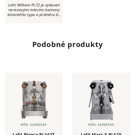
Lelit William PL72 je vybaven
nerezovými mlecími kameny
kónického typu o průměru 64
milimetrů, mechanismem pro
mikroskopicky přesné
nastavení mlecí hrubosti, OLED
displejem a...
Podobné produkty
KÓD:
22002535
KÓD:
22002545
Lelit Bianca PL162T
Lelit Mara X PL62X