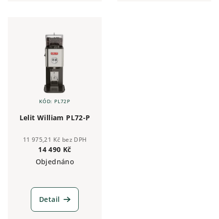
mikroskopicky přesné
mikroskopicky přesné
nastavení mlecí hrubosti, OLED
nastavení mlecí hrubosti.
displejem a...
Schránka mlýnku je...
KÓD:
PL72P
Lelit William PL72-P
11 975,21 Kč bez DPH
14 490 Kč
Objednáno
Detail