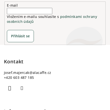
E-mail
Vložením e-mailu souhlasíte s
podmínkami ochrany
osobních údajů
Přihlásit se
Z
á
p
Kontakt
a
josef.majercak
@
alacaffe.cz
t
+420 603 487 185
í