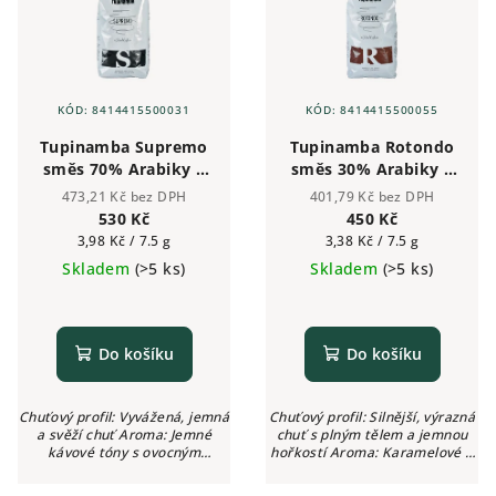
KÓD:
8414415500031
KÓD:
8414415500055
Tupinamba Supremo
Tupinamba Rotondo
směs 70% Arabiky a
směs 30% Arabiky a
30% Robusty -
70% Robusty -
473,21 Kč bez DPH
401,79 Kč bez DPH
zrnková káva 1kg
zrnková káva 1kg
530 Kč
450 Kč
Měrná
Měrná
3,98 Kč / 7.5 g
3,38 Kč / 7.5 g
cena:
cena:
Skladem
(>5 ks)
Skladem
(>5 ks)
Do košíku
Do košíku
Chuťový profil: Vyvážená, jemná
Chuťový profil: Silnější, výrazná
a svěží chuť Aroma: Jemné
chuť s plným tělem a jemnou
kávové tóny s ovocným
hořkostí Aroma: Karamelové a
nádechem Intenzita: ●●●○○
oříškové tóny Intenzita: ●●●●●
(3/5) Kyselost: Žádná
(5/5) Kyselost: Žádná