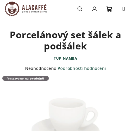
Přejít
na
obsah
Nákupn
Hledat
Přihlášení
Porcelánový set šálek a
košík
podšálek
TUPINAMBA
Průměrné
Neohodnoceno
Podrobnosti hodnocení
hodnocení
Vystaveno na prodejně
produktu
je
0,0
z
5
hvězdiček.