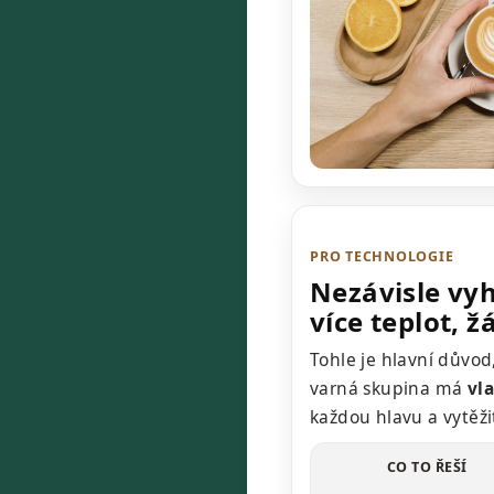
PRO TECHNOLOGIE
Nezávisle vyh
více teplot,
Tohle je hlavní důvo
varná skupina má
vla
každou hlavu a vytěž
CO TO ŘEŠÍ