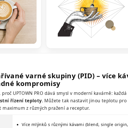
řívané varné skupiny (PID) – více ká
 žádné kompromisy
d, proč UPTOWN PRO dává smysl v moderní kavárně: každá
stní řízení teploty
. Můžete tak nastavit jinou teplotu pro
it maximum z různých pražení a receptur.
Více mlýnků s různými kávami (blend, single origin,