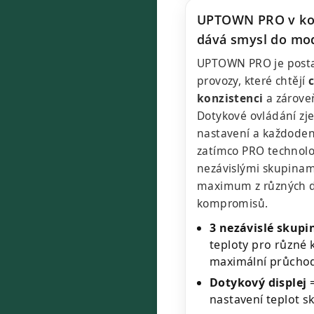
UPTOWN PRO v kos
dává smysl do mod
UPTOWN PRO je post
provozy, které chtějí
konzistenci
a zárov
Dotykové ovládání zj
nastavení a každoden
zatímco PRO technolo
nezávislými skupinam
maximum z různých d
kompromisů.
3 nezávislé skupi
teploty pro různé 
maximální průcho
Dotykový displej
=
nastavení teplot sk