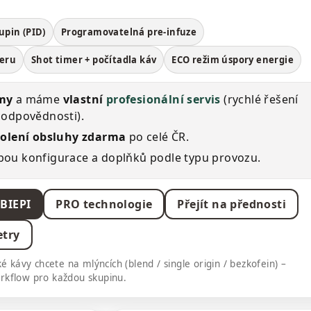
upin (PID)
Programovatelná pre‑infuze
leru
Shot timer + počítadla káv
ECO režim úspory energie
my
a máme
vlastní
profesionální servis
(rychlé řešení
 odpovědnosti).
kolení obsluhy zdarma
po celé ČR.
ou konfigurace a doplňků podle typu provozu.
BIEPI
PRO technologie
Přejít na přednosti
etry
é kávy chcete na mlýncích (blend / single origin / bezkofein) –
rkflow pro každou skupinu.