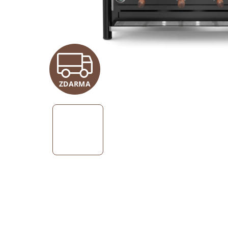
Z
ZDARMA
D
A
R
M