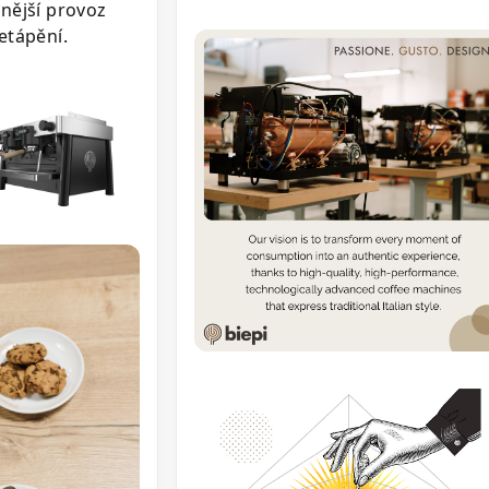
nější provoz
etápění.