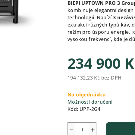
produktu
BIEPI UPTOWN PRO 3 Grou
je
kombinuje elegantní design
0,0
technologií. Nabízí
3 nezávi
z
extrakci různých typů káv, 
5
režim pro úsporu energie. I
hvězdiček.
vysokou frekvencí, kde je dů
234 900 
194 132,23 Kč bez DPH
Měrná
cena:
Na objednávku
Možnosti doručení
Kód:
UPP-2G4
−
+