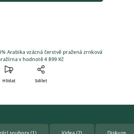
0% Arabika vzácná čerstvě pražená zrnková
pražírna
v hodnotě 4 899 Kč
Hlídat
Sdílet
jící soubory (1)
Videa (2)
Diskuze