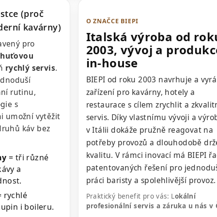
tce (proč
O ZNAČCE BIEPI
erní kavárny)
Italská výroba od rok
avený pro
2003, vývoj a produkc
chuťovou
in‑house
eň
rychlý servis
.
BIEPI od roku 2003 navrhuje a vyrá
ednoduší
ní rutinu,
zařízení pro kavárny, hotely a
gie s
restaurace s cílem zrychlit a zkvalit
i umožní vytěžit
servis. Díky vlastnímu vývoji a výro
ruhů káv bez
v Itálii dokáže pružně reagovat na
potřeby provozů a dlouhodobě drž
kvalitu. V rámci inovací má BIEPI ř
ny
= tři různé
patentovaných řešení pro jednodu
kávy a
práci baristy a spolehlivější provoz.
dnost.
 rychlé
Praktický benefit pro vás: L
okální
upin i boileru.
profesionální servis a záruka u nás v