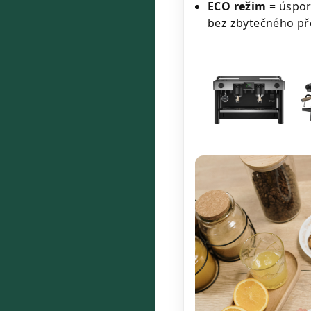
ECO režim
= úspor
bez zbytečného př