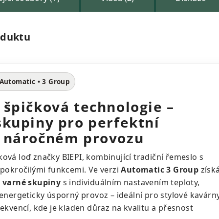
oduktu
Automatic • 3 Group
 špičková technologie –
skupiny pro perfektní
v náročném provozu
vá loď značky BIEPI, kombinující tradiční řemeslo s
pokročilými funkcemi. Ve verzi
Automatic 3 Group
získ
é varné skupiny
s individuálním nastavením teploty,
energeticky úsporný provoz – ideální pro stylové kavárn
ekvencí, kde je kladen důraz na kvalitu a přesnost