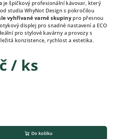
p
je špičkový profesionální kávovar, který
 od studia WhyNot Design s pokročilou
sle vyhřívané varné skupiny
pro přesnou
dotykový displej pro snadné nastavení a ECO
deální pro stylové kavárny a provozy s
ležitá konzistence, rychlost a estetika.
Kč
/ ks
Do košíku