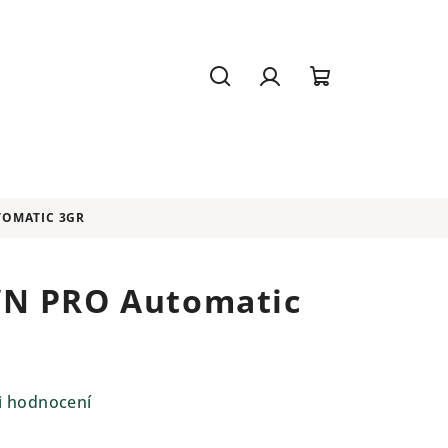
Hledat
Přihlášení
Nákupní
košík
TOMATIC 3GR
N PRO Automatic
i hodnocení