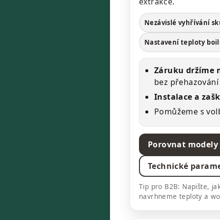
extrakce.
Nezávislé vyhřívání sk
Nastavení teploty boi
Záruku držíme 
bez přehazování
Instalace a zaš
Pomůžeme s volb
Porovnat modely 
Technické param
Tip pro B2B: Napište, jak
navrhneme teploty a wo