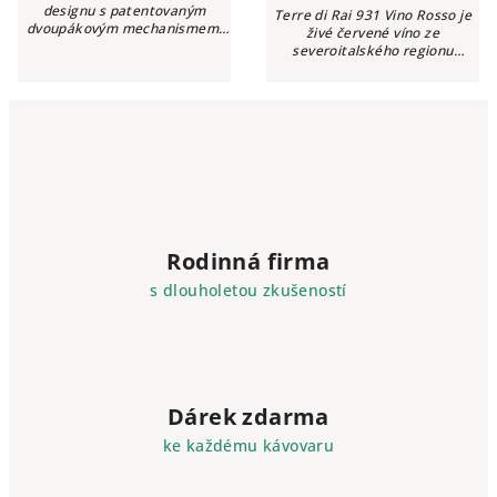
designu s patentovaným
Terre di Rai 931 Vino Rosso je
dvoupákovým mechanismem,
živé červené víno ze
otvírákem i na pivní lahve a
severoitalského regionu
nožíkem na odstranění fólie z
Veneto. Vyrábí se z odrůd
hrdla lahve.
Cabernet Sauvignon, Merlot a
regionálních hroznů Raboso. Je
to bohatá a...
Rodinná firma
s dlouholetou zkušeností
Dárek zdarma
ke každému kávovaru