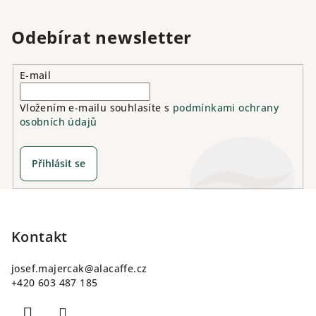
Odebírat newsletter
E-mail
Vložením e-mailu souhlasíte s
podmínkami ochrany
osobních údajů
Přihlásit se
Z
á
p
Kontakt
a
josef.majercak
@
alacaffe.cz
t
+420 603 487 185
í