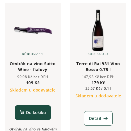
KÓD:
355111
KÓD:
863151
Otvírák na víno Sutto
Terre di Rai 931 Vino
Wine - fialový
Rosso 0,75 l
90,08 Kč bez DPH
147,93 Kč bez DPH
109 Kč
179 Kč
Měrná
25,57 Kč / 0.1 l
Skladem u dodavatele
cena:
Skladem u dodavatele
Do košíku
Detail
Otvírák na víno ve fialovém