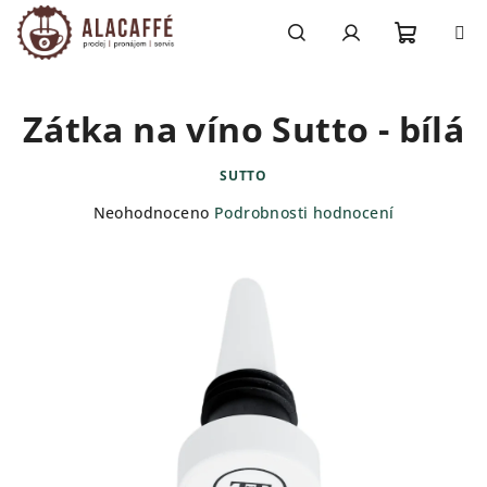
Přejít
na
obsah
Nákupn
Hledat
Přihlášení
Zátka na víno Sutto - bílá
košík
SUTTO
Průměrné
Neohodnoceno
Podrobnosti hodnocení
hodnocení
produktu
je
0,0
z
5
hvězdiček.