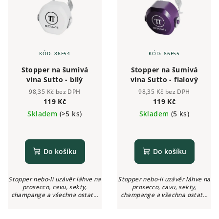
KÓD:
86F54
KÓD:
86F55
Stopper na šumivá
Stopper na šumivá
vína Sutto - bílý
vína Sutto - fialový
98,35 Kč bez DPH
98,35 Kč bez DPH
119 Kč
119 Kč
Skladem
(>5 ks)
Skladem
(5 ks)
Do košíku
Do košíku
Stopper nebo-li uzávěr láhve na
Stopper nebo-li uzávěr láhve na
prosecco, cavu, sekty,
prosecco, cavu, sekty,
champange a všechna ostatní
champange a všechna ostatní
šumivá vína, u kterých chcete
šumivá vína, u kterých chcete
uchovat svěžest, čerstvost a
uchovat svěžest, čerstvost a
bohatost perlení až 3 dny.
bohatost perlení až 3 dny.