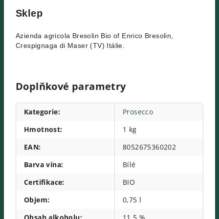
Sklep
Azienda agricola Bresolin Bio of Enrico Bresolin,
Crespignaga di Maser (TV) Itálie.
Doplňkové parametry
Kategorie
:
Prosecco
Hmotnost
:
1 kg
EAN
:
8052675360202
Barva vína
:
Bílé
Certifikace
:
BIO
Objem
:
0,75 l
Obsah alkoholu
:
11,5 %