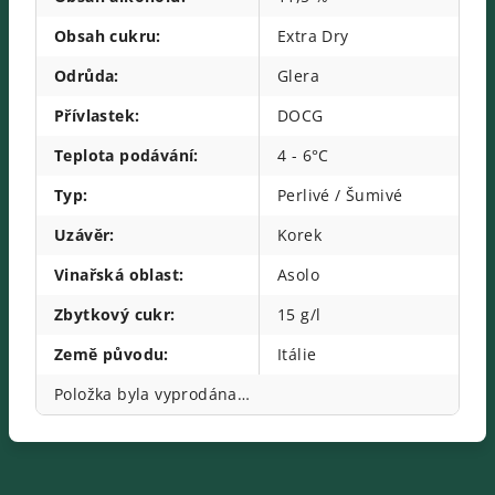
Obsah cukru
:
Extra Dry
Odrůda
:
Glera
Přívlastek
:
DOCG
Teplota podávání
:
4 - 6°C
Typ
:
Perlivé / Šumivé
Uzávěr
:
Korek
Vinařská oblast
:
Asolo
Zbytkový cukr
:
15 g/l
Země původu
:
Itálie
Položka byla vyprodána…