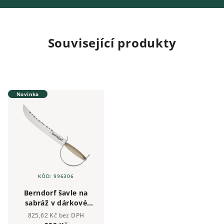
Související produkty
Novinka
KÓD:
996306
Berndorf šavle na
sabráž v dárkové
krabičce s místem
825,62 Kč bez DPH
pro láhev