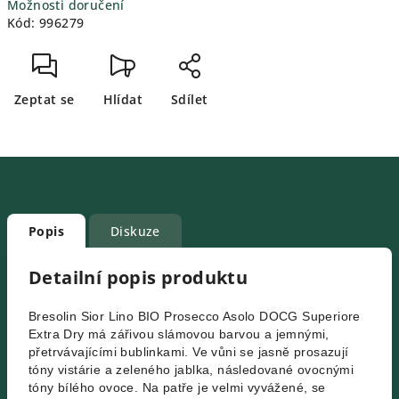
Možnosti doručení
Kód:
996279
Zeptat se
Hlídat
Sdílet
Popis
Diskuze
Detailní popis produktu
Bresolin Sior Lino BIO Prosecco Asolo DOCG Superiore
Extra Dry má zářivou slámovou barvou a jemnými,
přetrvávajícími bublinkami. Ve vůni se jasně prosazují
tóny vistárie a zeleného jablka, následované ovocnými
tóny bílého ovoce. Na patře je velmi vyvážené, se