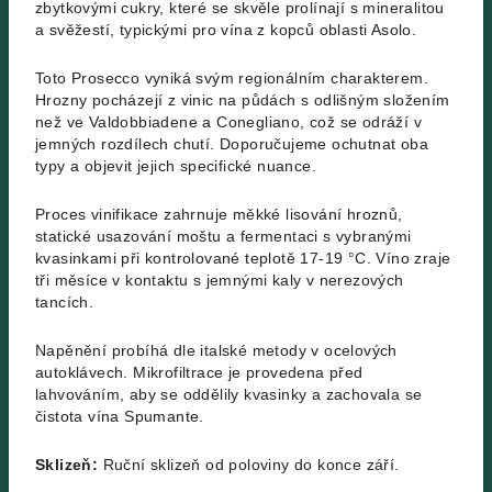
zbytkovými cukry, které se skvěle prolínají s mineralitou
a svěžestí, typickými pro vína z kopců oblasti Asolo.
Toto Prosecco vyniká svým regionálním charakterem.
Hrozny pocházejí z vinic na půdách s odlišným složením
než ve Valdobbiadene a Conegliano, což se odráží v
jemných rozdílech chutí. Doporučujeme ochutnat oba
typy a objevit jejich specifické nuance.
Proces vinifikace zahrnuje měkké lisování hroznů,
statické usazování moštu a fermentaci s vybranými
kvasinkami při kontrolované teplotě 17-19 °C. Víno zraje
tři měsíce v kontaktu s jemnými kaly v nerezových
tancích.
Napěnění probíhá dle italské metody v ocelových
autoklávech. Mikrofiltrace je provedena před
lahvováním, aby se oddělily kvasinky a zachovala se
čistota vína Spumante.
Sklizeň:
Ruční sklizeň
od poloviny do konce září.