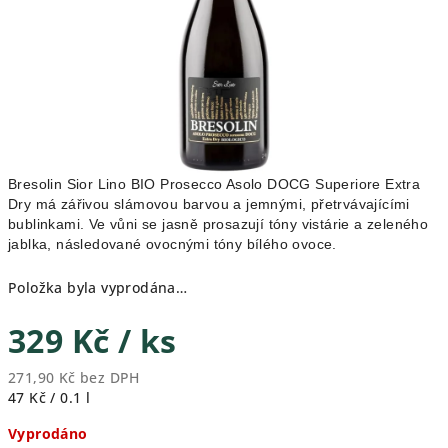
Bresolin Sior Lino BIO Prosecco Asolo DOCG Superiore Extra
Dry má zářivou slámovou barvou a jemnými, přetrvávajícími
bublinkami. Ve vůni se jasně prosazují tóny vistárie a zeleného
jablka, následované ovocnými tóny bílého ovoce.
Položka byla vyprodána…
329 Kč
/ ks
271,90 Kč bez DPH
Měrná
47 Kč / 0.1 l
cena:
Vyprodáno