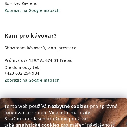
So - Ne: Zavřeno
Zobrazit na Google mapách
Kam pro kávovar?
Showroom kávovarů, víno, prosseco
Průmyslová 159/1A, 674 01 Třebíč
Dle domlouvy tel.:
+420 602 254 984
Zobrazit na Google mapách
Kam pro kávu?
Tento web používá
nezbytné cookies
pro správné
fungování e‑shopu. Více informací
zde
.
Prodej čerstvě pražené kávy GOLDEN Coffee
S vaším souhlasem můžeme používat
také
analytické cookies
pro měření návštěvnosti