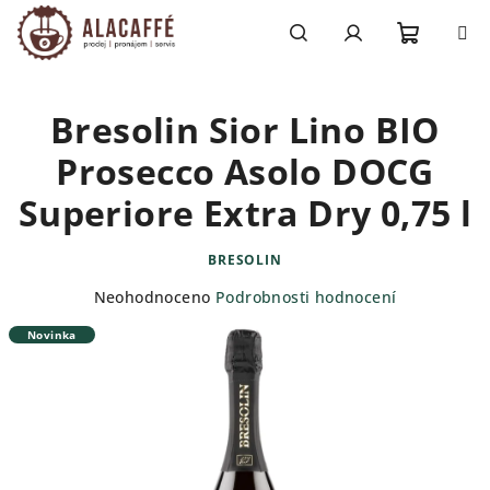
Přejít
na
obsah
Nákupn
Hledat
Přihlášení
Bresolin Sior Lino BIO
košík
Prosecco Asolo DOCG
Superiore Extra Dry 0,75 l
BRESOLIN
Průměrné
Neohodnoceno
Podrobnosti hodnocení
hodnocení
Novinka
produktu
je
0,0
z
5
hvězdiček.