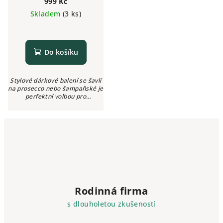
999 Kč
Skladem
(3 ks)
Do košíku
Stylové dárkové balení se šavlí
na prosecco nebo šampaňské je
perfektní volbou pro
profesionální barmany i
nadšené milovníky prosecca a
šampaňského.
Rodinná firma
s dlouholetou zkušeností