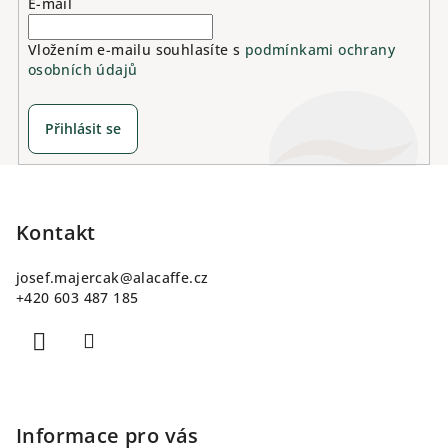
E-mail
Vložením e-mailu souhlasíte s
podmínkami ochrany
osobních údajů
Přihlásit se
Z
á
p
Kontakt
a
josef.majercak
@
alacaffe.cz
t
+420 603 487 185
í
Informace pro vás