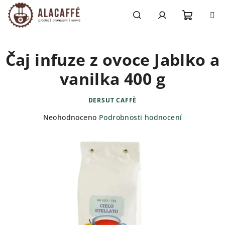
Přejít
na
obsah
Nákupn
Hledat
Přihlášení
Čaj infuze z ovoce Jablko a
košík
vanilka 400 g
DERSUT CAFFÈ
Průměrné
Neohodnoceno
Podrobnosti hodnocení
hodnocení
produktu
je
0,0
z
5
hvězdiček.