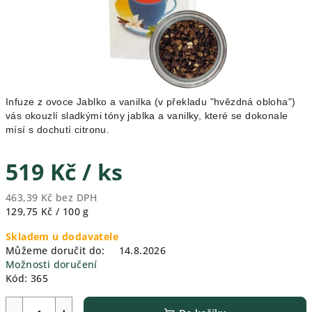
Infuze z ovoce Jablko a vanilka (v překladu "hvězdná obloha")
vás okouzlí sladkými tóny jablka a vanilky, které se dokonale
mísí s dochutí citronu.
519 Kč
/ ks
463,39 Kč bez DPH
Měrná
129,75 Kč / 100 g
cena:
Skladem u dodavatele
Můžeme doručit do:
14.8.2026
Možnosti doručení
Kód:
365