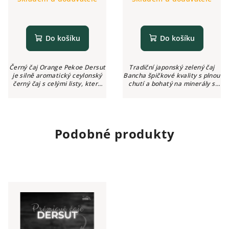
Do košíku
Do košíku
Černý čaj Orange Pekoe Dersut
Tradiční japonský zelený čaj
je silně aromatický ceylonský
Bancha špičkové kvality s plnou
černý čaj s celými listy, které
chutí a bohatý na minerály s
dodávají zlatavou barvu, se
nízkým obsahem teinu.
sladkou a plnou chutí. Známý
Obsahuje velké a zelené lístky,
pro své remineralizační...
sklízený z nízkých pupenů...
Podobné produkty