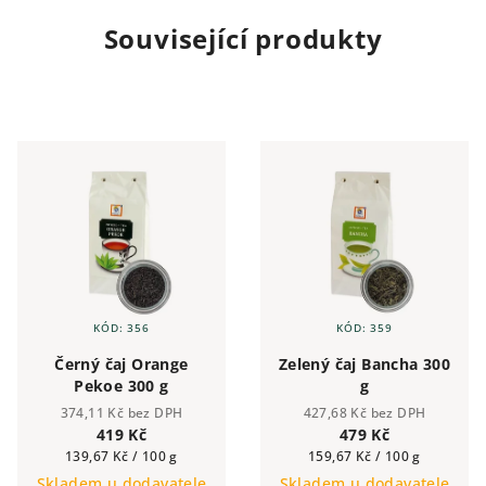
Související produkty
KÓD:
356
KÓD:
359
Černý čaj Orange
Zelený čaj Bancha 300
Pekoe 300 g
g
374,11 Kč bez DPH
427,68 Kč bez DPH
419 Kč
479 Kč
Měrná
Měrná
139,67 Kč / 100 g
159,67 Kč / 100 g
cena:
cena:
Skladem u dodavatele
Skladem u dodavatele