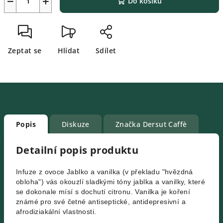
−
+
Do košíku
Zeptat se
Hlídat
Sdílet
Popis
Diskuze
Značka
Dersut Caffè
Detailní popis produktu
Infuze z ovoce Jablko a vanilka (v překladu "hvězdná
obloha") vás okouzlí sladkými tóny jablka a vanilky, které
se dokonale mísí s dochutí citronu. Vanilka je koření
známé pro své četné antiseptické, antidepresivní a
afrodiziakální vlastnosti.