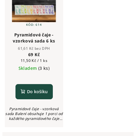
KÓD:
614
Pyramidové čaje -
vzorková sada 6 ks
61,61 Kč bez DPH
69 Kč
Měrná
11,50 Kč / 1 ks
cena:
Skladem
(3 ks)
Do košíku
Pyramidové čaje - vzorková
sada Balení obsahuje 1 porci od
každého pyramidového čaje
DersutBalení obsahuje 6 sáčků
po 2g.