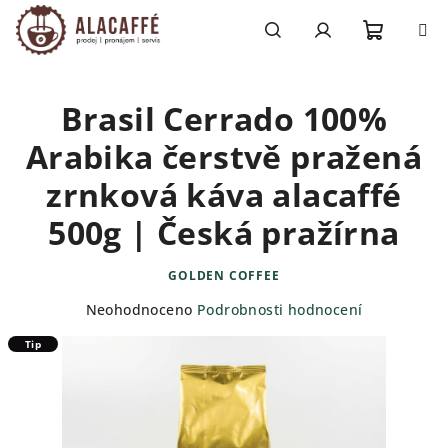
Přejít
na
obsah
Nákupn
Hledat
Přihlášení
Brasil Cerrado 100%
košík
Arabika čerstvě pražená
zrnková káva alacaffé
500g | Česká pražírna
GOLDEN COFFEE
Průměrné
Neohodnoceno
Podrobnosti hodnocení
hodnocení
Tip
produktu
je
0,0
z
5