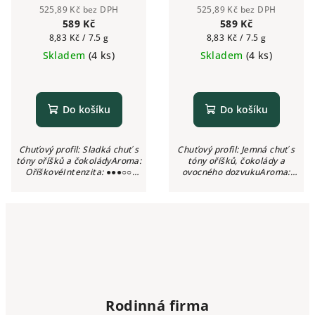
pražená zrnková káva
pražená zrnková káva
525,89 Kč bez DPH
525,89 Kč bez DPH
alacaffé 500g | Česká
alacaffé 500g | Česká
589 Kč
589 Kč
pražírna
pražírna
Měrná
Měrná
8,83 Kč / 7.5 g
8,83 Kč / 7.5 g
cena:
cena:
Skladem
(4 ks)
Skladem
(4 ks)
Do košíku
Do košíku
Chuťový profil: Sladká chuť s
Chuťový profil: Jemná chuť s
tóny oříšků a čokoládyAroma:
tóny oříšků, čokolády a
OříškovéIntenzita: ●●●○○
ovocného dozvukuAroma:
(3/5)Kyselost: Nízká
Čokoládové s oříškyIntenzita:
●●●○○ (3/5)Kyselost: Nízká
Rodinná firma