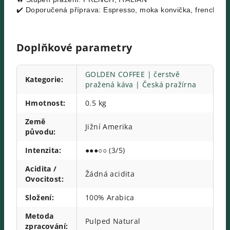
✔️ Doporučená příprava: Espresso, moka konvička, french pr
Doplňkové parametry
GOLDEN COFFEE | čerstvě
Kategorie
:
pražená káva | Česká pražírna
Hmotnost
:
0.5 kg
Země
Jižní Amerika
původu
:
Intenzita
:
●●●○○ (3/5)
Acidita /
Žádná acidita
Ovocitost
:
Složení
:
100% Arabica
Metoda
Pulped Natural
zpracování
: