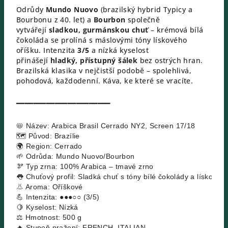
Odrůdy
Mundo Nuovo
(brazilský hybrid Typicy a
Bourbonu z 40. let) a
Bourbon
společně
vytvářejí
sladkou, gurmánskou chuť
– krémová bílá
čokoláda se prolíná s máslovými tóny lískového
oříšku. Intenzita
3/5
a nízká kyselost
přinášejí
hladký, přístupný šálek
bez ostrých hran.
Brazilská klasika v nejčistší podobě – spolehlivá,
pohodová, každodenní. Káva, ke které se vracíte.
━━━━━━━━━━━━━━━━━━━━━━
📛 Název: Arabica Brasil Cerrado NY2, Screen 17/18
🗺️ Původ: Brazílie
🌍 Region: Cerrado
🌱 Odrůda: Mundo Nuovo/Bourbon
🫘 Typ zrna: 100% Arabica – tmavé zrno
👅 Chuťový profil: Sladká chuť s tóny bílé čokolády a lískovéh
👃 Aroma: Oříškové
💪 Intenzita: ●●●○○ (3/5)
🍋 Kyselost: Nízká
⚖️ Hmotnost: 500 g
🔥 Stupeň pražení: FRENCH, ITALIAN