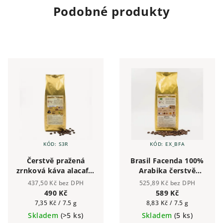
Podobné produkty
KÓD:
S3R
KÓD:
EX_BFA
Čerstvě pražená
Brasil Facenda 100%
zrnková káva alacaffé
Arabika čerstvě
GOLD 500g | Česká
pražená zrnková káva
437,50 Kč bez DPH
525,89 Kč bez DPH
pražírna
alacaffé 500g | Česká
490 Kč
589 Kč
pražírna
Měrná
Měrná
7,35 Kč / 7.5 g
8,83 Kč / 7.5 g
cena:
cena:
Skladem
(>5 ks)
Skladem
(5 ks)