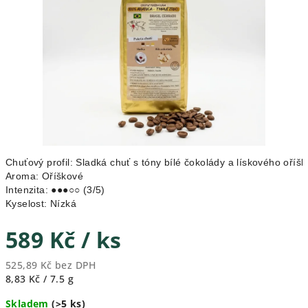
hvězdiček.
Chuťový profil
:
Sladká chuť s tóny bílé čokolády a lískového oříšk
Aroma
:
Oříškové
Intenzita
:
●●●○○ (3/5)
Kyselost
:
Nízká
589 Kč
/ ks
525,89 Kč bez DPH
Měrná
8,83 Kč / 7.5 g
cena:
Skladem
(>5 ks)