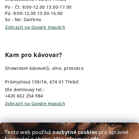
Po - Čt: 8:00-12.00 13.00-17.00
Pá: 8:00-12.00 13.00-16.00
So - Ne: Zavřeno
Zobrazit na Google mapách
Kam pro kávovar?
Showroom kávovarů, víno, prosseco
Průmyslová 159/1A, 674 01 Třebíč
Dle domlouvy tel.:
+420 602 254 984
Zobrazit na Google mapách
Kam pro kávu?
Tento web používá
nezbytné cookies
pro správné