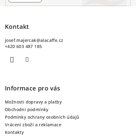
Z
á
p
Kontakt
a
josef.majercak
@
alacaffe.cz
t
+420 603 487 185
í
Informace pro vás
Možnosti dopravy a platby
Obchodní podmínky
Podmínky ochrany osobních údajů
Vrácení zboží a reklamace
Kontakty