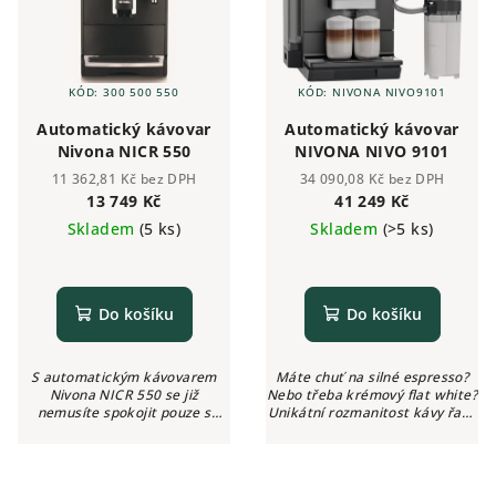
KÓD:
300 500 550
KÓD:
NIVONA NIVO9101
Automatický kávovar
Automatický kávovar
Nivona NICR 550
NIVONA NIVO 9101
11 362,81 Kč bez DPH
34 090,08 Kč bez DPH
13 749 Kč
41 249 Kč
Skladem
(5 ks)
Skladem
(>5 ks)
Do košíku
Do košíku
S automatickým kávovarem
Máte chuť na silné espresso?
Nivona NICR 550 se již
Nebo třeba krémový flat white?
nemusíte spokojit pouze s
Unikátní rozmanitost kávy řady
jedním typem kávy, ale můžete
NIVO 9000 vás zvek objevování
si ji nastavit podle vlastních
a vychutnávání. Zažijte kávu
chuťových preferencí. Tento
nanové úrovni.
přístroj totiž...