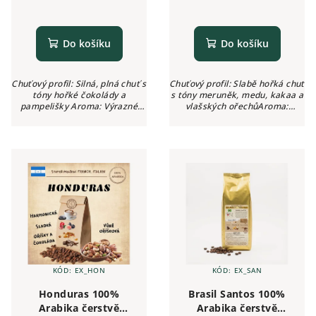
Do košíku
Do košíku
Chuťový profil: Silná, plná chuť s
Chuťový profil: Slabě hořká chuť
tóny hořké čokolády a
s tóny meruněk, medu, kakaa a
pampelišky Aroma: Výrazné
vlašských ořechůAroma:
kávové Intenzita: ●●●●● (5/5)
Medové, ořechovéIntenzita:
Kyselost: Nízká
●●●○○ (3/5)Kyselost: Nízká
KÓD:
EX_HON
KÓD:
EX_SAN
Honduras 100%
Brasil Santos 100%
Arabika čerstvě
Arabika čerstvě