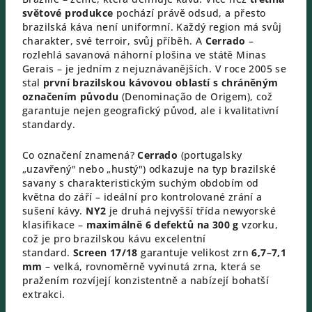
světové produkce
pochází právě odsud, a přesto
brazilská káva není uniformní. Každý region má svůj
charakter, své terroir, svůj příběh. A
Cerrado
–
rozlehlá savanová náhorní plošina ve státě Minas
Gerais – je jedním z nejuznávanějších. V roce 2005 se
stal
první brazilskou kávovou oblastí s chráněným
označením původu
(Denominação de Origem), což
garantuje nejen geografický původ, ale i kvalitativní
standardy.
Co označení znamená?
Cerrado
(portugalsky
„uzavřený" nebo „hustý") odkazuje na typ brazilské
savany s charakteristickým suchým obdobím od
května do září – ideální pro kontrolované zrání a
sušení kávy.
NY2
je druhá nejvyšší třída newyorské
klasifikace –
maximálně 6 defektů na 300 g
vzorku,
což je pro brazilskou kávu excelentní
standard.
Screen 17/18
garantuje velikost zrn
6,7–7,1
mm
– velká, rovnoměrně vyvinutá zrna, která se
pražením rozvíjejí konzistentně a nabízejí bohatší
extrakci.