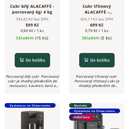
Cukr bílý ALACAFFÉ -
Cukr třtinový
porcovaný 4g/ 4 kg
ALACAFFÉ -
porcovaný 4g/ 4 kg
534,82 Kč bez DPH
624,11 Kč bez DPH
599 Kč
699 Kč
Měrná
Měrná
0,60 Kč / 1 ks
0,70 Kč / 1 ks
cena:
cena:
Skladem
(>5 ks)
Skladem
(5 ks)
Do košíku
Do košíku
Porcovaný bílý cukr Porcovaný
Porcovaný třtinový cukr
cukr je vhodný především do
Porcovaný třtinový cukr je
restaurací, kaváren, barů a
vhodný především do
dalších gastro podniků. Skvěle
restaurací, kaváren, barů a
poslouží také ve firmách nebo
dalších gastro podniků. Skvěle
jiných...
poslouží také ve firmách nebo...
Vystaveno na Showroomu
Novinka
Vystaveno na Showroomu
chilled brew