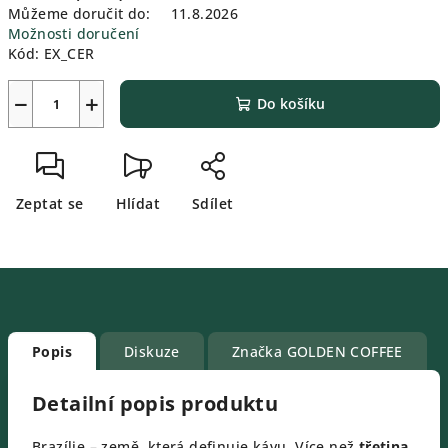
Můžeme doručit do:
11.8.2026
Možnosti doručení
Kód:
EX_CER
−
+
Do košíku
Zeptat se
Hlídat
Sdílet
Popis
Diskuze
Značka
GOLDEN COFFEE
Detailní popis produktu
Brazílie – země, která definuje kávu. Více než
třetina