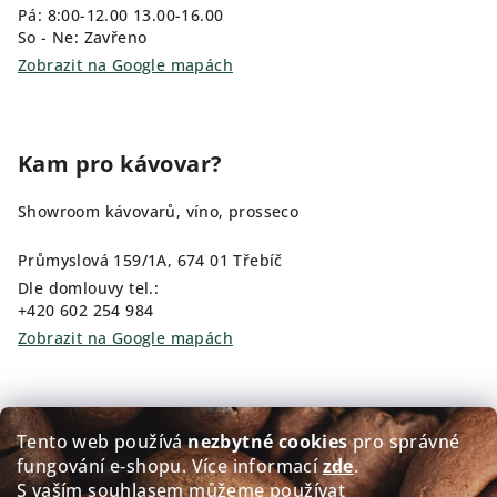
Pá: 8:00-12.00 13.00-16.00
So - Ne: Zavřeno
Zobrazit na Google mapách
Kam pro kávovar?
Showroom kávovarů, víno, prosseco
Průmyslová 159/1A, 674 01 Třebíč
Dle domlouvy tel.:
+420 602 254 984
Zobrazit na Google mapách
Kam pro kávu?
Tento web používá
nezbytné cookies
pro správné
fungování e‑shopu. Více informací
zde
.
Prodej čerstvě pražené kávy GOLDEN Coffee
S vaším souhlasem můžeme používat