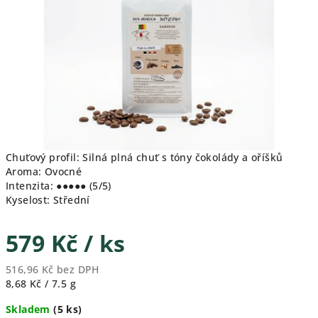
hvězdiček.
Chuťový profil: Silná plná chuť s tóny čokolády a oříšků
Aroma: Ovocné
Intenzita: ●●●●● (5/5)
Kyselost: Střední
579 Kč
/ ks
516,96 Kč bez DPH
Měrná
8,68 Kč / 7.5 g
cena:
Skladem
(5 ks)