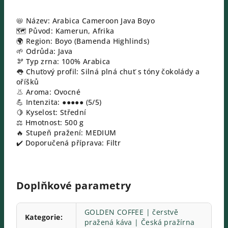
📛 Název: Arabica Cameroon Java Boyo
🗺️ Původ: Kamerun, Afrika
🌍 Region: Boyo (Bamenda Highlinds)
🌱 Odrůda: Java
🫘 Typ zrna: 100% Arabica
👅 Chuťový profil: Silná plná chuť s tóny čokolády a
oříšků
👃 Aroma: Ovocné
💪 Intenzita: ●●●●● (5/5)
🍋 Kyselost: Střední
⚖️ Hmotnost: 500 g
🔥 Stupeň pražení: MEDIUM
✔️ Doporučená příprava: Filtr
Doplňkové parametry
GOLDEN COFFEE | čerstvě
Kategorie
:
pražená káva | Česká pražírna