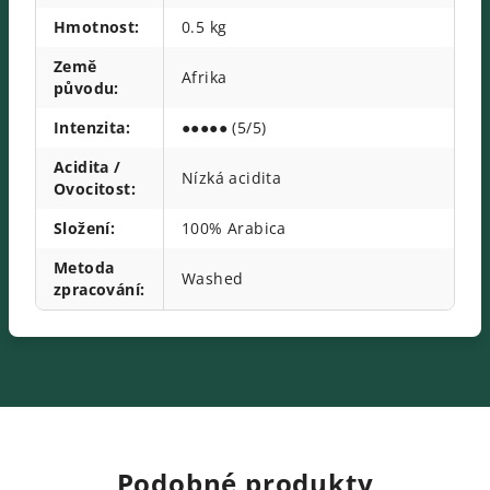
Hmotnost
:
0.5 kg
Země
Afrika
původu
:
Intenzita
:
●●●●● (5/5)
Acidita /
Nízká acidita
Ovocitost
:
Složení
:
100% Arabica
Metoda
Washed
zpracování
:
Podobné produkty