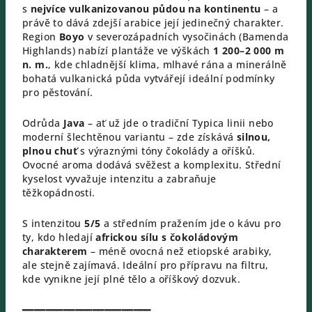
s
nejvíce vulkanizovanou půdou na kontinentu
– a
právě to dává zdejší arabice její jedinečný charakter.
Region
Boyo
v severozápadních vysočinách (Bamenda
Highlands) nabízí plantáže ve výškách
1 200–2 000 m
n. m.
, kde chladnější klima, mlhavé rána a minerálně
bohatá vulkanická půda vytvářejí ideální podmínky
pro pěstování.
Odrůda
Java
– ať už jde o tradiční Typica linii nebo
moderní šlechtěnou variantu – zde získává
silnou,
plnou chuť
s výraznými tóny čokolády a oříšků.
Ovocné aroma dodává svěžest a komplexitu. Střední
kyselost vyvažuje intenzitu a zabraňuje
těžkopádnosti.
S intenzitou
5/5
a středním pražením jde o kávu pro
ty, kdo hledají
africkou sílu s čokoládovým
charakterem
– méně ovocná než etiopské arabiky,
ale stejně zajímavá. Ideální pro přípravu na filtru,
kde vynikne její plné tělo a oříškový dozvuk.
━━━━━━━━━━━━━━━━━━━━━━