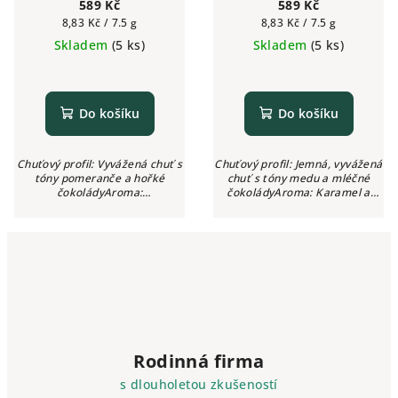
alacaffé 500g | Česká
alacaffé 500g | Česká
589 Kč
589 Kč
pražírna
pražírna
Měrná
Měrná
8,83 Kč / 7.5 g
8,83 Kč / 7.5 g
cena:
cena:
Skladem
(5 ks)
Skladem
(5 ks)
Do košíku
Do košíku
Chuťový profil: Vyvážená chuť s
Chuťový profil: Jemná, vyvážená
tóny pomeranče a hořké
chuť s tóny medu a mléčné
čokoládyAroma:
čokoládyAroma: Karamel a
PomerančovéIntenzita: ●●●○○
skořiceIntenzita: ●○○○○
(3/5)Kyselost: Nízká
(1/5)Kyselost: Nízká
Rodinná firma
s dlouholetou zkušeností