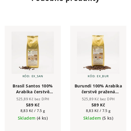
KÓD:
EX_SAN
KÓD:
EX_BUR
Brasil Santos 100%
Burundi 100% Arabika
Arabika čerstvě
čerstvě pražená
pražená zrnková káva
zrnková káva alacaffé
525,89 Kč bez DPH
525,89 Kč bez DPH
alacaffé 500g | Česká
500g | Česká pražírna
589 Kč
589 Kč
pražírna
Měrná
Měrná
8,83 Kč / 7.5 g
8,83 Kč / 7.5 g
cena:
cena:
Skladem
(4 ks)
Skladem
(5 ks)