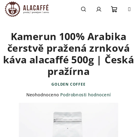
Přejít
na
obsah
Nákupn
Hledat
Přihlášení
Kamerun 100% Arabika
košík
čerstvě pražená zrnková
káva alacaffé 500g | Česká
pražírna
GOLDEN COFFEE
Průměrné
Neohodnoceno
Podrobnosti hodnocení
hodnocení
produktu
je
0,0
z
5