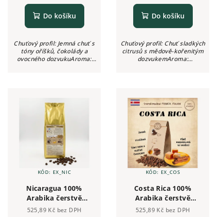
Do košíku
Do košíku
Chuťový profil: Jemná chuť s
Chuťový profil: Chuť sladkých
tóny oříšků, čokolády a
citrusů s mědově-kořenitým
ovocného dozvukuAroma:
dozvukemAroma:
Čokoládové s oříškyIntenzita:
KvětinovéIntenzita: ●●●○○
●●●○○ (3/5)Kyselost: Nízká
(3/5)Kyselost: Nízká
KÓD:
EX_NIC
KÓD:
EX_COS
Nicaragua 100%
Costa Rica 100%
Arabika čerstvě
Arabika čerstvě
pražená zrnková káva
pražená zrnková káva
525,89 Kč bez DPH
525,89 Kč bez DPH