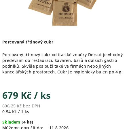
Porcovaný třtinový cukr
Porcovaný třtinový cukr od italské značky Dersut je vhodný
především do restaurací, kaváren, barů a dalších gastro
podniků. Skvěle poslouží také ve firmách nebo jiných
kancelářských prostorech. Cukr je hygienicky balen po 4 g.
679 Kč
/ ks
606,25 Kč bez DPH
Měrná
0,54 Kč / 1 ks
cena:
Skladem
(4 ks)
Můžeme doručit do:
11.8.2026