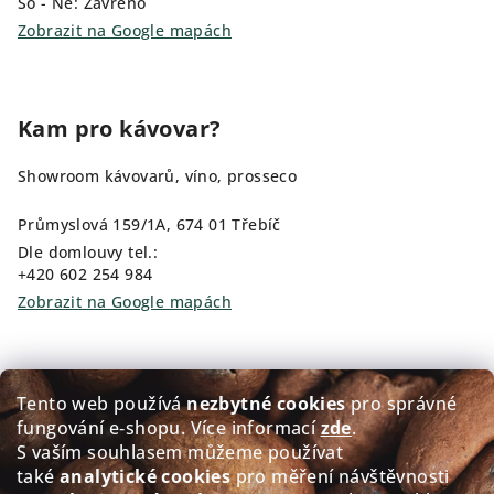
So - Ne: Zavřeno
Zobrazit na Google mapách
Kam pro kávovar?
Showroom kávovarů, víno, prosseco
Průmyslová 159/1A, 674 01 Třebíč
Dle domlouvy tel.:
+420 602 254 984
Zobrazit na Google mapách
Kam pro kávu?
Tento web používá
nezbytné cookies
pro správné
fungování e‑shopu. Více informací
zde
.
Prodej čerstvě pražené kávy GOLDEN Coffee
S vaším souhlasem můžeme používat
také
analytické cookies
pro měření návštěvnosti