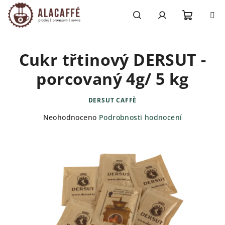
Přejít
na
obsah
Nákupn
Hledat
Přihlášení
Cukr třtinový DERSUT -
košík
porcovaný 4g/ 5 kg
DERSUT CAFFÈ
Průměrné
Neohodnoceno
Podrobnosti hodnocení
hodnocení
produktu
je
0,0
z
5
hvězdiček.