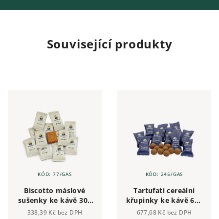
Související produkty
KÓD:
77/GAS
KÓD:
245/GAS
Biscotto máslové
Tartufati cereální
sušenky ke kávě 300
křupinky ke kávě 600
ks
ks
338,39 Kč bez DPH
677,68 Kč bez DPH