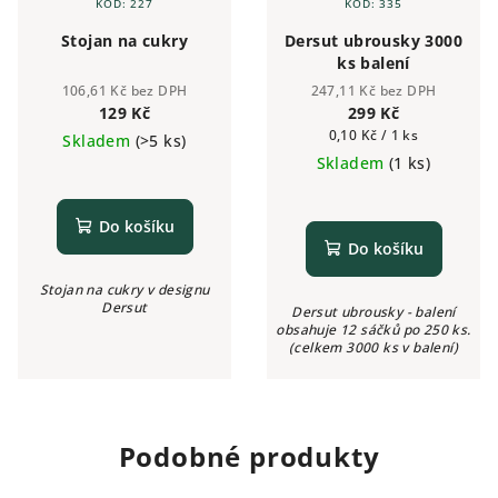
KÓD:
227
KÓD:
335
Stojan na cukry
Dersut ubrousky 3000
ks balení
106,61 Kč bez DPH
247,11 Kč bez DPH
129 Kč
299 Kč
Měrná
0,10 Kč / 1 ks
Skladem
(>5 ks)
cena:
Skladem
(1 ks)
Do košíku
Do košíku
Stojan na cukry v designu
Dersut
Dersut ubrousky - balení
obsahuje 12 sáčků po 250 ks.
(celkem 3000 ks v balení)
Podobné produkty