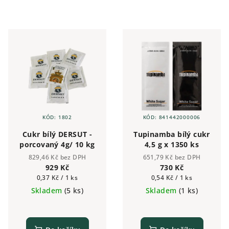
KÓD:
1802
KÓD:
841442000006
Cukr bílý DERSUT -
Tupinamba bílý cukr
porcovaný 4g/ 10 kg
4,5 g x 1350 ks
829,46 Kč bez DPH
651,79 Kč bez DPH
929 Kč
730 Kč
Měrná
Měrná
0,37 Kč / 1 ks
0,54 Kč / 1 ks
cena:
cena:
Skladem
(5 ks)
Skladem
(1 ks)