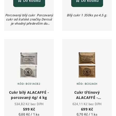
Do košíku
Do košíku
Porcovaný bílý cukr Porcovaný
Bílý cukr 1 350ks po 4,5 g.
cukr od italské značky Dersut
je vhodný především do
restaurací, kaváren, barů a
dalších gastro podniků. Skvěle
poslouží také ve...
KÓD:
BC01ACB2
KÓD:
BC02ACH
Cukr bílý ALACAFFÉ -
Cukr třtinový
porcovaný 4g/ 4 kg
ALACAFFÉ -
porcovaný 4g/ 4 kg
534,82 Kč bez DPH
624,11 Kč bez DPH
599 Kč
699 Kč
Měrná
Měrná
0,60 Kč / 1 ks
0,70 Kč / 1 ks