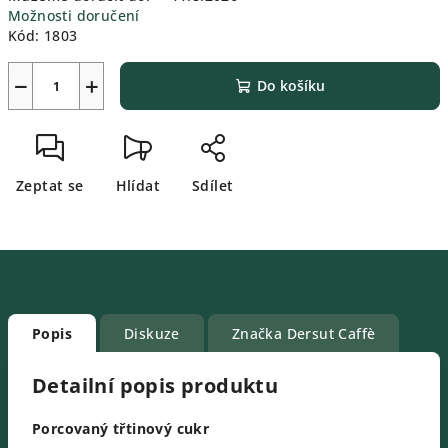
Možnosti doručení
Kód:
1803
−
+
Do košíku
Zeptat se
Hlídat
Sdílet
Popis
Diskuze
Značka
Dersut Caffè
Detailní popis produktu
Porcovaný třtinový cukr