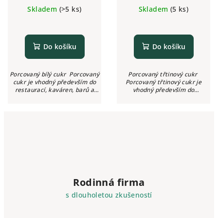
cena:
cena:
Skladem
(>5 ks)
Skladem
(5 ks)
Do košíku
Do košíku
Porcovaný bílý cukr Porcovaný
Porcovaný třtinový cukr
cukr je vhodný především do
Porcovaný třtinový cukr je
restaurací, kaváren, barů a
vhodný především do
dalších gastro podniků. Skvěle
restaurací, kaváren, barů a
poslouží také ve firmách nebo
dalších gastro podniků. Skvěle
jiných...
poslouží také ve firmách nebo...
Rodinná firma
s dlouholetou zkušeností