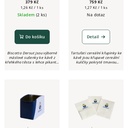
379 Kč
759 Kč
Měrná
Měrná
1,26 Kč / 1 ks
1,27 Kč / 1 ks
cena:
cena:
Skladem
(2 ks)
Na dotaz
Do košíku
Detail
Biscotto Dersut jsou výborné
Tartufati cereální křupinky ke
máslové sušenky ke kávě z
kávě jsou křupavé cereální
křehkého těsta s lehce pikantní
kuličky pokryté tmavou
chutí, ideální k espressu
čokoládou a kakaovým
Dersut.
práškem. Perfektní ve spojení s
plnými kávovými a
čokoládovými vůněmi.