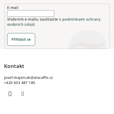
E-mail
Vložením e-mailu souhlasíte s
podmínkami ochrany
osobních údajů
Přihlásit se
Z
á
p
Kontakt
a
josef.majercak
@
alacaffe.cz
t
+420 603 487 185
í