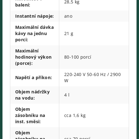
28,5 kg
balení
:
Instantní nápoje
:
ano
Maximální dávka
kávy na jednu
21 g
porci
:
Maximální
hodinový výkon
80-100 porcí
(porce)
:
220-240 V 50-60 Hz / 2900
Napětí a příkon
:
W
Objem nádržky
4 l
na vodu
:
Objem
zásobníku na
cca 1,6 kg
inst. směsi
:
Objem
zásobníku na
cca 70 porcí