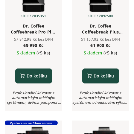
KÓD:
12035351
KÓD:
12092580
Dr. Coffee
Dr. Coffee
Coffeebreak Pro Plus
Coffeebreak Plus
černý
černý
57 842,98 Kč bez DPH
51 157,02 Kč bez DPH
69 990 Kč
61 900 Kč
Skladem
(>5 ks)
Skladem
(>5 ks)
Do košíku
Do košíku
Profesionální kávovar s
Profesionální kávovar s
automatickým mléčným
automatickým mléčným
systémem, dvěma pumpami a
systémem o hodinovém výkonu
solenoidním ventilem. Hodinový
70 porcí espressa či 50 porcí
výkon kávovaru činí přibližně 85
cappuccina a doporučeném
porcí kávy. Nabízí 20
denním výdeji 100 porcí. Nabízí
modifikovatelných...
20...
Vystaveno na Showroomu