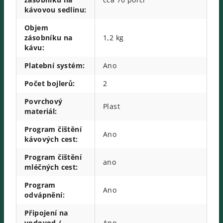
kávovou sedlinu
:
Objem
zásobníku na
1,2 kg
kávu
:
Platební systém
:
Ano
Počet bojlerů
:
2
Povrchový
Plast
materiál
:
Program čištění
Ano
kávových cest
:
Program čištění
ano
mléčných cest
:
Program
Ano
odvápnění
:
Připojení na
vodovod /
Ano