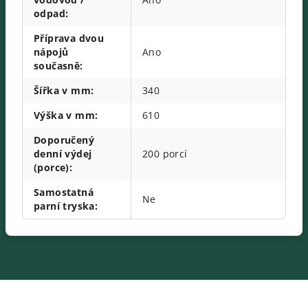
odpad
:
Příprava dvou
nápojů
Ano
současně
:
Šířka v mm
:
340
Výška v mm
:
610
Doporučený
denní výdej
200 porcí
(porce)
:
Samostatná
Ne
parní tryska
: