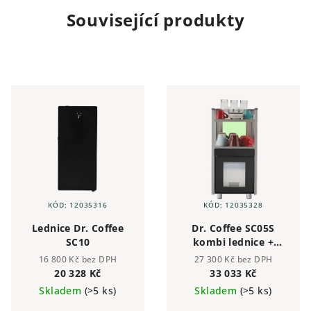
Související produkty
KÓD:
12035316
KÓD:
12035328
Lednice Dr. Coffee
Dr. Coffee SC05S
SC10
kombi lednice +
nahřívač šálků
16 800 Kč bez DPH
27 300 Kč bez DPH
20 328 Kč
33 033 Kč
Skladem
(>5 ks)
Skladem
(>5 ks)