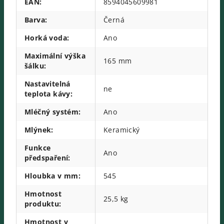
EAN
:
8594045609981
Barva
:
Černá
Horká voda
:
Ano
Maximální výška
165 mm
šálku
:
Nastavitelná
ne
teplota kávy
:
Mléčný systém
:
Ano
Mlýnek
:
Keramický
Funkce
Ano
předspaření
:
Hloubka v mm
:
545
Hmotnost
25,5 kg
produktu
:
Hmotnost v