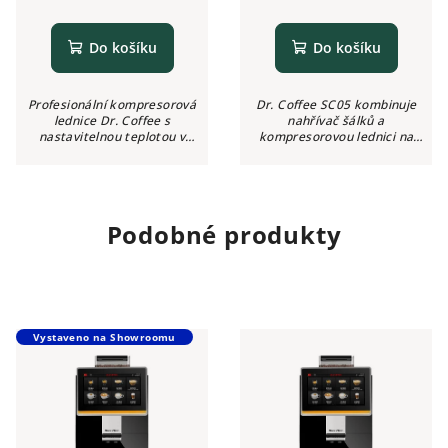
Do košíku
Do košíku
Profesionální kompresorová
Dr. Coffee SC05 kombinuje
lednice Dr. Coffee s
nahřívač šálků a
nastavitelnou teplotou v
kompresorovou lednici na
rozsahu 1 až 5 °C. Objem
mléko do jednoho kompaktního
lednice činí 10 litrů.
přístroje. Prostor lednice
postačuje pro uskladnění
přesně tří litrů mléka....
Podobné produkty
Vystaveno na Showroomu