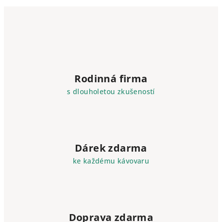
cappuccina a doporučeném
výkon kávovaru činí přibližně 85
denním výdeji 100 porcí. Nabízí
porcí kávy. Nabízí 20
20...
modifikovatelných...
Rodinná firma
s dlouholetou zkušeností
Dárek zdarma
ke každému kávovaru
Doprava zdarma