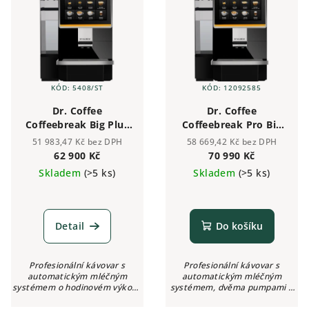
KÓD:
5408/ST
KÓD:
12092585
Dr. Coffee
Dr. Coffee
Coffeebreak Big Plus
Coffeebreak Pro Big
černá/stříbrná
Plus černý
51 983,47 Kč bez DPH
58 669,42 Kč bez DPH
62 900 Kč
70 990 Kč
Skladem
(>5 ks)
Skladem
(>5 ks)
Detail
Do košíku
Profesionální kávovar s
Profesionální kávovar s
automatickým mléčným
automatickým mléčným
systémem o hodinovém výkonu
systémem, dvěma pumpami a
70 porcí espressa či 50 porcí
solenoidním ventilem. Hodinový