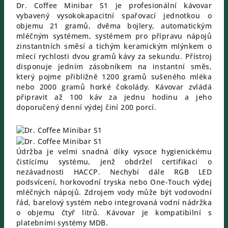
Dr. Coffee Minibar S1 je profesionální kávovar
vybavený vysokokapacitní spařovací jednotkou o
objemu 21 gramů, dvěma bojlery, automatickým
mléčným systémem, systémem pro přípravu nápojů
zinstantních směsí a tichým keramickým mlýnkem o
mlecí rychlosti dvou gramů kávy za sekundu. Přístroj
disponuje jedním zásobníkem na instantní směs,
který pojme přibližně 1200 gramů sušeného mléka
nebo 2000 gramů horké čokolády. Kávovar zvládá
připravit až 100 káv za jednu hodinu a jeho
doporučený denní výdej činí 200 porcí.
Údržba je velmi snadná díky vysoce hygienickému
čistícímu systému, jenž obdržel certifikaci o
nezávadnosti HACCP. Nechybí dále RGB LED
podsvícení, horkovodní tryska nebo One-Touch výdej
mléčných nápojů. Zdrojem vody může být vodovodní
řád, barelový systém nebo integrovaná vodní nádržka
o objemu čtyř litrů. Kávovar je kompatibilní s
platebními systémy MDB.