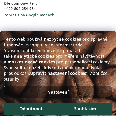
Dle domlouvy tel.:
+420 602 254 984
Zobrazit na Google mapách
Kam pro kávu?
Tento web používá
nezbytné cookies
pro správné
fungování e‑shopu. Více informací
zde
.
Prodej čerstvě pražené kávy GOLDEN Coffee
S vaším souhlasem můžeme používat
také
analytické cookies
pro měření návštěvnosti
Přerovského 151/5, 674 01 Třebíč
a
marketingové cookies
pro personalizaci reklamy.
Po - Pá: 8:00-12:00 12:30-17.30
Svou volbu můžete kdykoli změnit nebo odvolat
So: 8:30-11.30
přes odkaz
„Upravit nastavení cookies“
v patičce
Ne: Zavřeno
stránky.
Zobrazit na Google mapách
Nastavení
Copyright 2026
alacaffé
. Všechna práva vyhrazena.
Upravit nastavení cookies
Odmítnout
Souhlasím
Vytvořil Shoptet