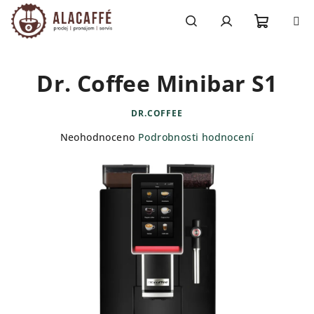
Přejít
na
obsah
Nákupn
Hledat
Přihlášení
Dr. Coffee Minibar S1
košík
DR.COFFEE
Průměrné
Neohodnoceno
Podrobnosti hodnocení
hodnocení
produktu
je
0,0
z
5
hvězdiček.