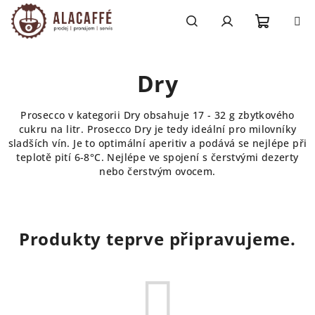
Přejít
na
obsah
Nákupn
Hledat
Přihlášení
Dry
košík
Prosecco v kategorii Dry obsahuje 17 - 32 g zbytkového
cukru na litr. Prosecco Dry je tedy ideální pro milovníky
sladších vín.
Je to optimální aperitiv a podává se nejlépe při
teplotě pití 6-8°C. Nejlépe ve spojení s čerstvými dezerty
nebo čerstvým ovocem.
Produkty teprve připravujeme.