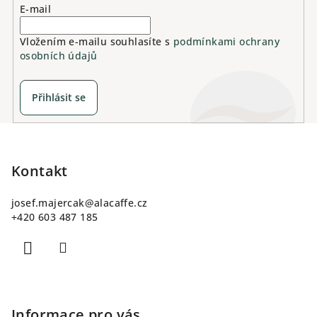
E-mail
Vložením e-mailu souhlasíte s
podmínkami ochrany
osobních údajů
Přihlásit se
Z
á
p
Kontakt
a
josef.majercak
@
alacaffe.cz
t
+420 603 487 185
í
Informace pro vás