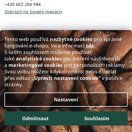
+420 602 254 984
Zobrazit na Google mapách
Kam pro kávu?
Tento web používá
nezbytné cookies
pro správné
fungování e‑shopu. Více informací
zde
.
Prodej čerstvě pražené kávy GOLDEN Coffee
S vaším souhlasem můžeme používat
také
analytické cookies
pro měření návštěvnosti
Přerovského 151/5, 674 01 Třebíč
a
marketingové cookies
pro personalizaci reklamy.
Po - Pá: 8:00-12:00 12:30-17.30
Svou volbu můžete kdykoli změnit nebo odvolat
So: 8:30-11.30
přes odkaz
„Upravit nastavení cookies“
v patičce
Ne: Zavřeno
stránky.
Zobrazit na Google mapách
Nastavení
Copyright 2026
alacaffé
. Všechna práva vyhrazena.
Upravit nastavení cookies
Odmítnout
Souhlasím
Vytvořil Shoptet