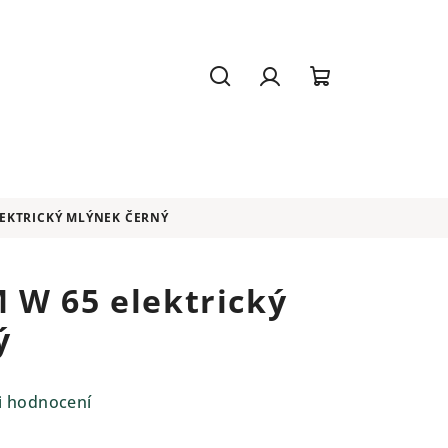
Hledat
Přihlášení
Nákupní
košík
LEKTRICKÝ MLÝNEK ČERNÝ
 W 65 elektrický
ý
i hodnocení