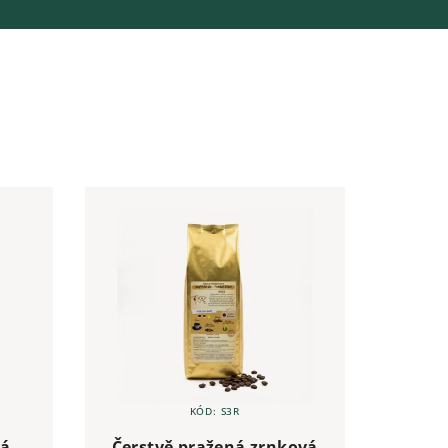
KÓD:
S3R
ná
Čerstvě pražená zrnková