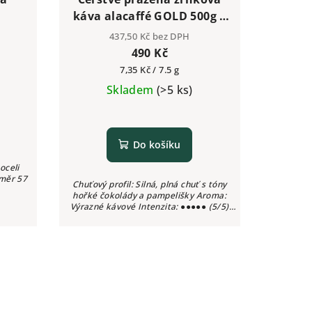
káva alacaffé GOLD 500g |
Česká pražírna
437,50 Kč bez DPH
490 Kč
Měrná
7,35 Kč / 7.5 g
cena:
Skladem
(>5 ks)
Do košíku
oceli
ůměr 57
Chuťový profil: Silná, plná chuť s tóny
hořké čokolády a pampelišky Aroma:
Výrazné kávové Intenzita: ●●●●● (5/5)
Kyselost: Nízká