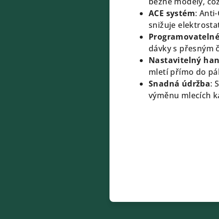
běžné modely, což
ACE systém
:
Anti
snižuje elektrosta
Programovatelné
dávky s přesným 
Nastavitelný han
mletí přímo do pá
Snadná údržba
:
S
výměnu mlecích ka