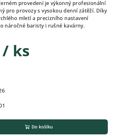
černém provedení je výkonný profesionální
ý pro provozy s vysokou denní zátěží.
Díky
chlého mletí a precizního nastavení
ro náročné baristy i rušné kavárny.
č
/ ks
26
01
Do košíku