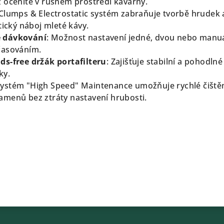
 oceníte v rušném prostředí kavárny.
-Clumps & Electrostatic systém zabraňuje tvorbě hrudek 
tický náboj mleté kávy.
 dávkování
:
Možnost nastavení jedné, dvou nebo manuá
časováním.
ds-free držák portafilteru
:
Zajišťuje stabilní a pohodlné
ky.
ystém "High Speed" Maintenance umožňuje rychlé čištěn
menů bez ztráty nastavení hrubosti.