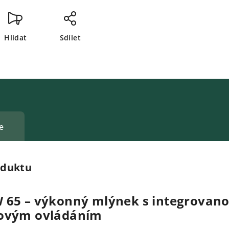
Hlídat
Sdílet
e
oduktu
 65 – výkonný mlýnek s integrovan
kovým ovládáním