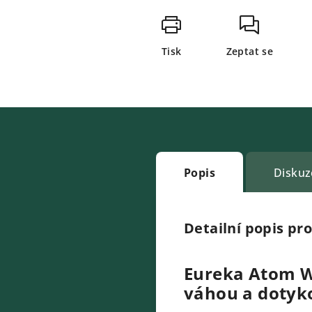
Tisk
Zeptat se
Popis
Diskuz
Detailní popis pr
Eureka Atom W
váhou a doty