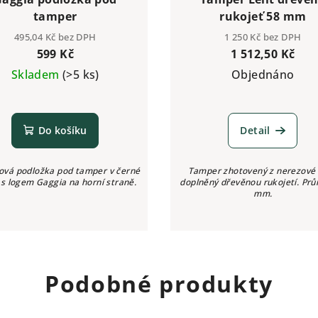
tamper
rukojeť 58 mm
495,04 Kč bez DPH
1 250 Kč bez DPH
599 Kč
1 512,50 Kč
Skladem
(>5 ks)
Objednáno
Do košíku
Detail
nová podložka pod tamper v černé
Tamper zhotovený z nerezové 
 s logem Gaggia na horní straně.
doplněný dřevěnou rukojetí. Pr
mm.
Podobné produkty