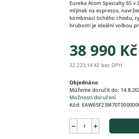
produktu
Eureka Atom Specialty 65 v 
je
mlýnek na espresso, navržen
0,0
kombinaci tichého chodu, ry
z
hrubosti je ideální volbou p
5
hvězdiček.
38 990 K
32 223,14 Kč bez DPH
Měrná
cena:
Objednáno
Můžeme doručit do:
14.8.20
Možnosti doručení
Kód:
EAW65F23M70T000000
−
+