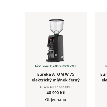
KÓD:
EAW71F23M70T00000001
Eureka ATOM W 75
Eur
elektrický mlýnek černý
el
40 487,60 Kč bez DPH
48 990 Kč
Objednáno