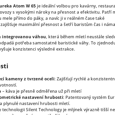
ureka Atom W 65
je ideální volbou pro kavárny, restaur
ovozy s vysokými nároky na přesnost a efektivitu. Patří 
u mele přímo do páky, a navíc ji v reálném čase také
ž zajišťuje maximální přesnost a šetří baristům čas i nám
n
integrovanou váhou
, která během mletí neustále sled
odpadá potřeba samostatné baristické váhy. To zjednod
yšuje konzistenci výsledné extrakce.
sti
í kameny z tvrzené oceli
:
Zajišťují rychlé a konzistentn
votností.
a
– káva je přesně odměřena už při mletí
ometrické nastavení hrubosti
:
Patentovaný systém Eu
 plynulé nastavení hrubosti mletí.
y technologii Silent Technology je mlýnek výrazně tišší n