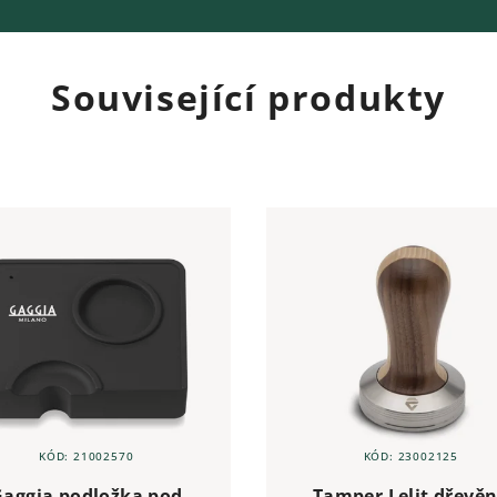
Související produkty
KÓD:
21002570
KÓD:
23002125
Gaggia podložka pod
Tamper Lelit dřevě