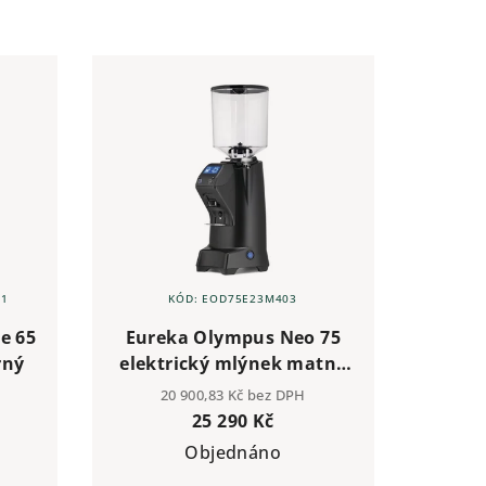
01
KÓD:
EOD75E23M403
e 65
Eureka Olympus Neo 75
rný
elektrický mlýnek matně
černý
20 900,83 Kč bez DPH
25 290 Kč
Objednáno