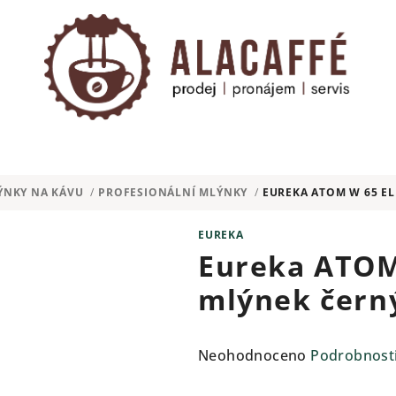
ÝNKY NA KÁVU
/
PROFESIONÁLNÍ MLÝNKY
/
EUREKA ATOM W 65 E
EUREKA
Eureka ATOM
mlýnek čern
Průměrné
Neohodnoceno
Podrobnost
hodnocení