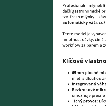
Profesionální mlýnek
E
další gastronomické pr
tzv. fresh mlýnky – káv
automaticky váží
, co
Tento model je vybave
hmotnost dávky, čímž 
workflow za barem a zv
Klíčové vlastno
65mm ploché mlec
mletí s dlouhou ži
integrovaná váh
Bezkrokové mikr
umožňuje přesné a
Tichý provoz
:
Dík