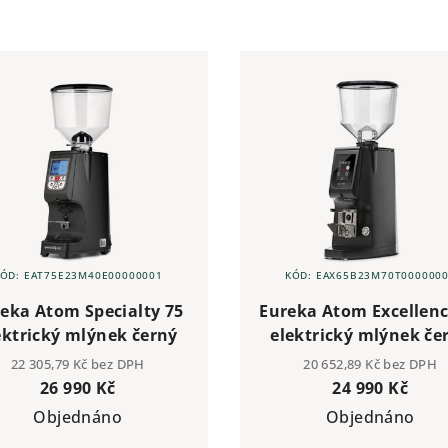
KÓD:
EAT75E23M40E00000001
KÓD:
EAX65B23M70T000000
eka Atom Specialty 75
Eureka Atom Excellenc
ektrický mlýnek černý
elektrický mlýnek če
22 305,79 Kč bez DPH
20 652,89 Kč bez DPH
26 990 Kč
24 990 Kč
Objednáno
Objednáno