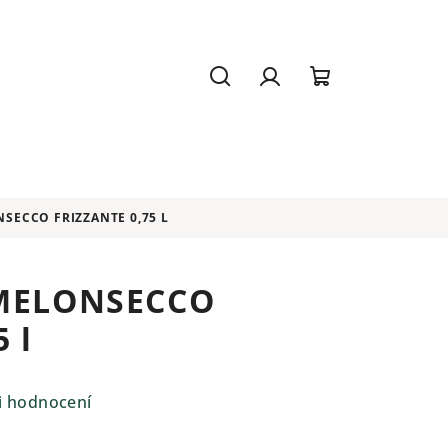
Hledat
Přihlášení
Nákupní
košík
SECCO FRIZZANTE 0,75 L
 MELONSECCO
5 l
i hodnocení