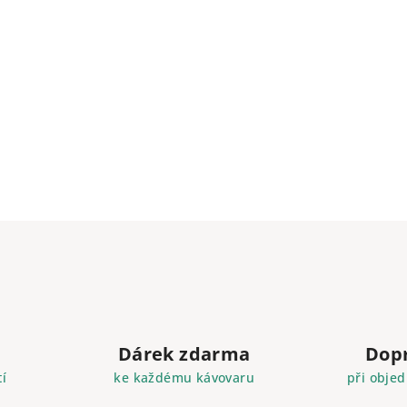
Dárek zdarma
Dop
í
ke každému kávovaru
při objed