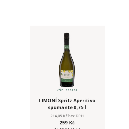
KÓD:
996261
LIMONÍ Spritz Aperitivo
spumante 0,75 l
214,05 Kč bez DPH
259 Kč