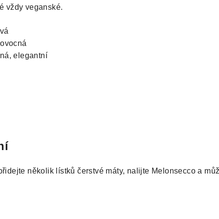
ké vždy veganské.
vá
 ovocná
á, elegantní
ní
přidejte několik lístků čerstvé máty, nalijte Melonsecco a mů