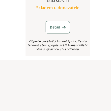
Měrná
34,53 Kč / 0.1 l
cena:
Skladem u dodavatele
Detail
Objevte osvěžující Limonì Spritz. Tento
lahodný střik spojuje svěží šumění bílého
vína s výraznou chutí citronu.