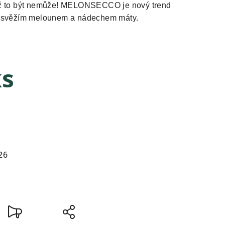
už to být nemůže! MELONSECCO je nový trend
o se svěžím melounem a nádechem máty.
ks
26