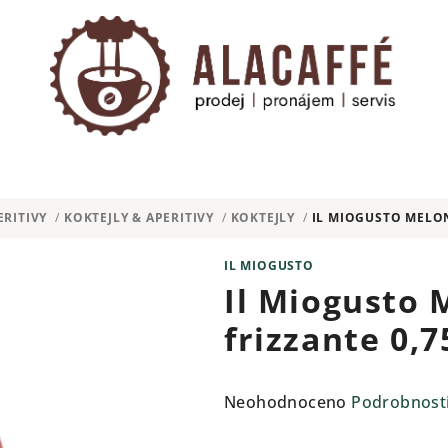
ERITIVY
/
KOKTEJLY & APERITIVY
/
KOKTEJLY
/
IL MIOGUSTO MELON
IL MIOGUSTO
Il Miogusto
frizzante 0,7
Průměrné
Neohodnoceno
Podrobnost
hodnocení