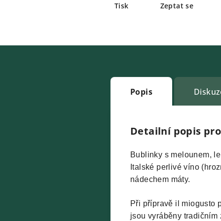
Tisk
Zeptat se
Popis
Diskuz
Detailní popis pr
Bublinky s melounem, le
Italské perlivé víno (hr
nádechem máty.
Při přípravě il miogusto 
jsou vyráběny tradičním 