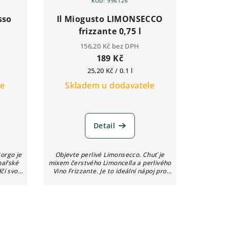
KÓD:
996126
sso
Il Miogusto LIMONSECCO
frizzante 0,75 l
156,20 Kč bez DPH
189 Kč
Měrná
25,20 Kč / 0.1 l
cena:
le
Skladem u dodavatele
Detail
orgo je
Objevte perlivé Limonsecco. Chuť je
inařské
mixem čerstvého Limoncella a perlivého
čí svou
Vino Frizzante. Je to ideální nápoj pro
herně
teplé dny a vlahé noci. Limonsecco bylo
dokonce zvoleno letním...