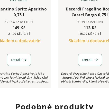
KÓD:
862027
KÓD:
996117
zantino Spritz Aperitivo
Decordi Fragolino Ro
0,75 l
Castel Borgo 0,75 l
123,14 Kč bez DPH
93,39 Kč bez DPH
149 Kč
113 Kč
Měrná
Měrná
21,29 Kč / 0.1 l
15,07 Kč / 0.1 l
cena:
cena:
kladem u dodavatele
Skladem u dodavate
Detail
Detail
zantino Spritz Aperitivo je jako
Decordi Fragolino Rosso Castel B
né pro letní horké dny. Máte rádi
kultovní perlivé víno z italské v
 Spritz? Vyzkoušejte tento nápoj
oblasti Lombardie, které přesvěd
 je již namícháno a připraveno k...
svěží, nekomplikovanou a nád
ovocnou osobností.
Podobné produkty