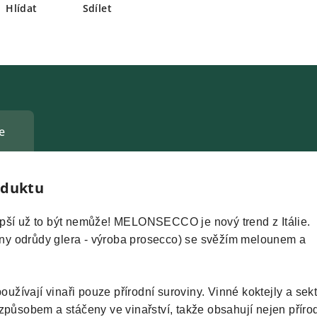
Hlídat
Sdílet
e
oduktu
pší už to být nemůže! MELONSECCO je nový trend z Itálie.
ozny odrůdy glera - výroba prosecco) se svěžím melounem a
používají vinaři pouze přírodní suroviny. Vinné koktejly a sek
způsobem a stáčeny ve vinařství, takže obsahují nejen příro