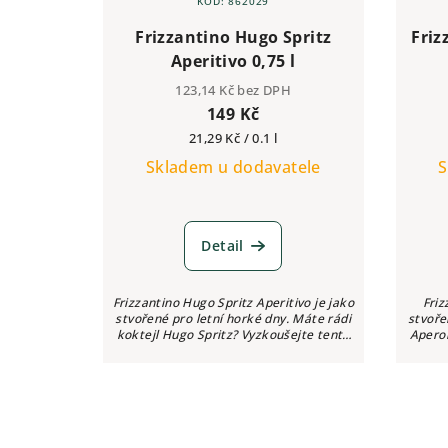
KÓD:
862029
Frizzantino Hugo Spritz
Friz
Aperitivo 0,75 l
123,14 Kč bez DPH
149 Kč
Měrná
21,29 Kč / 0.1 l
cena:
Skladem u dodavatele
S
Detail
Frizzantino Hugo Spritz Aperitivo je jako
Friz
stvořené pro letní horké dny. Máte rádi
stvoře
koktejl Hugo Spritz? Vyzkoušejte tento
Aperol
nápoj 3v1. Vše je již namícháno a...
3v1. Vše