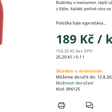
produktu
Bublinky s melounem, lepší 
je
z Itálie. Italské perlivé vín
0,0
z
Položka byla vyprodána…
5
hvězdiček.
189 Kč
/ 
156,20 Kč bez DPH
Měrná
25,20 Kč / 0.1 l
cena:
Skladem u dodavatele
Můžeme doručit do:
12.8.20
Možnosti doručení
Kód:
996125