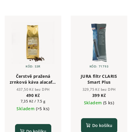
KÓD:
S3R
KÓD:
71793
Čerstvě pražená
JURA filtr CLARIS
zrnková káva alacaffé
Smart Plus
GOLD 500g | Česká
437,50 Kč bez DPH
329,75 Kč bez DPH
pražírna
490 Kč
399 Kč
Měrná
7,35 Kč / 7.5 g
Skladem
(5 ks)
cena:
Skladem
(>5 ks)
Do košíku
Do košíku