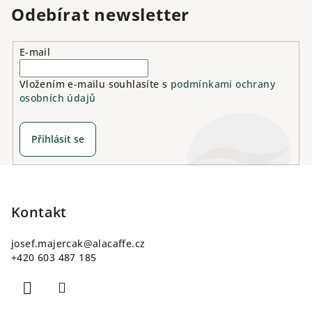
Odebírat newsletter
E-mail
Vložením e-mailu souhlasíte s
podmínkami ochrany
osobních údajů
Přihlásit se
Z
á
p
Kontakt
a
josef.majercak
@
alacaffe.cz
t
+420 603 487 185
í