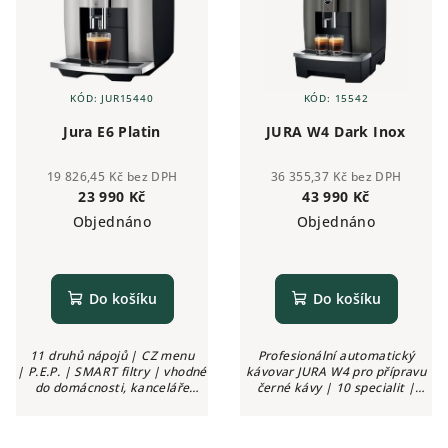
KÓD:
JUR15440
KÓD:
15542
Jura E6 Platin
JURA W4 Dark Inox
19 826,45 Kč bez DPH
36 355,37 Kč bez DPH
23 990 Kč
43 990 Kč
Objednáno
Objednáno
Do košíku
Do košíku
11 druhů nápojů | CZ menu
Profesionální automatický
| P.E.P. | SMART filtry | vhodné
kávovar JURA W4 pro přípravu
do domácnosti, kanceláře
černé kávy | 10 specialit |
| mlýnek Professional Aroma
P.A.G.2 mlýnek | P.E.P.® | 3,5"
Grinder |...
barevný displej | CLARIS Pro
Smart+ | objem nádržky na