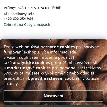
Průmyslová 159/1A, 674 01 Třebíč
Dle domlouvy tel.:
+420 602 254 984
Zobrazit na Google mapách
Kam pro kávu?
Tento web používá
nezbytné cookies
pro správné
fungování e‑shopu. Více informací
zde
.
Prodej čerstvě pražené kávy GOLDEN Coffee
S vaším souhlasem můžeme používat
také
analytické cookies
pro měření návštěvnosti
Přerovského 151/5, 674 01 Třebíč
a
marketingové cookies
pro personalizaci reklamy.
Po - Pá: 8:00-12:00 12:30-17.30
Svou volbu můžete kdykoli změnit nebo odvolat
So: 8:30-11.30
přes odkaz
„Upravit nastavení cookies“
v patičce
Ne: Zavřeno
stránky.
Zobrazit na Google mapách
Nastavení
Copyright 2026
alacaffé
. Všechna práva vyhrazena.
Upravit nastavení cookies