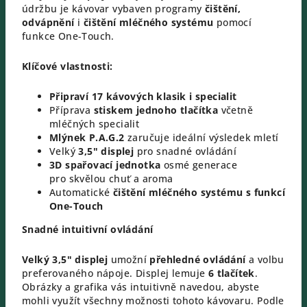
údržbu je kávovar vybaven programy
čištění,
odvápnění
i
čištění mléčného systému
pomocí
funkce One-Touch.
Klíčové vlastnosti:
Připraví 17 kávových klasik i specialit
Příprava
stiskem jednoho tlačítka
včetně
mléčných specialit
Mlýnek P.A.G.2
zaručuje ideální výsledek mletí
Velký
3,5" displej
pro snadné ovládání
3D spařovací jednotka
osmé generace
pro skvělou chuť a aroma
Automatické
čištění mléčného systému s funkcí
One-Touch
Snadné intuitivní ovládání
Velký 3,5" displej
umožní
přehledné ovládání
a volbu
preferovaného nápoje. Displej lemuje
6 tlačítek
.
Obrázky a grafika vás intuitivně navedou, abyste
mohli využít všechny možnosti tohoto kávovaru. Podle