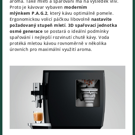
aroma. Také mletí a spařování má na výsledek vliv.
Proto je kávovar vybaven
moderním
mlýnkem P.A.G.2
, který kávu optimálně pomele.
Ergonomickou volicí páčkou libovolně
nastavíte
požadovaný stupeň mletí
.
3D spařovací jednotka
osmé generace
se postará o ideální podmínky
spařování i nejlepší rozvinutí chutě kávy. Voda
protéká mletou kávou rovnoměrně v několika
úrovních pro maximální využití aroma.