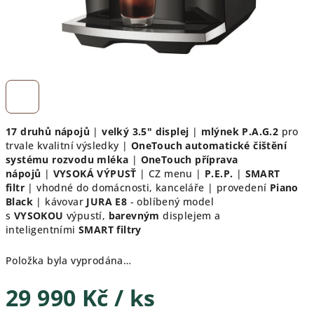
17 druhů nápojů
|
velký 3.5" displej
|
mlýnek P.A.G.2
pro
trvale kvalitní výsledky |
OneTouch automatické čištění
systému rozvodu mléka
|
OneTouch příprava
nápojů
|
VYSOKÁ VÝPUSŤ
| CZ menu |
P.E.P.
|
SMART
filtr
| vhodné do domácnosti, kanceláře
| provedení
Piano
Black
| kávovar
JURA E8
- oblíbený model
s
VYSOKOU
výpustí,
barevným
displejem a
inteligentními
SMART filtry
Položka byla vyprodána…
29 990 Kč
/ ks