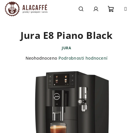
Přejít
na
obsah
Nákupn
Hledat
Přihlášení
Jura E8 Piano Black
košík
JURA
Průměrné
Neohodnoceno
Podrobnosti hodnocení
hodnocení
produktu
je
0,0
z
5
hvězdiček.