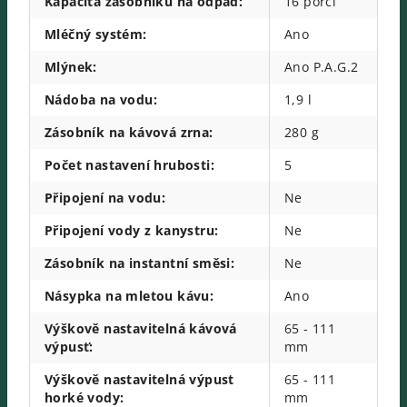
Kapacita zásobníku na odpad
:
16 porcí
Mléčný systém
:
Ano
Mlýnek
:
Ano P.A.G.2
Nádoba na vodu
:
1,9 l
Zásobník na kávová zrna
:
280 g
Počet nastavení hrubosti
:
5
Připojení na vodu
:
Ne
Připojení vody z kanystru
:
Ne
Zásobník na instantní směsi
:
Ne
Násypka na mletou kávu
:
Ano
Výškově nastavitelná kávová
65 - 111
výpusť
:
mm
Výškově nastavitelná výpust
65 - 111
horké vody
:
mm