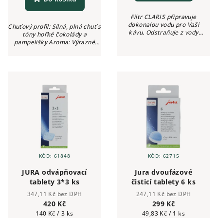
Filtr CLARIS připravuje
dokonalou vodu pro Vaši
Chuťový profil: Silná, plná chuť s
kávu. Odstraňuje z vody
tóny hořké čokolády a
nežádoucí látky, chrání kávovar
pampelišky Aroma: Výrazné
před vodním kamenem, filtruje
kávové Intenzita: ●●●●● (5/5)
vždy jen potřebné množství
Kyselost: Nízká
vody. Komunikuje...
KÓD:
61848
KÓD:
62715
JURA odvápňovací
Jura dvoufázové
tablety 3*3 ks
čisticí tablety 6 ks
347,11 Kč bez DPH
247,11 Kč bez DPH
420 Kč
299 Kč
Měrná
Měrná
140 Kč / 3 ks
49,83 Kč / 1 ks