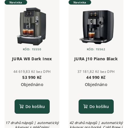
vodu 3...
Novinka
Novinka
KÓD:
15550
KÓD:
15562
JURA W8 Dark Inox
JURA J10 Piano Black
44 619,83 Kč bez DPH
37 181,82 Kč bez DPH
53 990 Kč
44 990 Kč
Objednáno
Objednáno
Do košíku
Do košíku
17 druhů nápojů | automatický
42 druhů nápojů | automatický
kávovar s mléčnými
kávovar pro horké, Cold Brew i