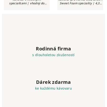
specialitami | vhodný do
Sweet Foam speciality | 4,3"
kanceláří a provozoven | 3,5"
dotykový displej | Coffee Eye |
barevný displej s tlačítky |
mlýnek P.A.G.2+ | P.E.P.® |
Coffee Eye | P.E.P.® | One-
One-Touch čištění mléčného...
Touch Lungo |...
Rodinná firma
s dlouholetou zkušeností
Dárek zdarma
ke každému kávovaru