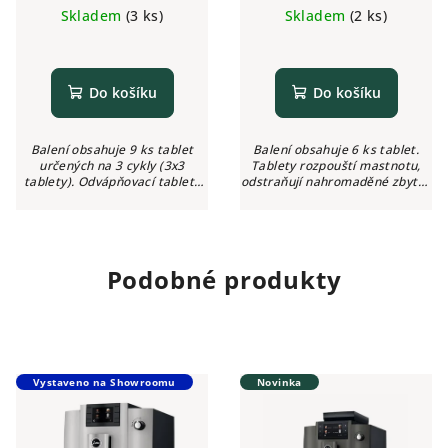
cena:
cena:
Skladem
(3 ks)
Skladem
(2 ks)
Do košíku
Do košíku
Balení obsahuje 9 ks tablet
Balení obsahuje 6 ks tablet.
určených na 3 cykly (3x3
Tablety rozpouští mastnotu,
tablety). Odvápňovací tablety
odstraňují nahromaděné zbytky
odstraňují již usazený vodní
kávy a dlouhodobě chránívnitřní
kámen, čímž snižují spotřebu
části kávovaru. Garance čistoty
energie a dlouhodobě
a hygieny s certifikátem TÜV.
chráníkávovar...
Podobné produkty
Vystaveno na Showroomu
Novinka