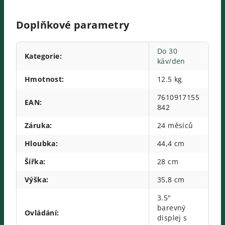
Doplňkové parametry
Do 30
Kategorie
:
káv/den
Hmotnost
:
12.5 kg
7610917155
EAN
:
842
Záruka
:
24 měsíců
Hloubka
:
44,4 cm
Šířka
:
28 cm
Výška
:
35,8 cm
3.5"
barevný
Ovládání
:
displej s