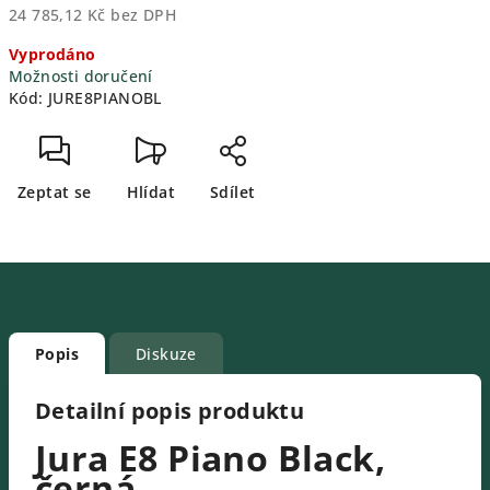
24 785,12 Kč bez DPH
Měrná
Vyprodáno
cena:
Možnosti doručení
Kód:
JURE8PIANOBL
Zeptat se
Hlídat
Sdílet
Popis
Diskuze
Detailní popis produktu
Jura E8 Piano Black,
černá