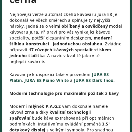
Nejnovější verze automatického kávovaru Jura E8 je
dokonalá ve všech směrech a splňuje ty nejvyšší
nároky. Jedná se o velmi
oblíbený a osvědčený
model
kávovaru Jura. Připraví pro vás vynikající kávové
speciality, potěší elegantním designem,
moderní
štíhlou konstrukcí
i
jednoduchou obsluhou
. Zvládne
připravit
17 různých kávových specialit stiskem
jednoho tlačítka
. A navíc v kvalitě jako v té
nejlepší kavárně.
Kávovar je k dispozici také v provedení
JURA E8
Platin
,
JURA E8 Piano White
a
JURA E8 Dark Inox
.
Moderní technologie pro maximální požitek z kávy
Moderní
mlýnek P.A.G.2
vám dokonale namele
kávová zrna a díky
kvalitní technologii
spařování
bude káva extrahovaná při optimálních
podmínkách. Intuitivnímu ovládání pomáhá
3,5"
dotykový displej
s velkými symboly. Pro snadnou