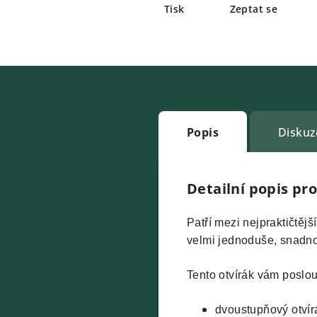
Tisk
Zeptat se
Popis
Diskuz
Detailní popis pr
Patří mezi nejpraktičtěj
velmi jednoduše, snadno 
Tento otvírák vám poslou
dvoustupňový otvír