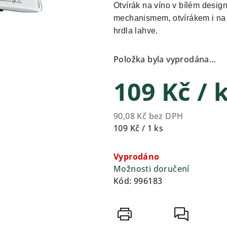
produktu
Otvírák na víno v bílém des
je
mechanismem, otvírákem i na p
0,0
hrdla lahve.
z
5
Položka byla vyprodána…
hvězdiček.
109 Kč
/ 
90,08 Kč bez DPH
Měrná
109 Kč / 1 ks
cena:
Vyprodáno
Možnosti doručení
Kód:
996183