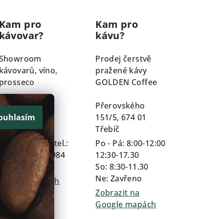
Kam pro
Kam pro
kávovar?
kávu?
Showroom
Prodej čerstvě
kávovarů, víno,
pražené kávy
prosseco
GOLDEN Coffee
Průmyslová
Přerovského
159/1A, 674 01
151/5, 674 01
ouhlasím
Třebíč
Třebíč
Dle domlouvy tel.:
Po - Pá: 8:00-12:00
+420 602 254 984
12:30-17.30
So: 8:30-11.30
Zobrazit na
Ne: Zavřeno
Google mapách
Zobrazit na
Google mapách