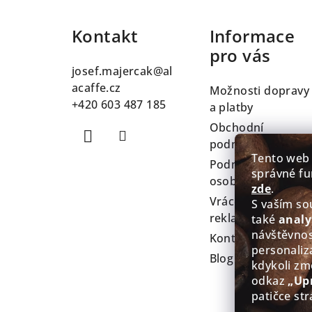
á
Kontakt
Informace
p
pro vás
a
josef.majercak
@
al
t
acaffe.cz
Možnosti dopravy
+420 603 487 185
a platby
í
Obchodní
podmínky
Tento web
Podmínky ochran
správné fu
osobních údajů
zde
.
Vrácení zboží a
S vaším s
reklamace
také
analy
návštěvnos
Kontakty
personaliz
Blog
kdykoli zm
odkaz
„Up
patičce str