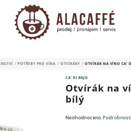
ENSTVÍ
/
POTŘEBY PRO VÍNA
/
OTVÍRÁKY
/
OTVÍRÁK NA VÍNO CA' DI
CA' DI RAJO
Otvírák na ví
bílý
Průměrné
Neohodnoceno
Podrobnost
hodnocení