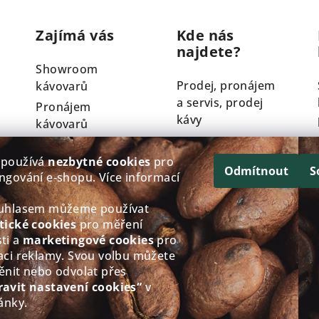
Zajímá vás
Kde nás
najdete?
Showroom
Prodej, pronájem
kávovarů
a servis, prodej
Pronájem
kávy
kávovarů
Servis kávovarů
Křížkovského
 používá
nezbytné cookies
pro
Technologie
y
793/61, Třebíč
Odmítnout
S
ngování e‑shopu. Více informací
Nivona
Po - Čt: 8:00-12.00
Velkoobchod
13.00-17.00
ouhlasem můžeme používat
Věrnostní
tické cookies
pro měření
Pá: 8:00-12.00
ti a
marketingové cookies
pro
program
13.00-16.00
aci reklamy. Svou volbu můžete
So - Ne: Zavřeno
ěnit nebo odvolat přes
Zobrazit na
ravit nastavení cookies“
v
Google mapách
ánky.