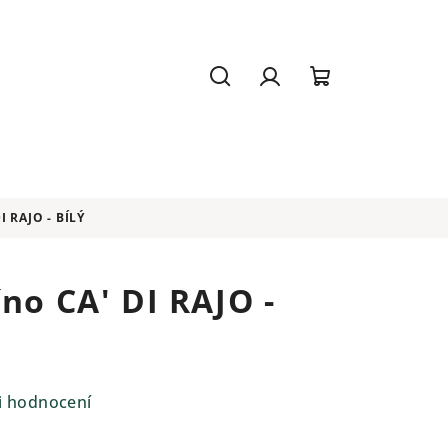
Hledat
Přihlášení
Nákupní
košík
 RAJO - BÍLÝ
no CA' DI RAJO -
i hodnocení