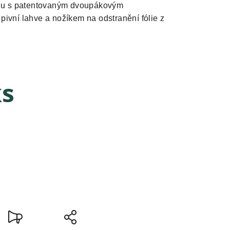
ignu s patentovaným dvoupákovým
ivní lahve a nožíkem na odstranění fólie z
ks