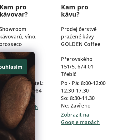
Kam pro
Kam pro
kávovar?
kávu?
Showroom
Prodej čerstvě
kávovarů, víno,
pražené kávy
prosseco
GOLDEN Coffee
Průmyslová
Přerovského
159/1A, 674 01
151/5, 674 01
ouhlasím
Třebíč
Třebíč
Dle domlouvy tel.:
Po - Pá: 8:00-12:00
+420 602 254 984
12:30-17.30
So: 8:30-11.30
Zobrazit na
Ne: Zavřeno
Google mapách
Zobrazit na
Google mapách