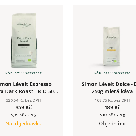
KÓD:
8711138337037
KÓD:
8711138333176
imon Lévelt Espresso
Simon Lévelt Dolce - 
ra Dark Roast - BIO 500
250g mletá káva
g zrnková káva
320,54 Kč bez DPH
168,75 Kč bez DPH
359 Kč
189 Kč
Měrná
Měrná
5,39 Kč / 7.5 g
5,67 Kč / 7.5 g
cena:
cena:
Na objednávku
Objednáno