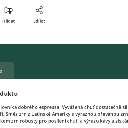
Hlídat
Sdílet
e
oduktu
ilovníka dobrého espressa. Vyvážená chuť dostatečně sil
íři. Směs zrn z Latinské Ameriky s výraznou převahou zr
kem zrn robusty pro posílení chuti a výrazu kávy a získá