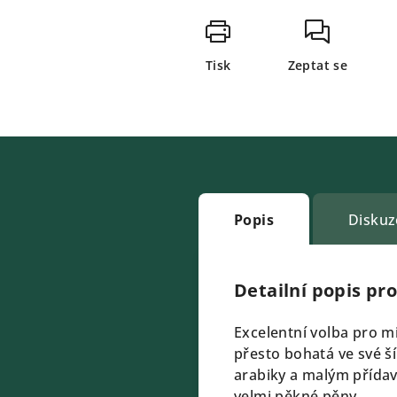
Tisk
Zeptat se
Popis
Diskuz
Detailní popis pr
Excelentní volba pro m
přesto bohatá ve své š
arabiky a malým přídav
velmi pěkné pěny.