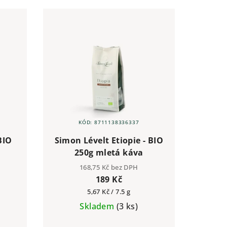
KÓD:
8711138336337
BIO
Simon Lévelt Etiopie - BIO
250g mletá káva
168,75 Kč bez DPH
189 Kč
Měrná
5,67 Kč / 7.5 g
cena:
Skladem
(3 ks)