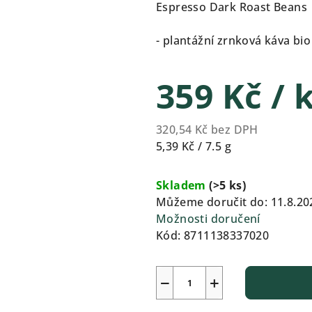
produktu
Espresso Dark Roast Beans
je
0,0
- plantážní zrnková káva bi
z
5
359 Kč
/ 
hvězdiček.
320,54 Kč bez DPH
Měrná
5,39 Kč / 7.5 g
cena:
Skladem
(>5 ks)
Můžeme doručit do:
11.8.20
Možnosti doručení
Kód:
8711138337020
−
+