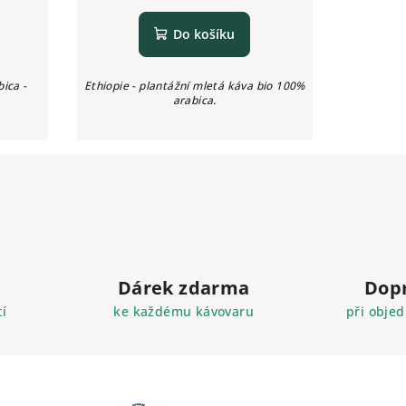
Do košíku
ica -
Ethiopie - plantážní mletá káva bio 100%
arabica.
Dárek zdarma
Dop
í
ke každému kávovaru
při objed