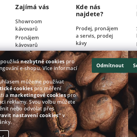
Zajímá vás
Kde nás
najdete?
Showroom
Prodej, pronájem
kávovarů
a servis, prodej
Pronájem
kávy
kávovarů
Servis kávovarů
Křížkovského
 používá
nezbytné cookies
pro
Technologie
y
793/61, Třebíč
Odmítnout
S
ngování e‑shopu. Více informací
Nivona
Po - Čt: 8:00-12.00
Velkoobchod
13.00-17.00
ouhlasem můžeme používat
Věrnostní
tické cookies
pro měření
Pá: 8:00-12.00
ti a
marketingové cookies
pro
program
13.00-16.00
aci reklamy. Svou volbu můžete
So - Ne: Zavřeno
ěnit nebo odvolat přes
Zobrazit na
ravit nastavení cookies“
v
Google mapách
ánky.