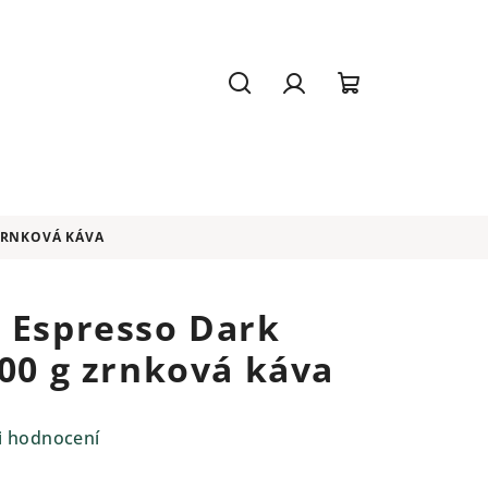
Hledat
Přihlášení
Nákupní
košík
 ZRNKOVÁ KÁVA
 Espresso Dark
500 g zrnková káva
i hodnocení