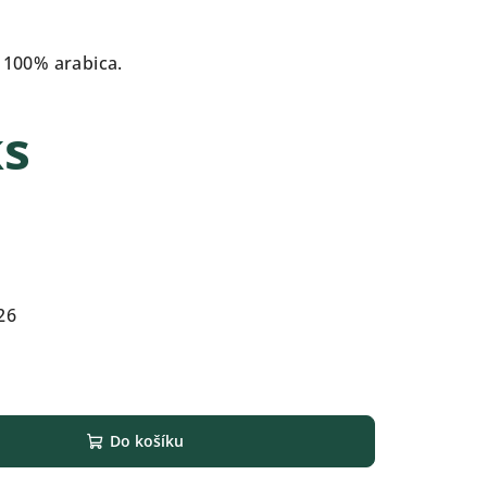
o 100% arabica.
ks
26
Do košíku