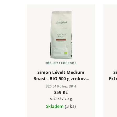
KÓD:
8711138337013
Simon Lévelt Medium
S
Roast - BIO 500 g zrnková
Ext
káva
320,54 Kč bez DPH
359 Kč
Měrná
5,39 Kč / 7.5 g
cena:
Skladem
(3 ks)