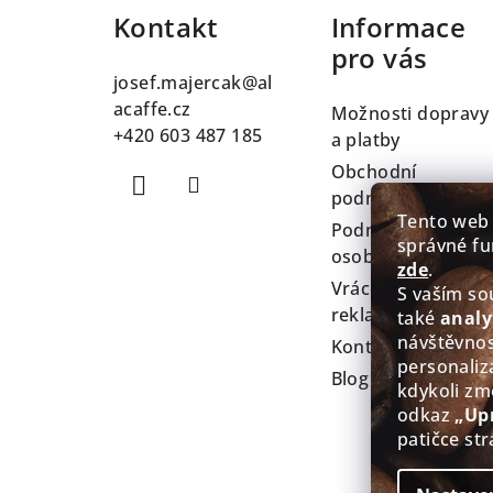
Kontakt
Informace
p
pro vás
a
josef.majercak
@
al
t
acaffe.cz
Možnosti dopravy
+420 603 487 185
a platby
í
Obchodní
podmínky
Tento web
Podmínky ochran
správné fu
osobních údajů
zde
.
Vrácení zboží a
S vaším s
reklamace
také
analy
návštěvnos
Kontakty
personaliz
Blog
kdykoli zm
odkaz
„Up
patičce str