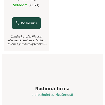
cena:
Skladem
(>5 ks)
Do košíku
Chuťový profil: Hladká,
intenzivní chuť se středním
tělem a jemnou kyselinkou
Aroma: Kakao, lískové oříšky,
pečivo, kořenitý nádech
Intenzita: ●●●○○ (3/5) Kyselost:
Jemná...
Rodinná firma
s dlouholetou zkušeností