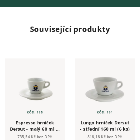
Související produkty
KÓD:
185
KÓD:
191
Espresso hrníček
Lungo hrníček Dersut
Dersut - malý 60 ml (6
- střední 160 ml (6 ks)
ks)
735,54 Kč bez DPH
818,18 Kč bez DPH