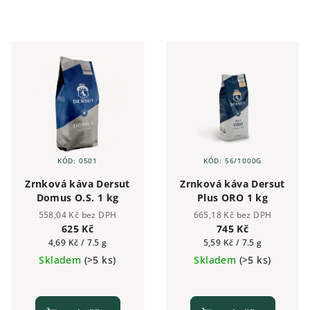
KÓD:
0501
KÓD:
56/1000G
Zrnková káva Dersut
Zrnková káva Dersut
Domus O.S. 1 kg
Plus ORO 1 kg
558,04 Kč bez DPH
665,18 Kč bez DPH
625 Kč
745 Kč
Měrná
Měrná
4,69 Kč / 7.5 g
5,59 Kč / 7.5 g
cena:
cena:
Skladem
(>5 ks)
Skladem
(>5 ks)