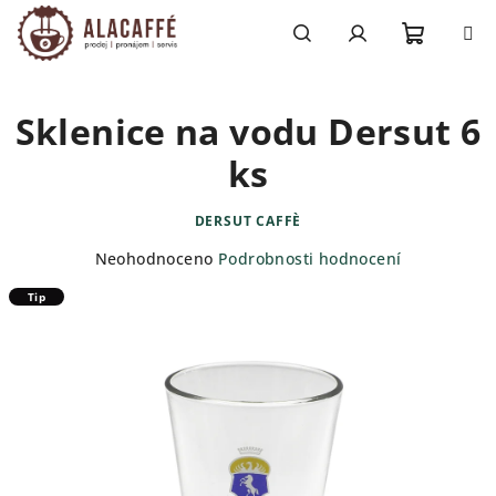
Přejít
na
obsah
Nákupn
Hledat
Přihlášení
Sklenice na vodu Dersut 6
košík
ks
DERSUT CAFFÈ
Průměrné
Neohodnoceno
Podrobnosti hodnocení
hodnocení
Tip
produktu
je
0,0
z
5
hvězdiček.