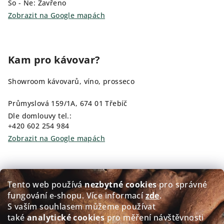
So - Ne: Zavřeno
Zobrazit na Google mapách
Kam pro kávovar?
Showroom kávovarů, víno, prosseco
Průmyslová 159/1A, 674 01 Třebíč
Dle domlouvy tel.:
+420 602 254 984
Zobrazit na Google mapách
Kam pro kávu?
Tento web používá
nezbytné cookies
pro správné
fungování e‑shopu. Více informací
zde
.
Prodej čerstvě pražené kávy GOLDEN Coffee
S vaším souhlasem můžeme používat
také
analytické cookies
pro měření návštěvnosti