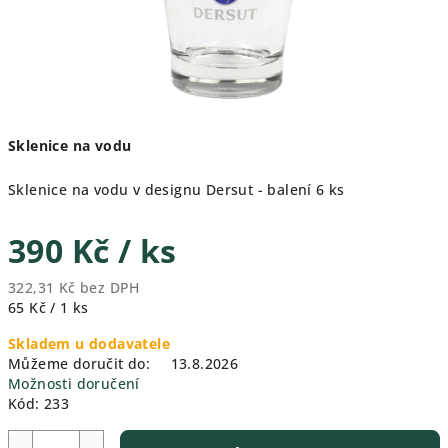
Sklenice na vodu
Sklenice na vodu v designu Dersut - balení 6 ks
390 Kč
/ ks
322,31 Kč bez DPH
Měrná
65 Kč / 1 ks
cena:
Skladem u dodavatele
Můžeme doručit do:
13.8.2026
Možnosti doručení
Kód:
233