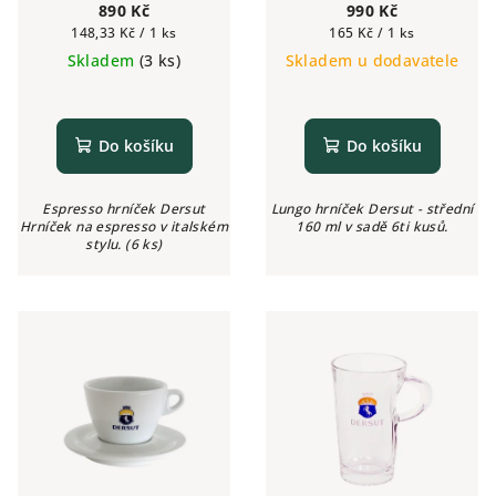
890 Kč
990 Kč
Měrná
Měrná
148,33 Kč / 1 ks
165 Kč / 1 ks
cena:
cena:
Skladem
(3 ks)
Skladem u dodavatele
Do košíku
Do košíku
Espresso hrníček Dersut
Lungo hrníček Dersut - střední
Hrníček na espresso v italském
160 ml v sadě 6ti kusů.
stylu. (6 ks)