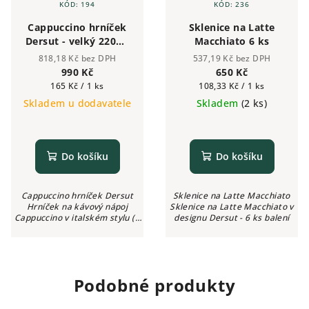
KÓD:
194
KÓD:
236
Cappuccino hrníček
Sklenice na Latte
Dersut - velký 220ml
Macchiato 6 ks
(6 ks)
818,18 Kč bez DPH
537,19 Kč bez DPH
990 Kč
650 Kč
Měrná
Měrná
165 Kč / 1 ks
108,33 Kč / 1 ks
cena:
cena:
Skladem u dodavatele
Skladem
(2 ks)
Do košíku
Do košíku
Cappuccino hrníček Dersut
Sklenice na Latte Macchiato
Hrníček na kávový nápoj
Sklenice na Latte Macchiato v
Cappuccino v italském stylu (6
designu Dersut - 6 ks balení
ks)
Podobné produkty