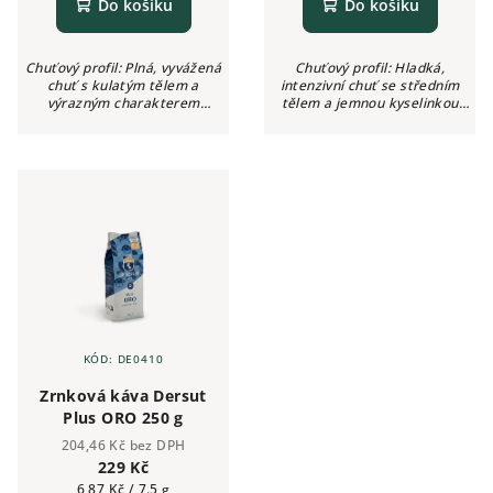
Do košíku
Do košíku
Chuťový profil: Plná, vyvážená
Chuťový profil: Hladká,
chuť s kulatým tělem a
intenzivní chuť se středním
výrazným charakterem
tělem a jemnou kyselinkou
typickým pro italské espresso
Aroma: Kakao, lískové oříšky,
Aroma: Pečené cukroví, sušené
pečivo, kořenitý nádech
ovoce Intenzita: ●●●●○ (4/5)
Intenzita: ●●●○○ (3/5) Kyselost:
Kyselost:...
Jemná...
KÓD:
DE0410
Zrnková káva Dersut
Plus ORO 250 g
204,46 Kč bez DPH
229 Kč
Měrná
6,87 Kč / 7.5 g