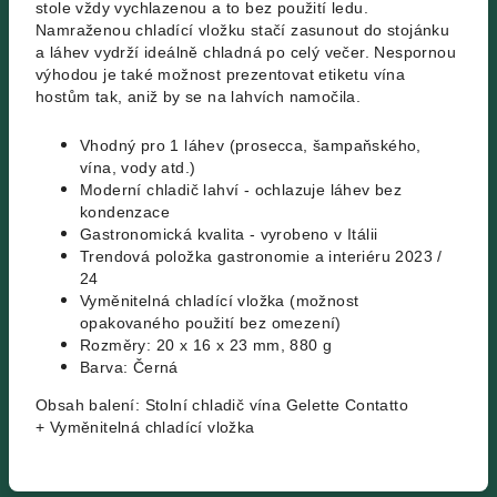
stole vždy vychlazenou a to bez použití ledu.
Namraženou chladící vložku stačí zasunout do stojánku
a láhev vydrží ideálně chladná po celý večer. Nespornou
výhodou je také možnost prezentovat etiketu vína
hostům tak, aniž by se na lahvích namočila.
Vhodný pro 1 láhev (prosecca, šampaňského,
vína, vody atd.)
Moderní chladič lahví - ochlazuje láhev bez
kondenzace
Gastronomická kvalita - vyrobeno v Itálii
Trendová položka gastronomie a interiéru 2023 /
24
Vyměnitelná chladící vložka (možnost
opakovaného použití bez omezení)
Rozměry: 20 x 16 x 23 mm, 880 g
Barva: Černá
Obsah balení: Stolní chladič vína Gelette Contatto
+ Vyměnitelná chladící vložka