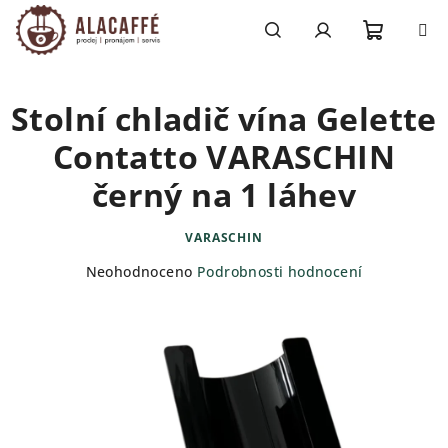
Přejít
na
obsah
Nákupn
Hledat
Přihlášení
Stolní chladič vína Gelette
košík
Contatto VARASCHIN
černý na 1 láhev
VARASCHIN
Průměrné
Neohodnoceno
Podrobnosti hodnocení
hodnocení
produktu
je
0,0
z
5
hvězdiček.