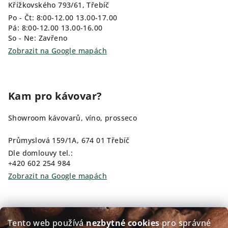
Křížkovského 793/61, Třebíč
Po - Čt: 8:00-12.00 13.00-17.00
Pá: 8:00-12.00 13.00-16.00
So - Ne: Zavřeno
Zobrazit na Google mapách
Kam pro kávovar?
Showroom kávovarů, víno, prosseco
Průmyslová 159/1A, 674 01 Třebíč
Dle domlouvy tel.:
+420 602 254 984
Zobrazit na Google mapách
Kam pro kávu?
Tento web používá
nezbytné cookies
pro správné