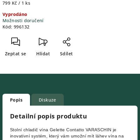
Měrná
799 Kč / 1 ks
cena:
Vyprodáno
Možnosti doručení
Kód:
996132
Zeptat se
Hlídat
Sdílet
Popis
Diskuze
Detailní popis produktu
Stolní chladič vína Gelette Contatto VARASCHIN je
inovativní systém, který vám umožní mít láhev vína na