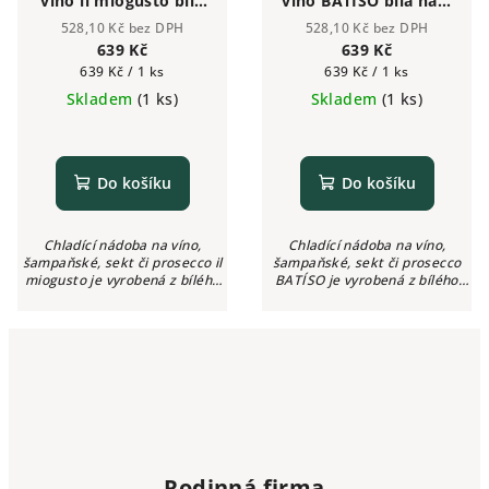
víno il miogusto bílá
víno BATÍSO bílá na 5
na 5 láhví
láhví
528,10 Kč bez DPH
528,10 Kč bez DPH
639 Kč
639 Kč
Měrná
Měrná
639 Kč / 1 ks
639 Kč / 1 ks
cena:
cena:
Skladem
(1 ks)
Skladem
(1 ks)
Do košíku
Do košíku
Chladící nádoba na víno,
Chladící nádoba na víno,
šampaňské, sekt či prosecco il
šampaňské, sekt či prosecco
miogusto je vyrobená z bílého
BATÍSO je vyrobená z bílého
akrylového plastu. Chladící
akrylového plastu. Chladící
kyblík na víno je velice odolný
kyblík na víno je velice odolný
proti nárazům a teplotním
proti nárazům a teplotním
změnám.
změnám.
Rodinná firma