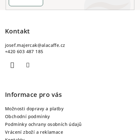
Z
á
p
Kontakt
a
josef.majercak
@
alacaffe.cz
t
+420 603 487 185
í
Informace pro vás
Možnosti dopravy a platby
Obchodní podmínky
Podmínky ochrany osobních údajů
Vrácení zboží a reklamace
Kontakty