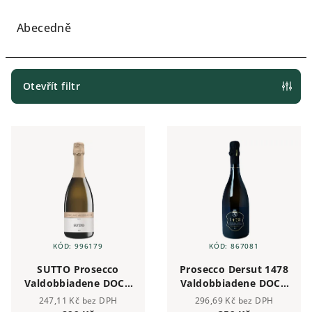
z
e
Abecedně
n
í
p
Otevřít filtr
r
V
o
ý
d
p
u
i
k
s
t
p
ů
r
KÓD:
996179
KÓD:
867081
o
SUTTO Prosecco
Prosecco Dersut 1478
d
Valdobbiadene DOCG
Valdobbiadene DOCG
u
Superiore Brut 0,75 l
Superiore Brut 0,75 l
247,11 Kč bez DPH
296,69 Kč bez DPH