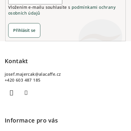
ý
p
Vložením e-mailu souhlasíte s
podmínkami ochrany
osobních údajů
i
s
u
Přihlásit se
Z
á
p
Kontakt
a
josef.majercak
@
alacaffe.cz
t
+420 603 487 185
í
Informace pro vás