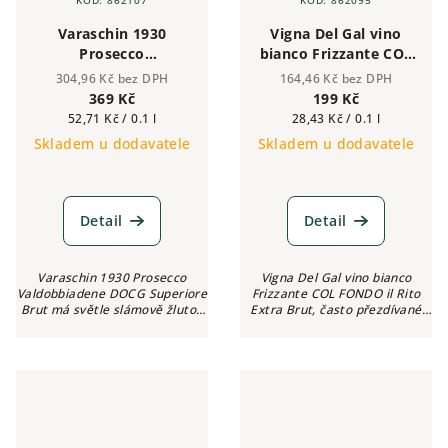
Varaschin 1930
Vigna Del Gal vino
Prosecco
bianco Frizzante COL
Valdobbiadene DOCG
FONDO il Rito Extra
304,96 Kč bez DPH
164,46 Kč bez DPH
Superiore Brut 0,75 l
Brut 0,75 l
369 Kč
199 Kč
Měrná
Měrná
52,71 Kč / 0.1 l
28,43 Kč / 0.1 l
cena:
cena:
Skladem u dodavatele
Skladem u dodavatele
Detail
Detail
Varaschin 1930 Prosecco
Vigna Del Gal vino bianco
Valdobbiadene DOCG Superiore
Frizzante COL FONDO il Rito
Brut má světle slámově žlutou
Extra Brut, často přezdívané
barvou, jemné a trvalé bublinky
jako FITNESS PROSECCO, díky
s hustou a krémovou pěnou.
svému velmi nízkému obsahu
Vůně je jemná a ovocná s tóny
cukru, má světle slámově...
bílé...