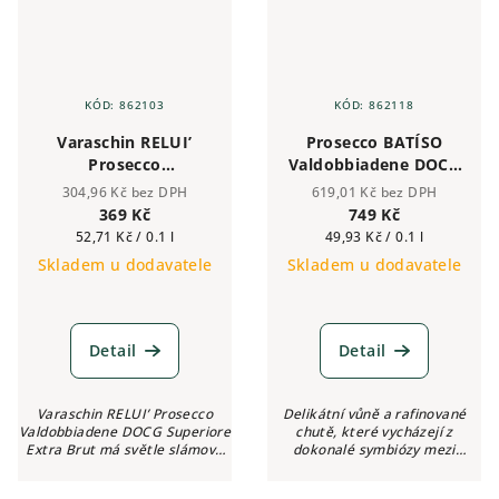
KÓD:
862103
KÓD:
862118
Varaschin RELUI’
Prosecco BATÍSO
Prosecco
Valdobbiadene DOCG
Valdobbiadene DOCG
Superiore Brut
304,96 Kč bez DPH
619,01 Kč bez DPH
Superiore Extra Brut
Magnum 1,5 l
369 Kč
749 Kč
0,75 l
Měrná
Měrná
52,71 Kč / 0.1 l
49,93 Kč / 0.1 l
cena:
cena:
Skladem u dodavatele
Skladem u dodavatele
Detail
Detail
Varaschin RELUI’ Prosecco
Delikátní vůně a rafinované
Valdobbiadene DOCG Superiore
chutě, které vycházejí z
Extra Brut má světle slámově
dokonalé symbiózy mezi
žlutou barvu, spoustu jemných
mírným mikroklimatem se
a perzistentních bublinek,
silným teplotním rozsahem a