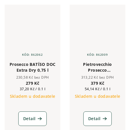
krémovou a hedvábnou
starobylou půdou bohatou na
pěnu. Vůně je...
vápenec a jíl,...
KÓD:
862062
KÓD:
862009
Prosecco BATÍSO DOC
Pietrovecchio
Extra Dry 0,75 l
Prosecco
Valdobbiadene DOCG
230,58 Kč bez DPH
313,22 Kč bez DPH
Extra Dry 0,75 l
279 Kč
379 Kč
Měrná
Měrná
37,20 Kč / 0.1 l
54,14 Kč / 0.1 l
cena:
cena:
Skladem u dodavatele
Skladem u dodavatele
Detail
Detail