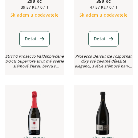
k
299 Kč
359 Kč
Měrná
Měrná
39,87 Kč / 0.1 l
47,87 Kč / 0.1 l
t
cena:
cena:
Skladem u dodavatele
Skladem u dodavatele
ů
Detail
Detail
SUTTO Prosecco Valdobbiadene
Prosecco Dersut lze rozpoznat
DOCG Superiore Brut má světle
díky své životně důležité
slámově žlutou barvu s
eleganci, světle slámové barvě,
krémovou pěnou a živou
mírné těžkosti a výjimečně
perzistencí. Ve vůni můžeme
ovocné a květinové vůni.
objevit jarní květinové tóny,
které...
KÓD:
862107
KÓD:
862095