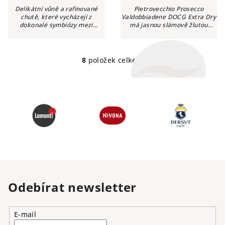
Delikátní vůně a rafinované
Pietrovecchio Prosecco
chutě, které vycházejí z
Valdobbiadene DOCG Extra Dry
dokonalé symbiózy mezi
má jasnou slámově žlutou
mírným mikroklimatem se
barvu se zelenkavými odlesky,
silným teplotním rozsahem a
jemná a perzistentní perláž.
starobylou půdou bohatou na
Ovocná vůně zelených jablek a
vápenec a jíl,...
bílých...
8
položek celkem
O
v
l
á
d
a
c
í
p
r
v
Odebírat newsletter
k
y
v
E-mail