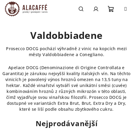
Přejít
na
obsah
Nákupn
Hledat
Přihlášení
Valdobbiadene
košík
Prosecco DOCG pochází výhradně z vinic na kopcích mezi
městy Valdobbiadene a Conegliano.
Apelace DOCG (Denominazione di Origine Controllata e
Garantita) je zárukou nejvyšší kvality italských vín. Na těchto
vinicích je povolený výnos hroznů omezen na 13,5 tuny na
hektar. Každé vinařství vytváří své unikátní směsi (cuvée)
kombinováním hroznů z různých mikrozón v této oblasti,
čímž vyjadřuje svou vinařskou filozofii. Prosecco DOCG je
dostupné ve variantách Extra Brut, Brut, Extra Dry a Dry,
které se liší podle obsahu zbytkového cukru.
Nejprodávanější