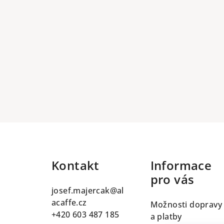
Z
á
Kontakt
Informace
p
pro vás
a
josef.majercak
@
al
t
acaffe.cz
Možnosti dopravy
+420 603 487 185
a platby