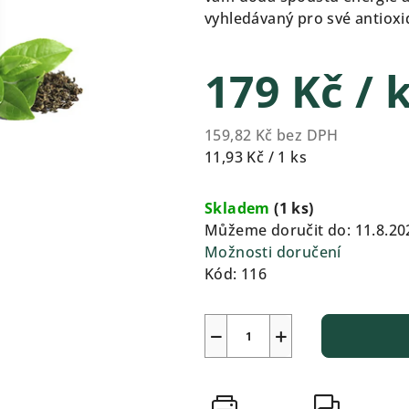
0,0
vyhledávaný pro své antioxi
z
5
179 Kč
/ 
hvězdiček.
159,82 Kč bez DPH
Měrná
11,93 Kč / 1 ks
cena:
Skladem
(1 ks)
Můžeme doručit do:
11.8.20
Možnosti doručení
Kód:
116
−
+