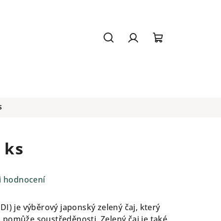
Hledat
Přihlášení
Nákupní
košík
S
 ks
i hodnocení
I) je výběrový japonský zelený čaj, který
pomůže soustředěnosti. Zelený čaj je také