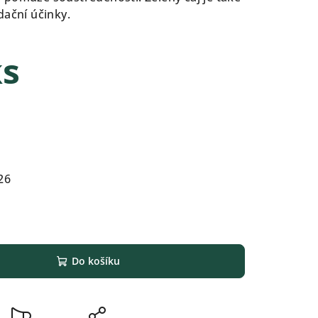
dační účinky.
ks
26
Do košíku