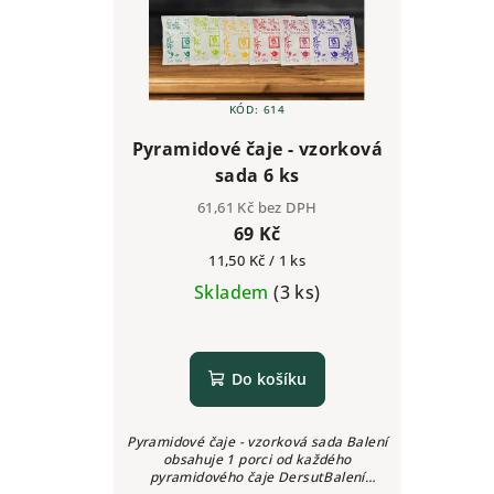
KÓD:
614
Pyramidové čaje - vzorková
sada 6 ks
61,61 Kč bez DPH
69 Kč
Měrná
11,50 Kč / 1 ks
cena:
Skladem
(3 ks)
Do košíku
Pyramidové čaje - vzorková sada Balení
obsahuje 1 porci od každého
pyramidového čaje DersutBalení