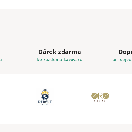
Dárek zdarma
Dop
í
ke každému kávovaru
při objed