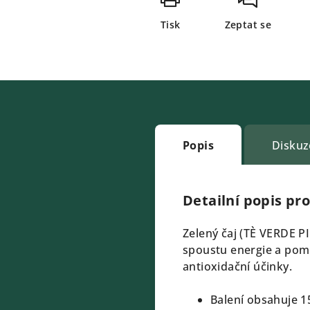
Tisk
Zeptat se
Popis
Diskuz
Detailní popis pr
Zelený čaj (TÈ VERDE P
spoustu energie a pomů
antioxidační účinky.
Balení obsahuje 1