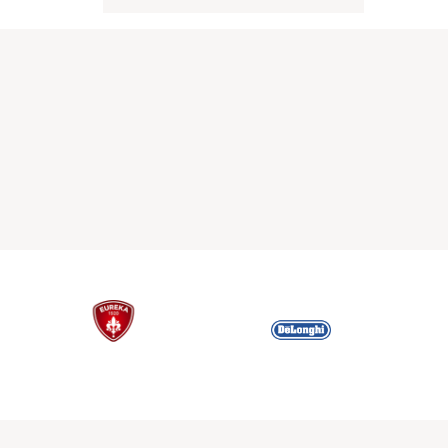
obsahuje 6 sáčků po 2g.