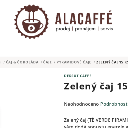
/
ČAJ & ČOKOLÁDA
/
ČAJE
/
PYRAMIDOVÉ ČAJE
/
ZELENÝ ČAJ 15 K
DOMŮ
DERSUT CAFFÈ
Zelený čaj 15
Průměrné
Neohodnoceno
Podrobnost
hodnocení
produktu
Zelený čaj (TÈ VERDE PIRAMID
je
vám dodá spoustu energie a 