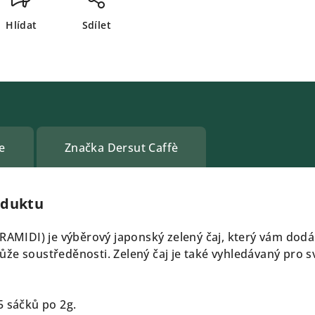
Hlídat
Sdílet
e
Značka
Dersut Caffè
oduktu
IRAMIDI) je výběrový japonský zelený čaj, který vám dodá
že soustředěnosti. Zelený čaj je také vyhledávaný pro s
5 sáčků po 2g.