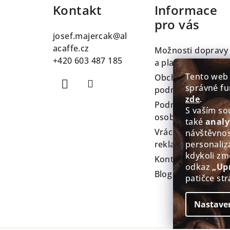
Kontakt
Informace
p
pro vás
a
josef.majercak
@
al
t
acaffe.cz
Možnosti dopravy
+420 603 487 185
a platby
í
Tento web
Obchodní
správné fu
podmínky
zde
.
Podmínky ochran
S vaším s
osobních údajů
také
analy
Vrácení zboží a
návštěvnos
reklamace
personaliz
kdykoli zm
Kontakty
odkaz
„Up
Blog
patičce str
Nastave