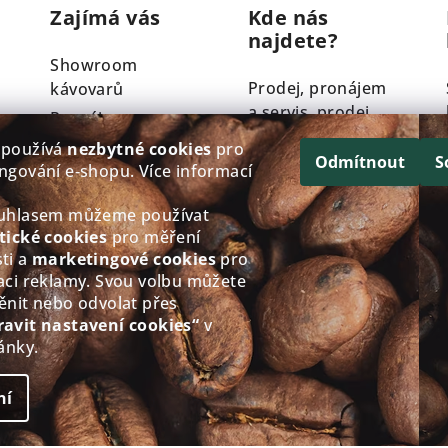
Zajímá vás
Kde nás
najdete?
Showroom
Prodej, pronájem
kávovarů
a servis, prodej
Pronájem
kávy
kávovarů
 používá
nezbytné cookies
pro
Odmítnout
S
Servis kávovarů
ngování e‑shopu. Více informací
Křížkovského
Technologie
y
793/61, Třebíč
ouhlasem můžeme používat
Nivona
Po - Čt: 8:00-12.00
tické cookies
pro měření
Velkoobchod
ti a
marketingové cookies
pro
13.00-17.00
aci reklamy. Svou volbu můžete
Věrnostní
Pá: 8:00-12.00
ěnit nebo odvolat přes
program
13.00-16.00
ravit nastavení cookies“
v
So - Ne: Zavřeno
ánky.
Zobrazit na
Google mapách
ní