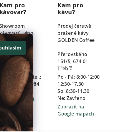
Kam pro
Kam pro
kávovar?
kávu?
Showroom
Prodej čerstvě
kávovarů, víno,
pražené kávy
prosseco
GOLDEN Coffee
ouhlasím
Průmyslová
Přerovského
159/1A, 674 01
151/5, 674 01
Třebíč
Třebíč
Dle domlouvy tel.:
Po - Pá: 8:00-12:00
+420 602 254 984
12:30-17.30
So: 8:30-11.30
Zobrazit na
Ne: Zavřeno
Google mapách
Zobrazit na
Google mapách