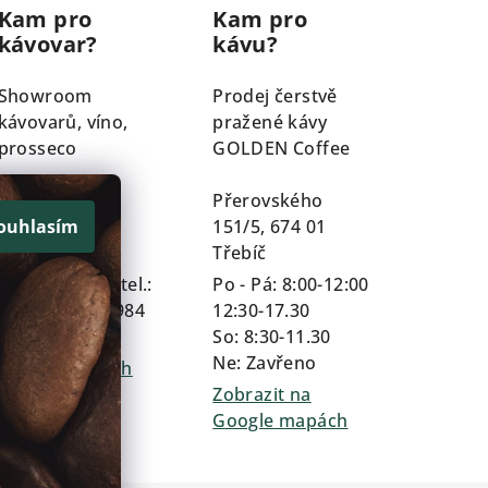
Kam pro
Kam pro
kávovar?
kávu?
Showroom
Prodej čerstvě
kávovarů, víno,
pražené kávy
prosseco
GOLDEN Coffee
Průmyslová
Přerovského
159/1A, 674 01
151/5, 674 01
ouhlasím
Třebíč
Třebíč
Dle domlouvy tel.:
Po - Pá: 8:00-12:00
+420 602 254 984
12:30-17.30
So: 8:30-11.30
Zobrazit na
Ne: Zavřeno
Google mapách
Zobrazit na
Google mapách