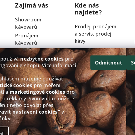
Zajímá vás
Kde nás
najdete?
Showroom
Prodej, pronájem
kávovarů
a servis, prodej
Pronájem
kávy
kávovarů
Servis kávovarů
Křížkovského
 používá
nezbytné cookies
pro
Technologie
y
793/61, Třebíč
Odmítnout
S
ngování e‑shopu. Více informací
Nivona
Po - Čt: 8:00-12.00
Velkoobchod
13.00-17.00
ouhlasem můžeme používat
Věrnostní
tické cookies
pro měření
Pá: 8:00-12.00
ti a
marketingové cookies
pro
program
13.00-16.00
aci reklamy. Svou volbu můžete
So - Ne: Zavřeno
ěnit nebo odvolat přes
Zobrazit na
ravit nastavení cookies“
v
Google mapách
ánky.
ní