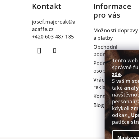
Kontakt
Informace
p
pro vás
a
josef.majercak
@
al
t
acaffe.cz
Možnosti dopravy
+420 603 487 185
a platby
í
Obchodní
podmínky
Tento web
Podmínky ochran
správné fu
osobních údajů
zde
.
Vrácení zboží a
S vaším s
reklamace
také
analy
návštěvnos
Kontakty
personaliz
Blog
kdykoli zm
odkaz
„Up
patičce str
Nastave