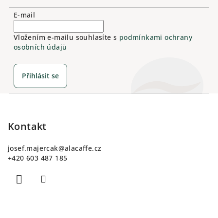
E-mail
Vložením e-mailu souhlasíte s
podmínkami ochrany
osobních údajů
Přihlásit se
Z
á
p
Kontakt
a
josef.majercak
@
alacaffe.cz
t
+420 603 487 185
í