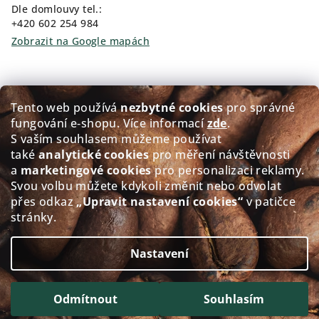
Dle domlouvy tel.:
+420 602 254 984
Zobrazit na Google mapách
Kam pro kávu?
Tento web používá
nezbytné cookies
pro správné
fungování e‑shopu. Více informací
zde
.
Prodej čerstvě pražené kávy GOLDEN Coffee
S vaším souhlasem můžeme používat
také
analytické cookies
pro měření návštěvnosti
Přerovského 151/5, 674 01 Třebíč
a
marketingové cookies
pro personalizaci reklamy.
Po - Pá: 8:00-12:00 12:30-17.30
Svou volbu můžete kdykoli změnit nebo odvolat
So: 8:30-11.30
přes odkaz
„Upravit nastavení cookies“
v patičce
Ne: Zavřeno
stránky.
Zobrazit na Google mapách
Nastavení
Copyright 2026
alacaffé
. Všechna práva vyhrazena.
Upravit nastavení cookies
Odmítnout
Souhlasím
Vytvořil Shoptet