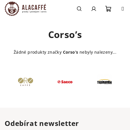
Přejít
na
obsah
Nákupn
Hledat
Přihlášení
Corso’s
košík
Žádné produkty značky
Corso’s
nebyly nalezeny...
Odebírat newsletter