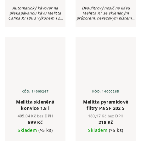
Automatický kávovar na
Dvoulitrový nosič na kávu
překapávanou kávu Melitta
Melitta XT se skleněným
Cafina XT180 s výkonem 125
průzorem, nerezovým pístem a
šálků za hodinu, intuitivním
pojistkou proti odkapávání.
dotykovým displejem a
připojením na vodovodní řád
přináší maximální...
KÓD:
14000267
KÓD:
14000265
Melitta skleněná
Melitta pyramidové
konvice 1,8 l
filtry Pa SF 202 S
495,04 Kč bez DPH
180,17 Kč bez DPH
599 Kč
218 Kč
Skladem
(>5 ks)
Skladem
(>5 ks)