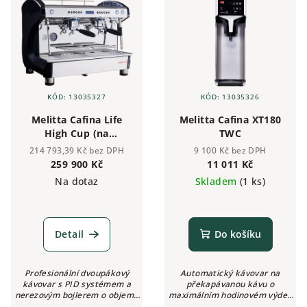
r
p
o
i
d
s
u
p
k
r
t
KÓD:
13035327
KÓD:
13035326
o
ů
Melitta Cafina Life
Melitta Cafina XT180
d
High Cup (na
TWC
u
objednávku)
214 793,39 Kč bez DPH
9 100 Kč bez DPH
k
259 900 Kč
11 011 Kč
Na dotaz
Skladem
(1 ks)
t
ů
Detail
Do košíku
Profesionální dvoupákový
Automatický kávovar na
kávovar s PID systémem a
překapávanou kávu o
nerezovým bojlerem o objemu
maximálním hodinovém výdeji
10,5 litrů.
125 porcí kávy. Disponuje