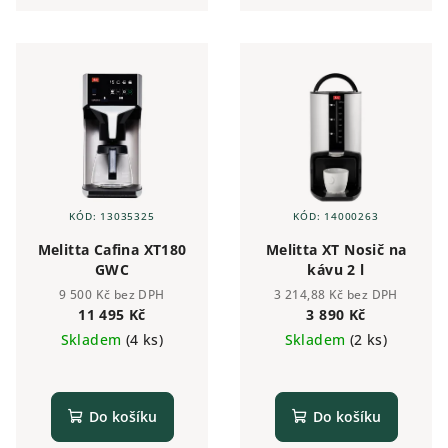
dotykovým displejem a lze
připojit na vodovodní řád.
KÓD:
13035325
KÓD:
14000263
Melitta Cafina XT180
Melitta XT Nosič na
GWC
kávu 2 l
9 500 Kč bez DPH
3 214,88 Kč bez DPH
11 495 Kč
3 890 Kč
Skladem
(4 ks)
Skladem
(2 ks)
Do košíku
Do košíku