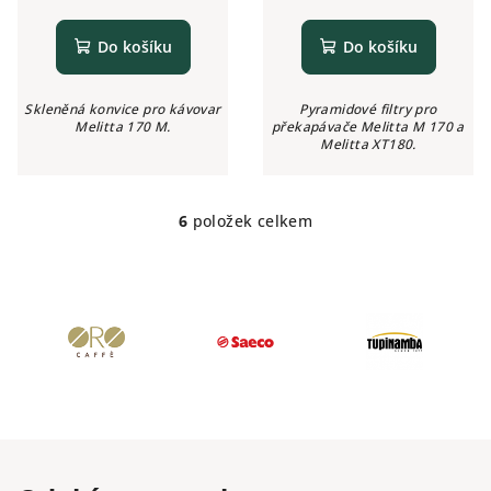
Do košíku
Do košíku
Skleněná konvice pro kávovar
Pyramidové filtry pro
Melitta 170 M.
překapávače Melitta M 170 a
Melitta XT180.
6
položek celkem
O
v
l
á
d
a
c
í
p
r
v