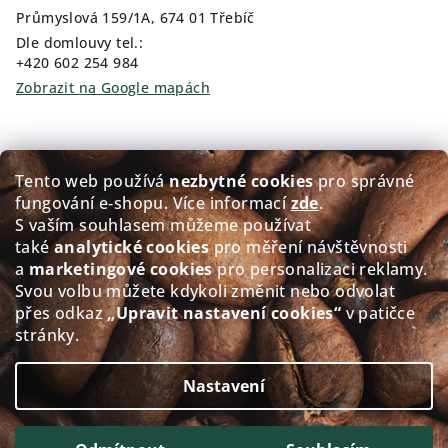
Průmyslová 159/1A, 674 01 Třebíč
Dle domlouvy tel.:
+420 602 254 984
Zobrazit na Google mapách
Kam pro kávu?
Tento web používá
nezbytné cookies
pro správné
fungování e‑shopu. Více informací
zde
.
Prodej čerstvě pražené kávy GOLDEN Coffee
S vaším souhlasem můžeme používat
také
analytické cookies
pro měření návštěvnosti
Přerovského 151/5, 674 01 Třebíč
a
marketingové cookies
pro personalizaci reklamy.
Po - Pá: 8:00-12:00 12:30-17.30
Svou volbu můžete kdykoli změnit nebo odvolat
So: 8:30-11.30
přes odkaz
„Upravit nastavení cookies“
v patičce
Ne: Zavřeno
stránky.
Zobrazit na Google mapách
Nastavení
Copyright 2026
alacaffé
. Všechna práva vyhrazena.
Upravit nastavení cookies