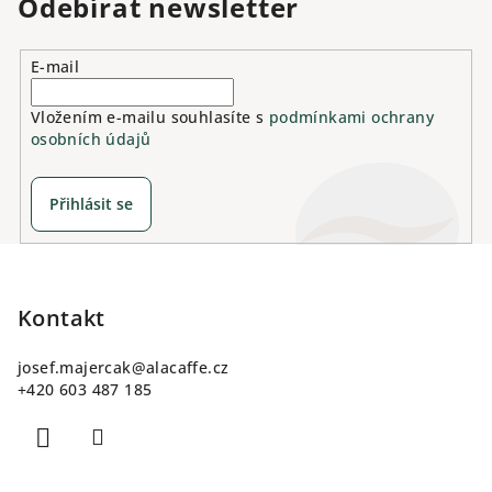
Odebírat newsletter
k
y
v
E-mail
ý
p
Vložením e-mailu souhlasíte s
podmínkami ochrany
osobních údajů
i
s
u
Přihlásit se
Z
á
p
Kontakt
a
josef.majercak
@
alacaffe.cz
t
+420 603 487 185
í