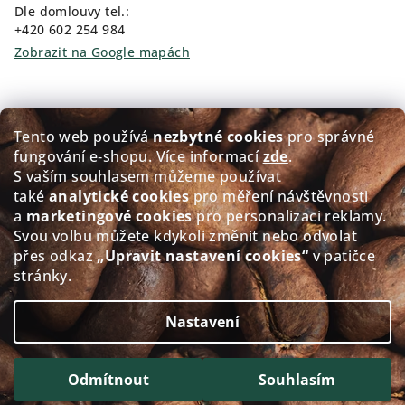
Dle domlouvy tel.:
+420 602 254 984
Zobrazit na Google mapách
Kam pro kávu?
Tento web používá
nezbytné cookies
pro správné
fungování e‑shopu. Více informací
zde
.
Prodej čerstvě pražené kávy GOLDEN Coffee
S vaším souhlasem můžeme používat
také
analytické cookies
pro měření návštěvnosti
Přerovského 151/5, 674 01 Třebíč
a
marketingové cookies
pro personalizaci reklamy.
Po - Pá: 8:00-12:00 12:30-17.30
Svou volbu můžete kdykoli změnit nebo odvolat
So: 8:30-11.30
přes odkaz
„Upravit nastavení cookies“
v patičce
Ne: Zavřeno
stránky.
Zobrazit na Google mapách
Nastavení
Copyright 2026
alacaffé
. Všechna práva vyhrazena.
Upravit nastavení cookies
Odmítnout
Souhlasím
Vytvořil Shoptet