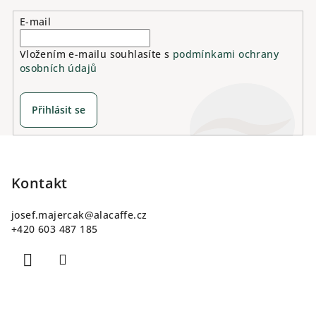
E-mail
Vložením e-mailu souhlasíte s
podmínkami ochrany
osobních údajů
Přihlásit se
Z
á
p
Kontakt
a
josef.majercak
@
alacaffe.cz
t
+420 603 487 185
í