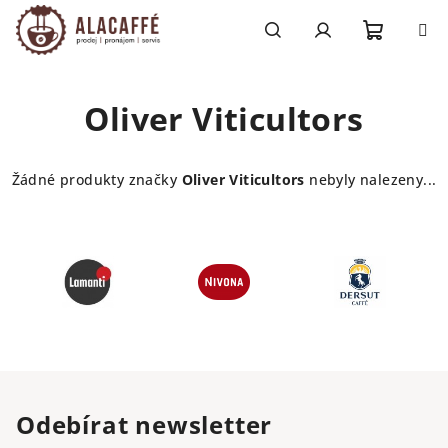
Přejít
na
obsah
Nákupn
Hledat
Přihlášení
Oliver Viticultors
košík
Žádné produkty značky
Oliver Viticultors
nebyly nalezeny...
Odebírat newsletter