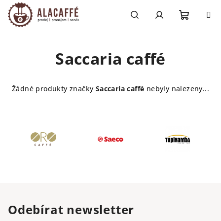
Přejít
na
obsah
Nákupn
Hledat
Přihlášení
Saccaria caffé
košík
Žádné produkty značky
Saccaria caffé
nebyly nalezeny...
Odebírat newsletter