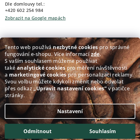
Dle domlouvy tel.:
+420 602 254 984
Zobrazit na Google mapách
Kam pro kávu?
Tento web používá
nezbytné cookies
pro správné
fungování e‑shopu. Více informací
zde
.
Prodej čerstvě pražené kávy GOLDEN Coffee
S vaším souhlasem můžeme používat
také
analytické cookies
pro měření návštěvnosti
Přerovského 151/5, 674 01 Třebíč
a
marketingové cookies
pro personalizaci reklamy.
Po - Pá: 8:00-12:00 12:30-17.30
Svou volbu můžete kdykoli změnit nebo odvolat
So: 8:30-11.30
přes odkaz
„Upravit nastavení cookies“
v patičce
Ne: Zavřeno
stránky.
Zobrazit na Google mapách
Nastavení
Copyright 2026
alacaffé
. Všechna práva vyhrazena.
Upravit nastavení cookies
Odmítnout
Souhlasím
Vytvořil Shoptet