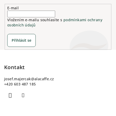
E-mail
Vložením e-mailu souhlasíte s
podmínkami ochrany
osobních údajů
Přihlásit se
Z
á
p
Kontakt
a
josef.majercak
@
alacaffe.cz
t
+420 603 487 185
í