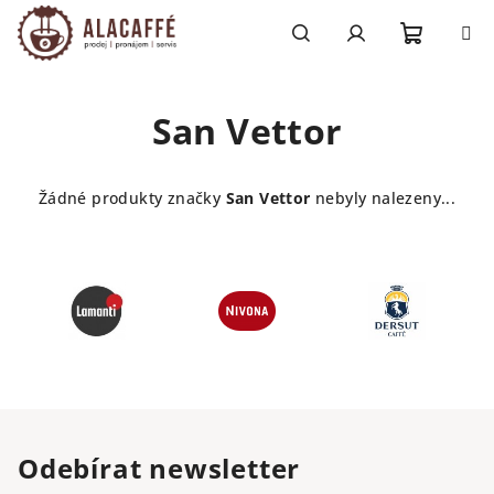
Přejít
na
obsah
Nákupn
Hledat
Přihlášení
San Vettor
košík
Žádné produkty značky
San Vettor
nebyly nalezeny...
Odebírat newsletter