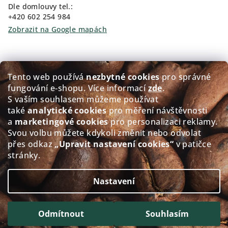
Dle domlouvy tel.:
+420 602 254 984
Zobrazit na Google mapách
Kam pro kávu?
Tento web používá
nezbytné cookies
pro správné
fungování e‑shopu. Více informací
zde
.
Prodej čerstvě pražené kávy GOLDEN Coffee
S vaším souhlasem můžeme používat
také
analytické cookies
pro měření návštěvnosti
Přerovského 151/5, 674 01 Třebíč
a
marketingové cookies
pro personalizaci reklamy.
Po - Pá: 8:00-12:00 12:30-17.30
Svou volbu můžete kdykoli změnit nebo odvolat
So: 8:30-11.30
přes odkaz
„Upravit nastavení cookies“
v patičce
Ne: Zavřeno
stránky.
Zobrazit na Google mapách
Nastavení
Copyright 2026
alacaffé
. Všechna práva vyhrazena.
Upravit nastavení cookies
Odmítnout
Souhlasím
Vytvořil Shoptet