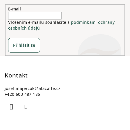
E-mail
Vložením e-mailu souhlasíte s
podmínkami ochrany
osobních údajů
Přihlásit se
Z
á
p
Kontakt
a
josef.majercak
@
alacaffe.cz
t
+420 603 487 185
í