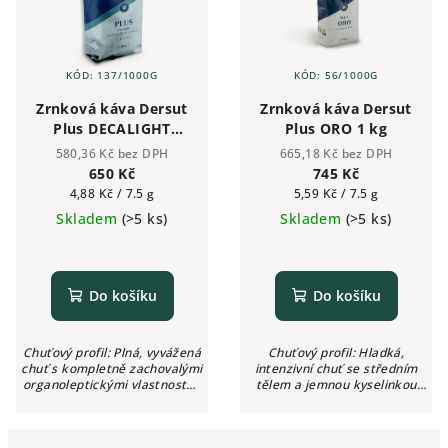
KÓD:
137/1000G
KÓD:
56/1000G
Zrnková káva Dersut
Zrnková káva Dersut
Plus DECALIGHT
Plus ORO 1 kg
bezkofeinová pro
580,36 Kč bez DPH
665,18 Kč bez DPH
lehčí trávení 1 kg
650 Kč
745 Kč
Měrná
Měrná
4,88 Kč / 7.5 g
5,59 Kč / 7.5 g
cena:
cena:
Skladem
(>5 ks)
Skladem
(>5 ks)
Do košíku
Do košíku
Chuťový profil: Plná, vyvážená
Chuťový profil: Hladká,
chuť s kompletně zachovalými
intenzivní chuť se středním
organoleptickými vlastnostmi
tělem a jemnou kyselinkou
Aroma: Zachovalé, intenzivní
Aroma: Kakao, lískové oříšky,
Intenzita: ●●●○○ (3/5) Kyselost:
pečivo, kořenitý nádech
Žádná Kofein: Bez...
Intenzita: ●●●○○ (3/5) Kyselost: