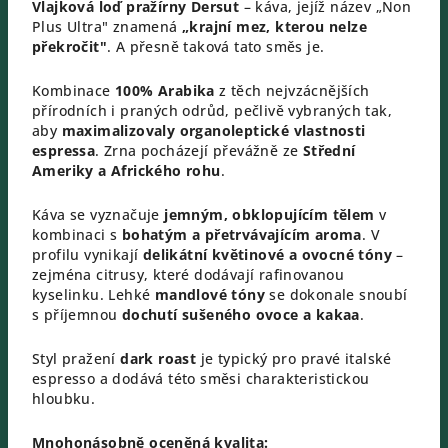
Vlajková loď pražírny Dersut
– káva, jejíž název „Non
Plus Ultra" znamená
„krajní mez, kterou nelze
překročit"
. A přesně taková tato směs je.
Kombinace
100% Arabika
z těch nejvzácnějších
přírodních i praných odrůd, pečlivě vybraných tak,
aby
maximalizovaly organoleptické vlastnosti
espressa
. Zrna pocházejí převážně ze
Střední
Ameriky a Afrického rohu
.
Káva se vyznačuje
jemným, obklopujícím tělem
v
kombinaci s
bohatým a přetrvávajícím aroma
. V
profilu vynikají
delikátní květinové a ovocné tóny
–
zejména citrusy, které dodávají rafinovanou
kyselinku. Lehké
mandlové tóny
se dokonale snoubí
s příjemnou
dochutí sušeného ovoce a kakaa
.
Styl pražení
dark roast
je typický pro pravé italské
espresso a dodává této směsi charakteristickou
hloubku.
Mnohonásobně oceněná kvalita: