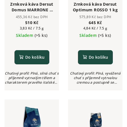
Zrnková káva Dersut
Zrnková káva Dersut
Domus MARRONE 1
Optimum ROSSO 1 kg
kg
455,36 Kč bez DPH
575,89 Kč bez DPH
510 Kč
645 Kč
Měrná
Měrná
3,83 Kč / 7.5 g
4,84 Kč / 7.5 g
cena:
cena:
Skladem
(>5 ks)
Skladem
(>5 ks)
Do košíku
Do košíku
Chuťový profil: Plná, silná chuť s
Chuťový profil: Plná, vyvážená
příjemně vytrvalým tělem a
chuť s příjemně vytrvalou
charakterem pravého italského
cremou a postupně se
espressa Aroma: Čokoláda,
rozvíjejícím charakterem
kakao Intenzita: ●●●●● (5/5)
Aroma: Kakao, pečivo, obilí
Kyselost: Žádná
Intenzita: ●●●●○ (4/5) Kyselost:
Žádná