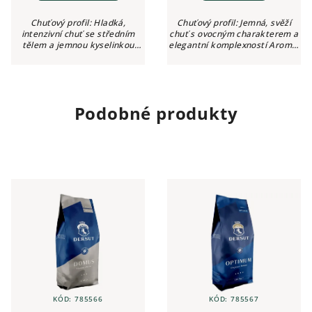
Chuťový profil: Hladká,
Chuťový profil: Jemná, svěží
intenzivní chuť se středním
chuť s ovocným charakterem a
tělem a jemnou kyselinkou
elegantní komplexností Aroma:
Aroma: Kakao, lískové oříšky,
Květiny, citrusy, ovocné tóny
pečivo, kořenitý nádech
Intenzita: ●●○○○ (2/5) Kyselost:
Intenzita: ●●●○○ (3/5) Kyselost:
Jemná, příjemná...
Jemná...
Podobné produkty
KÓD:
785566
KÓD:
785567