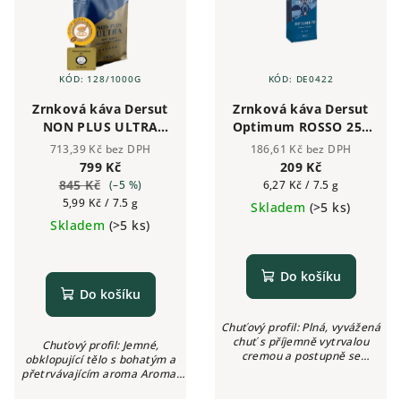
KÓD:
128/1000G
KÓD:
DE0422
Zrnková káva Dersut
Zrnková káva Dersut
NON PLUS ULTRA
Optimum ROSSO 250
100% Arabica 1 kg
g
713,39 Kč bez DPH
186,61 Kč bez DPH
799 Kč
209 Kč
845 Kč
Měrná
(–5 %)
6,27 Kč / 7.5 g
Měrná
cena:
5,99 Kč / 7.5 g
Skladem
(>5 ks)
cena:
Skladem
(>5 ks)
Do košíku
Do košíku
Chuťový profil: Plná, vyvážená
chuť s příjemně vytrvalou
Chuťový profil: Jemné,
cremou a postupně se
obklopující tělo s bohatým a
rozvíjejícím charakterem
přetrvávajícím aroma Aroma:
Aroma: Kakao, pečivo, obilí
Květiny, citrusy, ovocné tóny,
Intenzita: ●●●●○ (4/5) Kyselost: