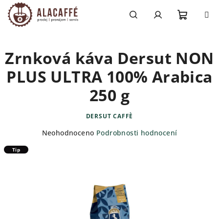
Přejít
na
obsah
Nákupn
Hledat
Přihlášení
Zrnková káva Dersut NON
košík
PLUS ULTRA 100% Arabica
250 g
DERSUT CAFFÈ
Průměrné
Neohodnoceno
Podrobnosti hodnocení
hodnocení
Tip
produktu
je
0,0
z
5
hvězdiček.