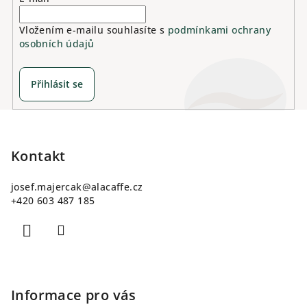
Vložením e-mailu souhlasíte s
podmínkami ochrany
osobních údajů
Přihlásit se
Z
á
p
Kontakt
a
josef.majercak
@
alacaffe.cz
t
+420 603 487 185
í
Informace pro vás