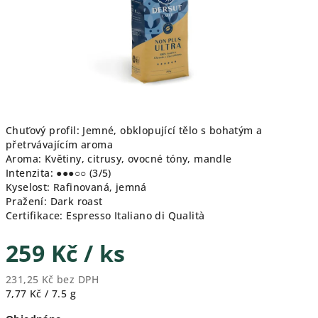
Chuťový profil: Jemné, obklopující tělo s bohatým a
přetrvávajícím aroma
Aroma: Květiny, citrusy, ovocné tóny, mandle
Intenzita: ●●●○○ (3/5)
Kyselost: Rafinovaná, jemná
Pražení: Dark roast
Certifikace: Espresso Italiano di Qualità
259 Kč
/ ks
231,25 Kč bez DPH
Měrná
7,77 Kč / 7.5 g
cena: