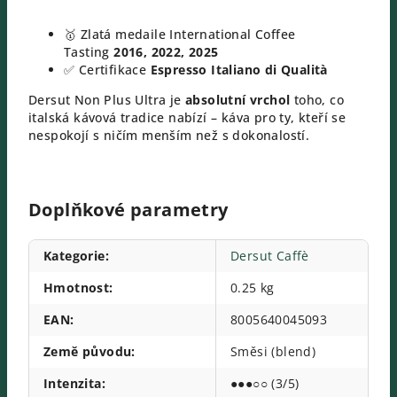
🥇 Zlatá medaile International Coffee
Tasting
2016, 2022, 2025
✅ Certifikace
Espresso Italiano di Qualità
Dersut Non Plus Ultra je
absolutní vrchol
toho, co
italská kávová tradice nabízí – káva pro ty, kteří se
nespokojí s ničím menším než s dokonalostí.
Doplňkové parametry
Kategorie
:
Dersut Caffè
Hmotnost
:
0.25 kg
EAN
:
8005640045093
Země původu
:
Směsi (blend)
Intenzita
:
●●●○○ (3/5)