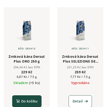
mandle Intenzita: ●●●○○ (3/5)
Žádná
Kyselost: Rafinovaná, jemná...
KÓD:
DE0410
KÓD:
DE0411
Zrnková káva Dersut
Zrnková káva Dersut
Plus ORO 250 g
Plus SELEZIONE DEL
CONTE 100% Arabica
204,46 Kč bez DPH
231,25 Kč bez DPH
250 g
229 Kč
259 Kč
Měrná
Měrná
6,87 Kč / 7.5 g
7,77 Kč / 7.5 g
cena:
cena:
Skladem
(>5 ks)
Vyprodáno
Do košíku
Detail