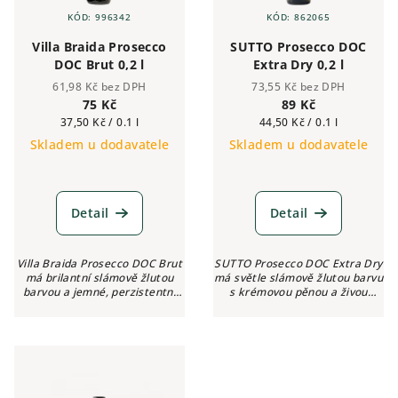
r
KÓD:
996342
KÓD:
862065
o
Villa Braida Prosecco
SUTTO Prosecco DOC
d
DOC Brut 0,2 l
Extra Dry 0,2 l
u
61,98 Kč bez DPH
73,55 Kč bez DPH
k
75 Kč
89 Kč
Měrná
Měrná
37,50 Kč / 0.1 l
44,50 Kč / 0.1 l
t
cena:
cena:
Skladem u dodavatele
Skladem u dodavatele
ů
Detail
Detail
Villa Braida Prosecco DOC Brut
SUTTO Prosecco DOC Extra Dry
má brilantní slámově žlutou
má světle slámově žlutou barvu
barvou a jemné, perzistentní
s krémovou pěnou a živou
perlení. Vůně evokuje divoké
perzistencí. Ve vůni můžeme
květiny a bílé dužnaté ovoce.
objevit lehké tóny broskví,
Chuť je suchá a svěží, s...
hrušek a citrusů, doprovázené...