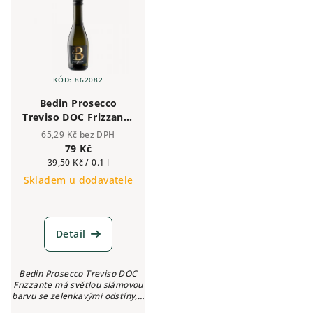
KÓD:
862082
Bedin Prosecco
Treviso DOC Frizzante
0,2 l
65,29 Kč bez DPH
79 Kč
Měrná
39,50 Kč / 0.1 l
cena:
Skladem u dodavatele
Detail
Bedin Prosecco Treviso DOC
Frizzante má světlou slámovou
barvu se zelenkavými odstíny, s
krémovou pěnou a jemnou