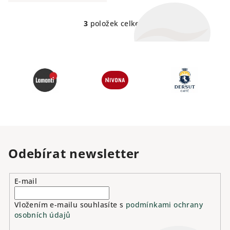
perzistencí. Ovocná vůně
křupavé hrušky a zeleného
jablka se...
3
položek celkem
O
v
l
á
d
a
c
í
p
r
v
Odebírat newsletter
k
y
v
E-mail
ý
p
Vložením e-mailu souhlasíte s
podmínkami ochrany
osobních údajů
i
s