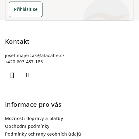
u
Přihlásit se
Z
á
p
Kontakt
a
josef.majercak
@
alacaffe.cz
t
+420 603 487 185
í
Informace pro vás
Možnosti dopravy a platby
Obchodní podmínky
Podmínky ochrany osobních údajů