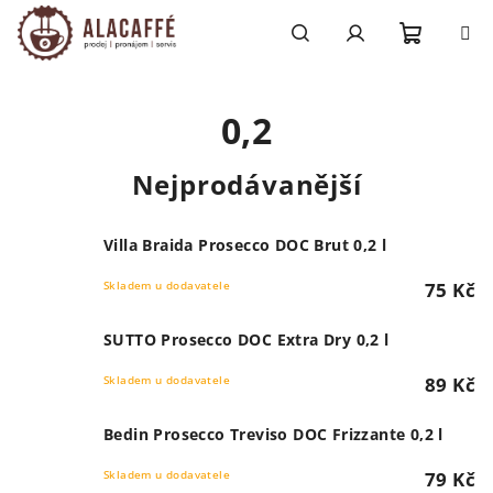
Přejít
na
obsah
Nákupn
Hledat
Přihlášení
0,2
košík
Nejprodávanější
Villa Braida Prosecco DOC Brut 0,2 l
Skladem u dodavatele
75 Kč
SUTTO Prosecco DOC Extra Dry 0,2 l
Skladem u dodavatele
89 Kč
Bedin Prosecco Treviso DOC Frizzante 0,2 l
Skladem u dodavatele
79 Kč