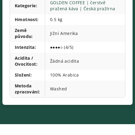
GOLDEN COFFEE | čerstvě
Kategorie
:
pražená káva | Česká pražírna
Hmotnost
:
0.5 kg
Země
Jižní Amerika
původu
:
Intenzita
:
●●●●○ (4/5)
Acidita /
Žádná acidita
Ovocitost
:
Složení
:
100% Arabica
Metoda
Washed
zpracování
: