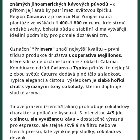
známých jihoamerických kávových původů
– a
přitom její arabiky patří mezi světovou špičku.
Region
Caranavi
v provincii Nor Yungas nabízí
plantáže ve výškách
1 400–1 800 m n. m.
, kde strmé
andské svahy, bohatá půda a stabilní klima vytvářejí
ideální podmínky pro pomalé dozrávání zrn.
Označení
"Primera"
značí nejvyšší kvalitu – první
třídu z produkce družstva
Cooperativa Mejillones
,
které sdružuje drobné farmáře z oblasti Calama.
Kombinace odrůd
Caturra
a
Typica
přináší to nejlepší
z obou světů: Caturra dodává plné tělo a sladkost,
Typica eleganci a čistotu. Výsledkem je
slabě hořká
chuť s výraznými tóny čokolády
, kterou doplňuje
sladké aroma.
Tmavé pražení (French/Italian) prohlubuje čokoládový
charakter a potlačuje kyselost. S intenzitou
4/5
jde
o
silnou, ale vyváženou kávu
– dostatečně výrazná
pro espresso, ale stejně skvělá na filtru nebo ve
french pressu, kde vynikne její sladký, čokoládový
dozvuk.