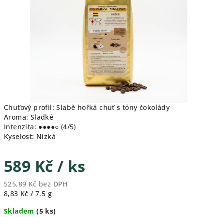
hvězdiček.
Chuťový profil: Slabě hořká chuť s tóny čokolády
Aroma: Sladké
Intenzita: ●●●●○ (4/5)
Kyselost: Nízká
589 Kč
/ ks
525,89 Kč bez DPH
Měrná
8,83 Kč / 7.5 g
cena:
Skladem
(5 ks)