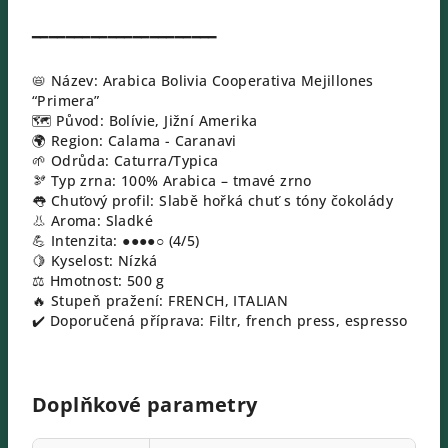
━━━━━━━━━━━━━━━━━━━━━━
📛 Název:
Arabica Bolivia Cooperativa Mejillones
“Primera”
🗺️ Původ: Bolívie, Jižní Amerika
🌍 Region: Calama - Caranavi
🌱 Odrůda: Caturra/Typica
🫘 Typ zrna: 100% Arabica – tmavé zrno
👅 Chuťový profil: Slabě hořká chuť s tóny čokolády
👃 Aroma: Sladké
💪 Intenzita: ●●●●○ (4/5)
🍋 Kyselost: Nízká
⚖️ Hmotnost: 500 g
🔥 Stupeň pražení: FRENCH, ITALIAN
✔️ Doporučená příprava: Filtr, french press, espresso
Doplňkové parametry