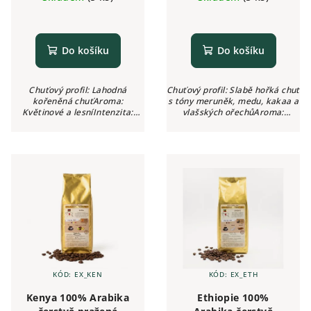
Do košíku
Do košíku
Chuťový profil: Lahodná
Chuťový profil: Slabě hořká chuť
kořeněná chuťAroma:
s tóny meruněk, medu, kakaa a
Květinové a lesníIntenzita:
vlašských ořechůAroma:
●●●○○ (3/5)Kyselost: Nízká
Medové, ořechovéIntenzita:
●●●○○ (3/5)Kyselost: Nízká
KÓD:
EX_KEN
KÓD:
EX_ETH
Kenya 100% Arabika
Ethiopie 100%