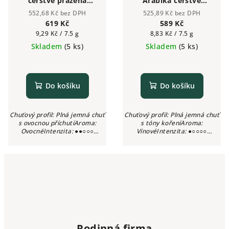
čerstvě pražená
Arabika čerstvě
zrnková káva alacaffé
pražená zrnková káva
552,68 Kč bez DPH
525,89 Kč bez DPH
500g | Česká pražírna
alacaffé 500g | Česká
619 Kč
589 Kč
pražírna
Měrná
Měrná
9,29 Kč / 7.5 g
8,83 Kč / 7.5 g
cena:
cena:
Skladem
(5 ks)
Skladem
(5 ks)
Do košíku
Do košíku
Chuťový profil: Plná jemná chuť
Chuťový profil: Plná jemná chuť
s ovocnou příchutíAroma:
s tóny kořeníAroma:
OvocnéIntenzita: ●●○○○
VínovéIntenzita: ●○○○○
(2/5)Kyselost: Střední
(1/5)Kyselost: Nízká
Rodinná firma