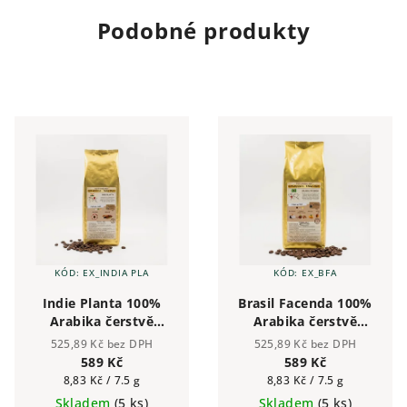
Podobné produkty
KÓD:
EX_INDIA PLA
KÓD:
EX_BFA
Indie Planta 100%
Brasil Facenda 100%
Arabika čerstvě
Arabika čerstvě
pražená zrnková káva
pražená zrnková káva
525,89 Kč bez DPH
525,89 Kč bez DPH
alacaffé 500g | Česká
alacaffé 500g | Česká
589 Kč
589 Kč
pražírna
pražírna
Měrná
Měrná
8,83 Kč / 7.5 g
8,83 Kč / 7.5 g
cena:
cena:
Skladem
(5 ks)
Skladem
(5 ks)