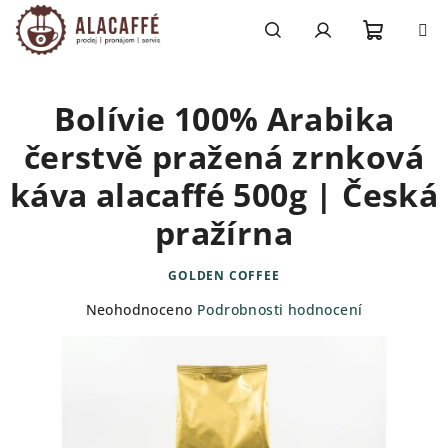
Přejít
na
obsah
Nákupn
Hledat
Přihlášení
Bolívie 100% Arabika
košík
čerstvě pražená zrnková
káva alacaffé 500g | Česká
pražírna
GOLDEN COFFEE
Průměrné
Neohodnoceno
Podrobnosti hodnocení
hodnocení
produktu
je
0,0
z
5