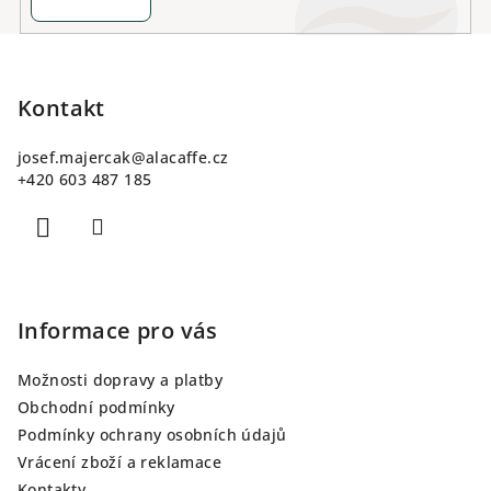
Z
á
p
Kontakt
a
josef.majercak
@
alacaffe.cz
t
+420 603 487 185
í
Informace pro vás
Možnosti dopravy a platby
Obchodní podmínky
Podmínky ochrany osobních údajů
Vrácení zboží a reklamace
Kontakty