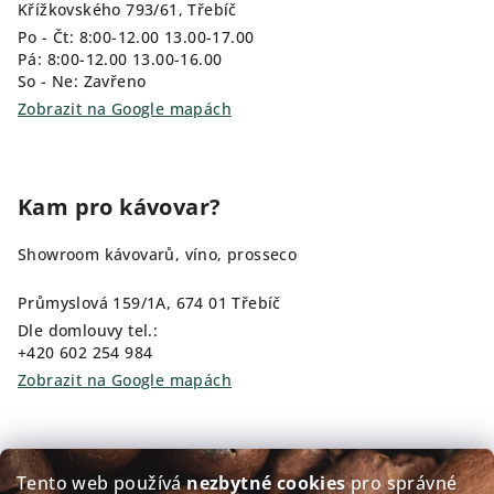
Křížkovského 793/61, Třebíč
Po - Čt: 8:00-12.00 13.00-17.00
Pá: 8:00-12.00 13.00-16.00
So - Ne: Zavřeno
Zobrazit na Google mapách
Kam pro kávovar?
Showroom kávovarů, víno, prosseco
Průmyslová 159/1A, 674 01 Třebíč
Dle domlouvy tel.:
+420 602 254 984
Zobrazit na Google mapách
Kam pro kávu?
Tento web používá
nezbytné cookies
pro správné