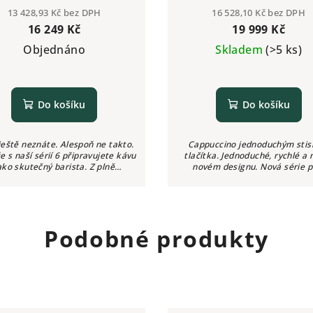
13 428,93 Kč bez DPH
16 528,10 Kč bez DPH
16 249 Kč
19 999 Kč
Objednáno
Skladem
(>5 ks)
Do košíku
Do košíku
ještě neznáte. Alespoň ne takto.
Cappuccino jednoduchým sti
e s naší sérií 6 připravujete kávu
tlačítka. Jednoduché, rychlé a 
ako skutečný barista. Z plně
novém designu. Nová série p
tického stroje (alebo kávovaru).
automatických kávovarů Nivo
echte se pohladit jemností...
představuje 4 nové modely z v
kvalitních...
Podobné produkty