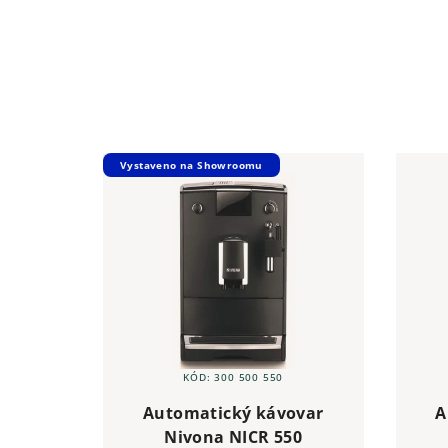
Vystaveno na Showroomu
KÓD:
300 500 550
Automatický kávovar
A
Nivona NICR 550