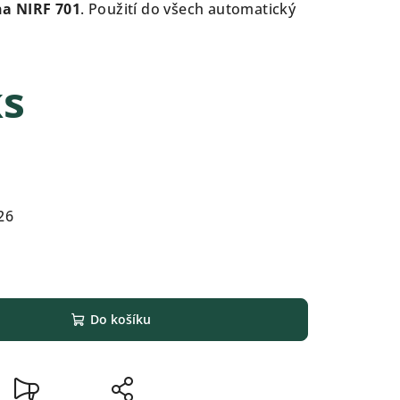
na NIRF 701
. Použití do všech automatický
ks
26
Do košíku