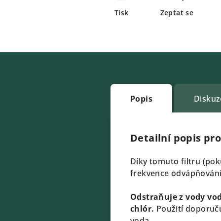
Tisk
Zeptat se
Popis
Diskuz
Detailní popis pr
Díky tomuto filtru (pok
frekvence odvápňování 
Odstraňuje z vody vo
chlór.
Použití doporuču
voda.