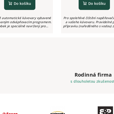
Do košíku
Do košíku
ně automatické kávovary vybavené
Pro spolehlivé čištění napěňova
ovaným odvápňovacím programem.
a vašeho kávovaru. Pravidelné p
obek je speciálně navržený pro
přípravku (naředěného s vodou) z
elné odvápňování kvalitních plně
dokonalou čistotu a hygienický 
automatických kávovarů...
Rodinná firma
s dlouholetou zkušenost