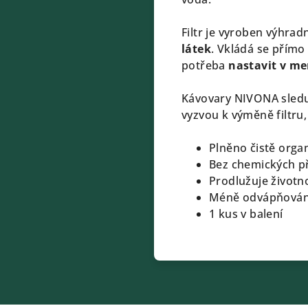
Filtr je vyroben výhrad
látek
. Vkládá se přímo
potřeba
nastavit v m
Kávovary NIVONA sleduj
vyzvou k výměně filtru,
Plněno čistě org
Bez chemických p
Prodlužuje životn
Méně odvápňován
1 kus v balení