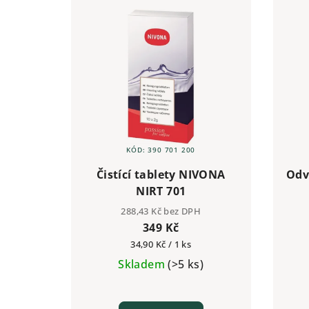
KÓD:
390 701 200
Čistící tablety NIVONA
Odv
NIRT 701
288,43 Kč bez DPH
349 Kč
Měrná
34,90 Kč / 1 ks
cena:
Skladem
(>5 ks)