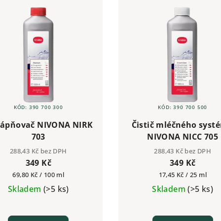
KÓD:
390 700 300
KÓD:
390 700 500
ápňovač NIVONA NIRK
Čistič mléčného syst
703
NIVONA NICC 705
288,43 Kč bez DPH
288,43 Kč bez DPH
349 Kč
349 Kč
Měrná
Měrná
69,80 Kč / 100 ml
17,45 Kč / 25 ml
cena:
cena:
Skladem
(>5 ks)
Skladem
(>5 ks)