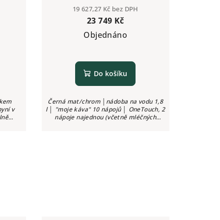
19 627,27 Kč bez DPH
23 749 Kč
Objednáno
Do košíku
skem
Černá mat/chrom │nádoba na vodu 1,8
nyní v
l │ "moje káva" 10 nápojů │ OneTouch, 2
lně
nápoje najednou (včetně mléčných
na 7
specialit díky SPUMATORE DUO
ysoce
Plus) │Aroma Balance System (3
profily)...