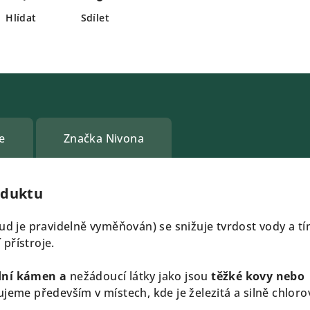
Hlídat
Sdílet
e
Značka
Nivona
oduktu
ud je pravidelně vyměňován) se snižuje tvrdost vody a tí
přístroje.
dní kámen
a
nežádoucí látky jako jsou
těžké kovy nebo
jeme především v místech, kde je železitá a silně chlor