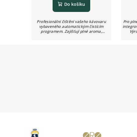
Do košíku
Profesionální čištění vašeho kávovaru
Pro pl
vybaveného automatickým čistícím
integr
programem. Zajišťují plné aroma,
Výr
hygienickou čistotu a dokonalý požitek z
pravid
přípravy čerstvé kávy.