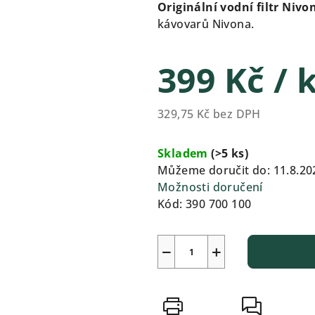
produktu
Originální vodní filtr Nivo
je
kávovarů Nivona.
0,0
z
399 Kč
/ 
5
hvězdiček.
329,75 Kč bez DPH
Měrná
cena:
Skladem
(>5 ks)
Můžeme doručit do:
11.8.20
Možnosti doručení
Kód:
390 700 100
−
+