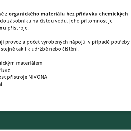
ně z
organického materiálu
bez přídavku chemických
 do zásobníku na čistou vodu. Jeho přítomnost je
enu
přístroje.
í provoz a počet vyrobených nápojů, v případě potřeby
 stejně tak i k údržbě nebo čištění.
anickým materiálem
řísad
ost přístroje NIVONA
í