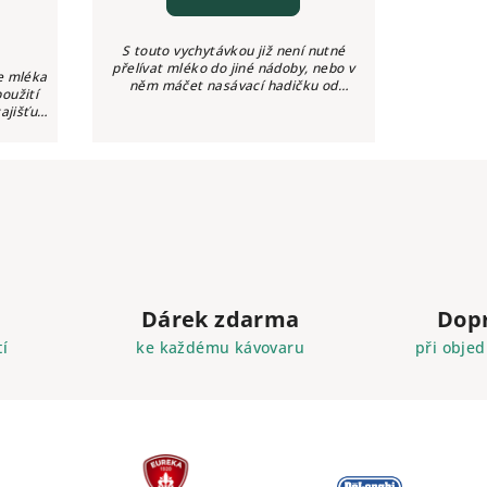
S touto vychytávkou již není nutné
přelívat mléko do jiné nádoby, nebo v
če mléka
něm máčet nasávací hadičku od
oužití
kávovaru. Jehlu Nivona NIML 220
ajišťuje
jednoduše zapíchnete do kartonu s
provoz.
mlékem a...
Dárek zdarma
Dop
í
ke každému kávovaru
při objed