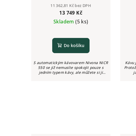
11 362,81 Kč bez DPH
13 749 Kč
Skladem
(5 ks)
Do košíku
S automatickým kávovarem Nivona NICR
Kávu 
550 se již nemusíte spokojit pouze s
Protož
jedním typem kávy, ale můžete si ji
j
nastavit podle vlastních chuťových
automa
preferencí. Tento přístroj totiž...
N