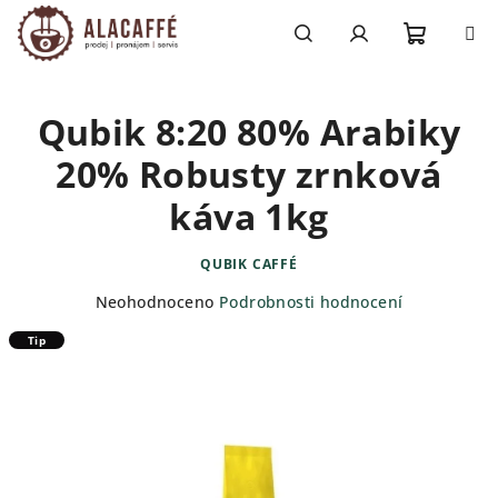
Přejít
na
obsah
Nákupn
Hledat
Přihlášení
Qubik 8:20 80% Arabiky
košík
20% Robusty zrnková
káva 1kg
QUBIK CAFFÉ
Průměrné
Neohodnoceno
Podrobnosti hodnocení
hodnocení
Tip
produktu
je
0,0
z
5
hvězdiček.