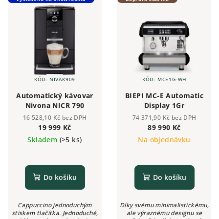
KÓD:
NIVAK909
KÓD:
MCE1G-WH
Automatický kávovar
BIEPI MC-E Automatic
Nivona NICR 790
Display 1Gr
16 528,10 Kč bez DPH
74 371,90 Kč bez DPH
19 999 Kč
89 990 Kč
Skladem
(>5 ks)
Na objednávku
Do košíku
Do košíku
Cappuccino jednoduchým
Díky svému minimalistickému,
stiskem tlačítka. Jednoduché,
ale výraznému designu se