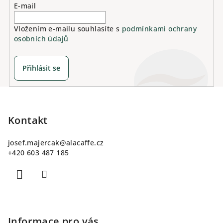
E-mail
Vložením e-mailu souhlasíte s
podmínkami ochrany
osobních údajů
Přihlásit se
Z
á
p
Kontakt
a
josef.majercak
@
alacaffe.cz
t
+420 603 487 185
í
Informace pro vás