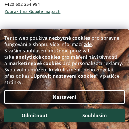
+420 602 254 984
Zobrazit na Google mapách
Kam pro kávu?
Tento web používá
nezbytné cookies
pro správné
fungování e‑shopu. Více informací
zde
.
Prodej čerstvě pražené kávy GOLDEN Coffee
S vaším souhlasem můžeme používat
také
analytické cookies
pro měření návštěvnosti
Přerovského 151/5, 674 01 Třebíč
a
marketingové cookies
pro personalizaci reklamy.
Po - Pá: 8:00-12:00 12:30-17.30
Svou volbu můžete kdykoli změnit nebo odvolat
So: 8:30-11.30
přes odkaz
„Upravit nastavení cookies“
v patičce
Ne: Zavřeno
stránky.
Zobrazit na Google mapách
Nastavení
Copyright 2026
alacaffé
. Všechna práva vyhrazena.
Upravit nastavení cookies
Odmítnout
Souhlasím
Vytvořil Shoptet