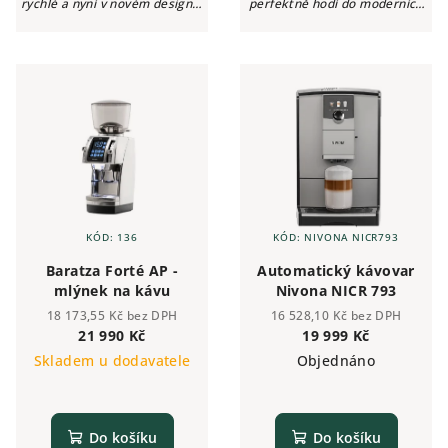
rychlé a nyní v novém designu.
perfektně hodí do moderních
Nová série plně automatických
kaváren i gastroprovozů.
kávovarů Nivona 7 představuje
Snadné ovládání, vysoká
4 nové modely z vysoce
spolehlivost a multifunkční
kvalitních...
displej z něj...
KÓD:
136
KÓD:
NIVONA NICR793
Baratza Forté AP -
Automatický kávovar
mlýnek na kávu
Nivona NICR 793
18 173,55 Kč bez DPH
16 528,10 Kč bez DPH
21 990 Kč
19 999 Kč
Skladem u dodavatele
Objednáno
Do košíku
Do košíku