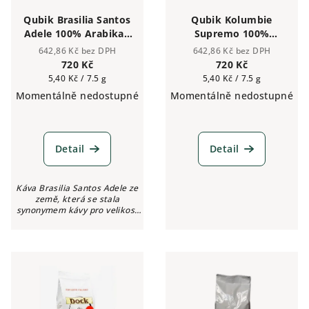
Qubik Brasilia Santos
Qubik Kolumbie
Adele 100% Arabika -
Supremo 100%
zrnková káva 1 kg
Arabika - zrnková
642,86 Kč bez DPH
642,86 Kč bez DPH
káva 1 kg
720 Kč
720 Kč
Měrná
Měrná
5,40 Kč / 7.5 g
5,40 Kč / 7.5 g
cena:
cena:
Momentálně nedostupné
Momentálně nedostupné
Detail
Detail
Káva Brasilia Santos Adele ze
země, která se stala
synonymem kávy pro velikost
své produkce. Zrna byla
zpracována suchou cestou.
Méně intenzivní aroma v
porovnání s kávou z Rio...