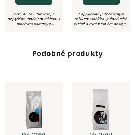
Forté AP (All Purpose) je
Cappuccino jednoduchým
nejvyšším modelem mlýnku s
stiskem tlačítka. Jednoduché,
plochými kameny z
rychlé a nyní v novém designu.
rodiny Baratza a je vhodný
Nová série plně automatických
především pro přípravu
kávovarů Nivona 7 představuje
domácího espressa. Tento
4 nové modely z vysoce
mlýnek je výjimečný...
kvalitních...
Podobné produkty
KÓD:
PF00626
KÓD:
PF00628