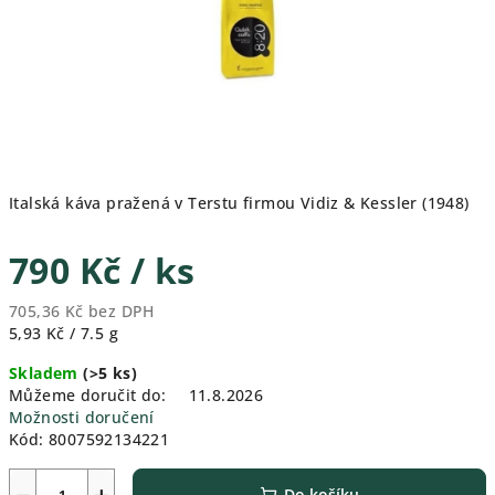
Italská káva pražená v Terstu firmou Vidiz & Kessler (1948)
790 Kč
/ ks
705,36 Kč bez DPH
Měrná
5,93 Kč / 7.5 g
cena:
Skladem
(>5 ks)
Můžeme doručit do:
11.8.2026
Možnosti doručení
Kód:
8007592134221
−
+
Do košíku