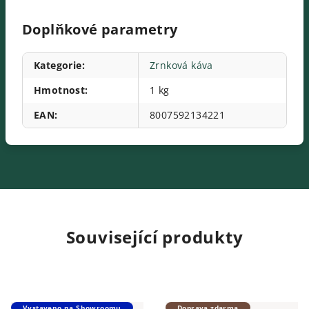
Doplňkové parametry
Kategorie
:
Zrnková káva
Hmotnost
:
1 kg
EAN
:
8007592134221
Související produkty
Vystaveno na Showroomu
Doprava zdarma