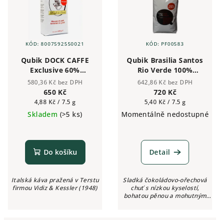
KÓD:
8007592550021
KÓD:
PF00583
Qubik DOCK CAFFE
Qubik Brasilia Santos
Exclusive 60%
Rio Verde 100%
Arabika 40% Robusta
Arabika - zrnková
580,36 Kč bez DPH
642,86 Kč bez DPH
zrnková káva 1kg
káva 1 kg
650 Kč
720 Kč
Měrná
Měrná
4,88 Kč / 7.5 g
5,40 Kč / 7.5 g
cena:
cena:
Skladem
(>5 ks)
Momentálně nedostupné
Do košíku
Detail
Italská káva pražená v Terstu
Sladká čokoládovo-ořechová
firmou Vidiz & Kessler (1948)
chuť s nízkou kyselostí,
bohatou pěnou a mohutným
tělem.