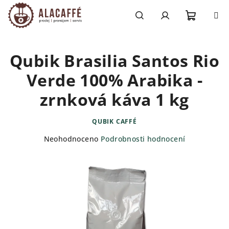
Přejít
na
obsah
Nákupn
Hledat
Přihlášení
Qubik Brasilia Santos Rio
košík
Verde 100% Arabika -
zrnková káva 1 kg
QUBIK CAFFÉ
Průměrné
Neohodnoceno
Podrobnosti hodnocení
hodnocení
produktu
je
0,0
z
5
hvězdiček.