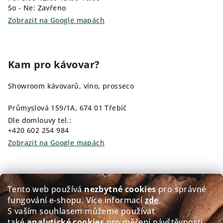
So - Ne: Zavřeno
Zobrazit na Google mapách
Kam pro kávovar?
Showroom kávovarů, víno, prosseco
Průmyslová 159/1A, 674 01 Třebíč
Dle domlouvy tel.:
+420 602 254 984
Zobrazit na Google mapách
Kam pro kávu?
Tento web používá
nezbytné cookies
pro správné
fungování e‑shopu. Více informací
zde
.
Prodej čerstvě pražené kávy GOLDEN Coffee
S vaším souhlasem můžeme používat
také
analytické cookies
pro měření návštěvnosti