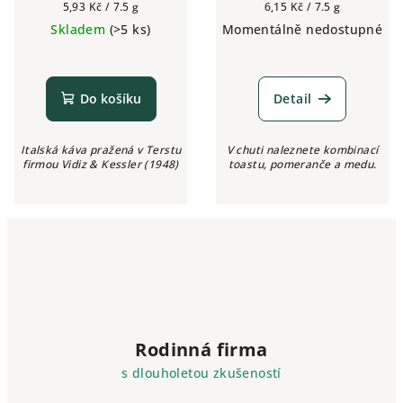
Měrná
Měrná
5,93 Kč / 7.5 g
6,15 Kč / 7.5 g
cena:
cena:
Skladem
(>5 ks)
Momentálně nedostupné
Do košíku
Detail
Italská káva pražená v Terstu
V chuti naleznete kombinací
firmou Vidiz & Kessler (1948)
toastu, pomeranče a medu.
Rodinná firma
s dlouholetou zkušeností