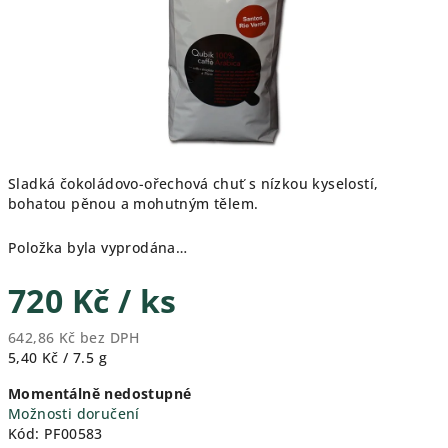
Sladká čokoládovo-ořechová chuť s nízkou kyselostí,
bohatou pěnou a mohutným tělem.
Položka byla vyprodána…
720 Kč
/ ks
642,86 Kč bez DPH
Měrná
5,40 Kč / 7.5 g
cena:
Momentálně nedostupné
Možnosti doručení
Kód:
PF00583