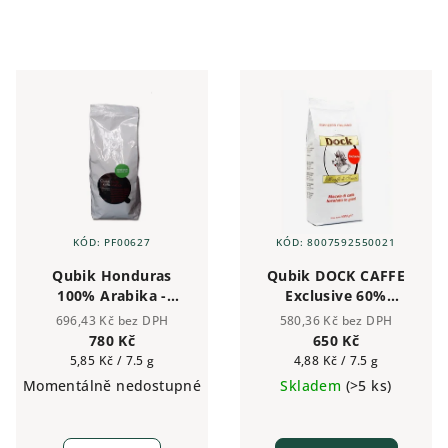
KÓD:
PF00627
KÓD:
8007592550021
Qubik Honduras
Qubik DOCK CAFFE
100% Arabika -
Exclusive 60%
zrnková káva 1 kg
Arabika 40% Robusta
696,43 Kč bez DPH
580,36 Kč bez DPH
zrnková káva 1kg
780 Kč
650 Kč
Měrná
Měrná
5,85 Kč / 7.5 g
4,88 Kč / 7.5 g
cena:
cena:
Momentálně nedostupné
Skladem
(>5 ks)