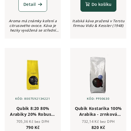
Detail
Do košíku
Aroma má známky koření a
Italská káva pražená v Terstu
citrusového ovoce. Káva je
firmou Vidiz & Kessler (1948)
hezky vyvážená se střední
kyselostí tolik typickou pro
středoamerické kávy
zpracovávané mokrou cestou.
KÓD:
8007592134221
KÓD:
PF00630
Qubik 8:20 80%
Qubik Kostarika 100%
Arabiky 20% Robusty
Arabika - zrnková
zrnková káva 1kg
káva 1 kg
705,36 Kč bez DPH
732,14 Kč bez DPH
790 Kč
820 Kč