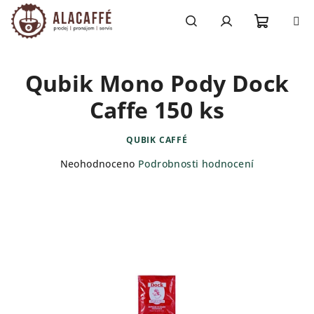
Přejít
na
obsah
Nákupn
Hledat
Přihlášení
Qubik Mono Pody Dock
košík
Caffe 150 ks
QUBIK CAFFÉ
Průměrné
Neohodnoceno
Podrobnosti hodnocení
hodnocení
produktu
je
0,0
z
5
hvězdiček.