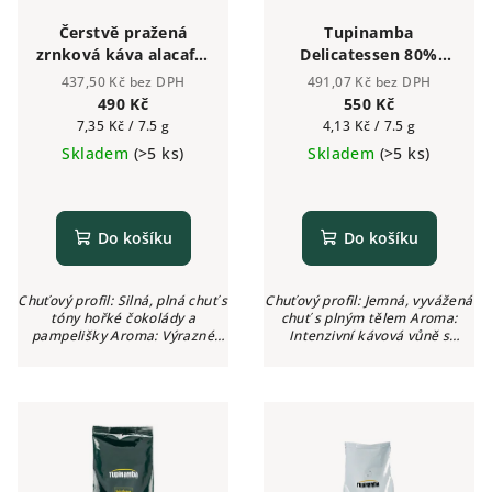
Čerstvě pražená
Tupinamba
zrnková káva alacaffé
Delicatessen 80%
GOLD 500g | Česká
Arabika 20% Robusta
437,50 Kč bez DPH
491,07 Kč bez DPH
pražírna
- zrnková káva 1kg
490 Kč
550 Kč
Měrná
Měrná
7,35 Kč / 7.5 g
4,13 Kč / 7.5 g
cena:
cena:
Skladem
(>5 ks)
Skladem
(>5 ks)
Do košíku
Do košíku
Chuťový profil: Silná, plná chuť s
Chuťový profil: Jemná, vyvážená
tóny hořké čokolády a
chuť s plným tělem Aroma:
pampelišky Aroma: Výrazné
Intenzivní kávová vůně s
kávové Intenzita: ●●●●● (5/5)
jemnými praženými tóny
Kyselost: Nízká
Intenzita: ●●●●○ (4/5) Kyselost:
Žádná