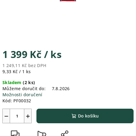
1 399 Kč
/ ks
1 249,11 Kč bez DPH
Měrná
9,33 Kč / 1 ks
cena:
Skladem
(2 ks)
Můžeme doručit do:
7.8.2026
Možnosti doručení
Kód:
PF00032
−
+
Do košíku