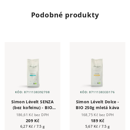
Podobné produkty
KÓD:
8711138392708
KÓD:
8711138333176
Simon Lévelt SENZA
Simon Lévelt Dolce -
(bez kofeinu) - BIO
BIO 250g mletá káva
250g mletá káva
186,61 Kč bez DPH
168,75 Kč bez DPH
209 Kč
189 Kč
Měrná
Měrná
6,27 Kč / 7.5 g
5,67 Kč / 7.5 g