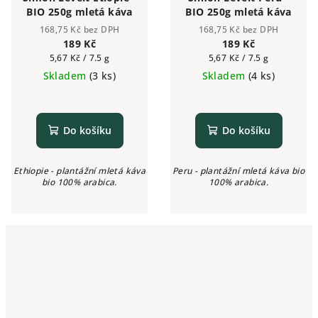
BIO 250g mletá káva
BIO 250g mletá káva
168,75 Kč bez DPH
168,75 Kč bez DPH
189 Kč
189 Kč
Měrná
Měrná
5,67 Kč / 7.5 g
5,67 Kč / 7.5 g
cena:
cena:
Skladem
(3 ks)
Skladem
(4 ks)
Do košíku
Do košíku
Ethiopie - plantážní mletá káva
Peru - plantážní mletá káva bio
bio 100% arabica.
100% arabica.