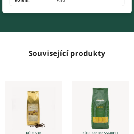
Kofein
:
Ano
Související produkty
KÓD:
S3R
KÓD:
8414415560011