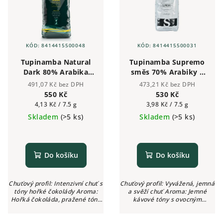
KÓD:
8414415500048
KÓD:
8414415500031
Tupinamba Natural
Tupinamba Supremo
Dark 80% Arabika
směs 70% Arabiky a
20% Robusta -
30% Robusty -
491,07 Kč bez DPH
473,21 Kč bez DPH
zrnková káva 1kg
zrnková káva 1kg
550 Kč
530 Kč
Měrná
Měrná
4,13 Kč / 7.5 g
3,98 Kč / 7.5 g
cena:
cena:
Skladem
(>5 ks)
Skladem
(>5 ks)
Do košíku
Do košíku
Chuťový profil: Intenzivní chuť s
Chuťový profil: Vyvážená, jemná
tóny hořké čokolády Aroma:
a svěží chuť Aroma: Jemné
Hořká čokoláda, pražené tóny
kávové tóny s ovocným
Intenzita: ●●●●○ (4/5) Kyselost:
nádechem Intenzita: ●●●○○
Žádná
(3/5) Kyselost: Žádná