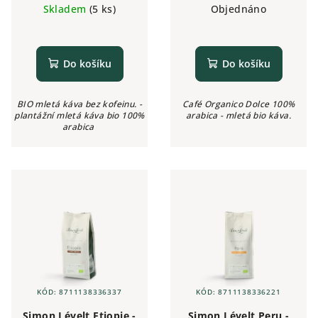
cena:
cena:
Skladem
(5 ks)
Objednáno
Do košíku
Do košíku
BIO mletá káva bez kofeinu. -
Café Organico Dolce 100%
plantážní mletá káva bio 100%
arabica - mletá bio káva.
arabica
KÓD:
8711138336337
KÓD:
8711138336221
Simon Lévelt Etiopie -
Simon Lévelt Peru -