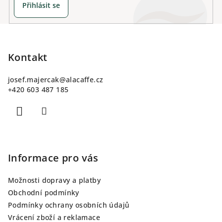
Přihlásit se
Z
á
p
Kontakt
a
josef.majercak
@
alacaffe.cz
t
+420 603 487 185
í
Informace pro vás
Možnosti dopravy a platby
Obchodní podmínky
Podmínky ochrany osobních údajů
Vrácení zboží a reklamace