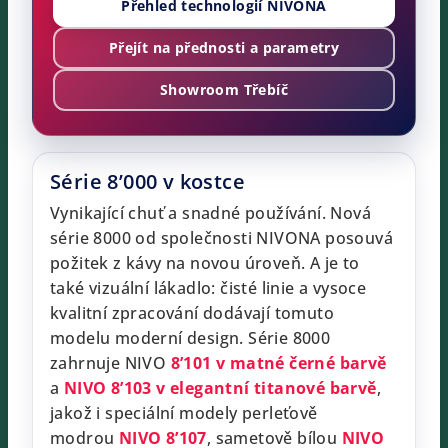
Přehled technologií NIVONA
Přejít na přednosti a parametry
Showroom Třebíč
Série 8’000 v kostce
Vynikající chuť a snadné používání. Nová
série 8000 od společnosti NIVONA posouvá
požitek z kávy na novou úroveň. A je to
také vizuální lákadlo: čisté linie a vysoce
kvalitní zpracování dodávají tomuto
modelu moderní design. Série 8000
zahrnuje NIVO
8’101 v matné černé barvě
a
NIVO 8’103 v elegantní titanové barvě
,
jakož i speciální modely perleťově
modrou
NIVO 8’107
, sametově bílou
NIVO