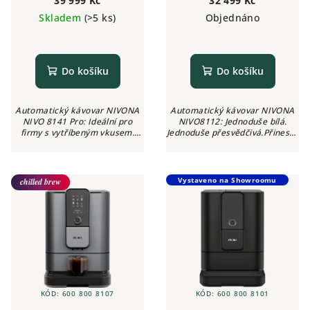
39 999 Kč
32 499 Kč
Skladem
(>5 ks)
Objednáno
Do košíku
Do košíku
Automatický kávovar NIVONA
Automatický kávovar NIVONA
NIVO 8141 Pro: Ideální pro
NIVO8112: Jednoduše bílá.
firmy s vytříbeným vkusem.
Jednoduše přesvědčivá.Přineste
Dnes budoucnost, zítra
si budoucnost
standart. Přineste si
plnoautomatických kávovarů
budoucnost plnoautomatických
domů. S novým designem a
kávovarů do vaši...
novou varnou jednotkou...
Vystaveno na Showroomu
chilled brew
KÓD:
600 800 8107
KÓD:
600 800 8101