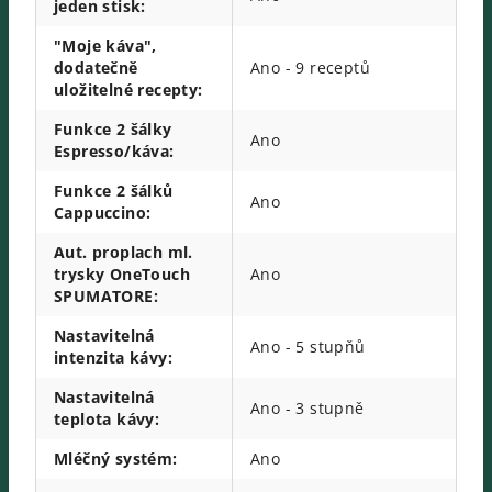
jeden stisk
:
"Moje káva",
dodatečně
Ano - 9 receptů
uložitelné recepty
:
Funkce 2 šálky
Ano
Espresso/káva
:
Funkce 2 šálků
Ano
Cappuccino
:
Aut. proplach ml.
trysky OneTouch
Ano
SPUMATORE
:
Nastavitelná
Ano - 5 stupňů
intenzita kávy
:
Nastavitelná
Ano - 3 stupně
teplota kávy
:
Mléčný systém
:
Ano