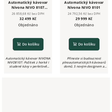
Automatický kávovar
Automatický kávovar
Nivona NIVO 8107
Nivona NIVO 8101
Hot-Cold
26 858,68 Kč bez DPH
24 792,56 Kč bez DPH
32 499 Kč
29 999 Kč
Objednáno
Objednáno
Do košíku
Do košíku
Automatický kávovar NIVONA
Přineste si budoucnost
NIVO8107: Požitek z horké i
plnoautomatických kávovarů
studené kávy v perleťově
domů. S novým designem a
modrém.Přineste si budoucnost
novou varnou jednotkou
plnoautomatických kávovarů
RomaticaPlus posouvá NIVO
domů. S novým designem a
8000 požitek z kávy a čištění na
novou varnou...
ještě vyšší...