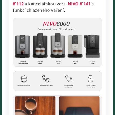
8'112
a kancelářskou verzi
NIVO 8'141
s
funkcí chlazeného vaření.