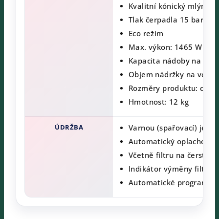
Kvalitní kónický mlýnek 
Tlak čerpadla 15 bar
Eco režim
Max. výkon: 1465 W
Kapacita nádoby na zrno
Objem nádržky na vodu: 
Rozměry produktu: cca (Š
Hmotnost: 12 kg
ÚDRŽBA
Varnou (spařovací) jedno
Automatický oplachova
Včetně filtru na čerstvo
Indikátor výměny filtru
Automatické programy pé