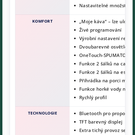
Nastavitelné množství k
KOMFORT
„Moje káva“ – lze uložit
Živé programování
Výrobní nastavení recep
Dvoubarevné osvětlení š
OneTouch-SPUMATORE DUO
Funkce 2 šálků na cappuc
Funkce 2 šálků na espre
Přihrádka na porci mlet
Funkce horké vody na ča
Rychlý profil
TECHNOLOGIE
Bluetooth pro propojení
TFT barevný displej
Extra tichý provoz se sn