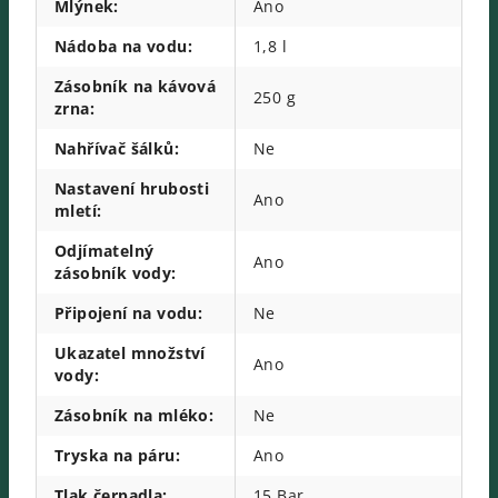
Mlýnek
:
Ano
Nádoba na vodu
:
1,8 l
Zásobník na kávová
250 g
zrna
:
Nahřívač šálků
:
Ne
Nastavení hrubosti
Ano
mletí
:
Odjímatelný
Ano
zásobník vody
:
Připojení na vodu
:
Ne
Ukazatel množství
Ano
vody
:
Zásobník na mléko
:
Ne
Tryska na páru
:
Ano
Tlak čerpadla
:
15 Bar