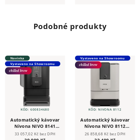
programem. Zajišťují plné
Výrobek je speciálně navržený
aroma, hygienickou čistotu a
pro pravidelné odvápňování
dokonalý požitek z přípravy
kvalitních plně automatických
čerstvé kávy.
kávovarů...
Podobné produkty
Novinka
Vystaveno na Showroomu
Vystaveno na Showroomu
chilled brew
chilled brew
KÓD:
600834680
KÓD:
NIVONA 8112
Automatický kávovar
Automatický kávovar
Nivona NIVO 8141
Nivona NIVO 8112
Hot-Cold Coffee Pro
Hot-Cold
33 057,02 Kč bez DPH
26 858,68 Kč bez DPH