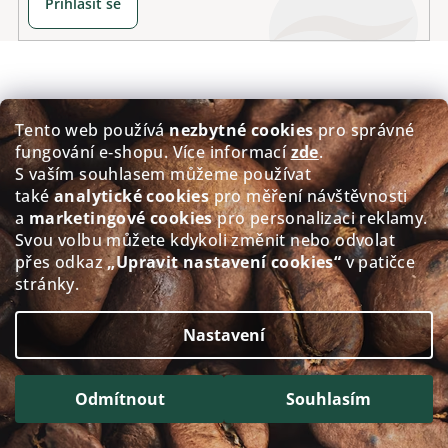
Přihlásit se
Z
á
p
Kontakt
Tento web používá
nezbytné cookies
pro správné
a
fungování e‑shopu. Více informací
zde
.
josef.majercak
@
alacaffe.cz
t
S vaším souhlasem můžeme používat
+420 603 487 185
í
také
analytické cookies
pro měření návštěvnosti
a
marketingové cookies
pro personalizaci reklamy.
Svou volbu můžete kdykoli změnit nebo odvolat
přes odkaz
„Upravit nastavení cookies“
v patičce
stránky.
Informace pro vás
Nastavení
Možnosti dopravy a platby
Obchodní podmínky
Odmítnout
Souhlasím
Podmínky ochrany osobních údajů
Vrácení zboží a reklamace