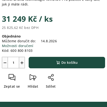
jak ji máte rádi.
31 249 Kč
/ ks
25 825,62 Kč bez DPH
Měrná
Objednáno
cena:
Můžeme doručit do:
14.8.2026
Možnosti doručení
Kód:
600 800 8103
−
+
Do košíku
Zeptat se
Hlídat
Sdílet