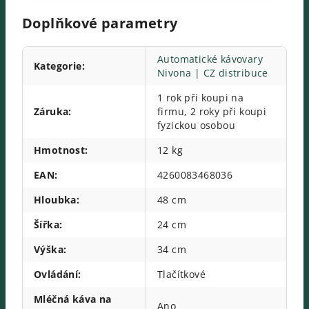
Doplňkové parametry
Automatické kávovary
Kategorie
:
Nivona | CZ distribuce
1 rok při koupi na
Záruka
:
firmu, 2 roky při koupi
fyzickou osobou
Hmotnost
:
12 kg
EAN
:
4260083468036
Hloubka
:
48 cm
Šířka
:
24 cm
Výška
:
34 cm
Ovládání
:
Tlačítkové
Mléčná káva na
Ano