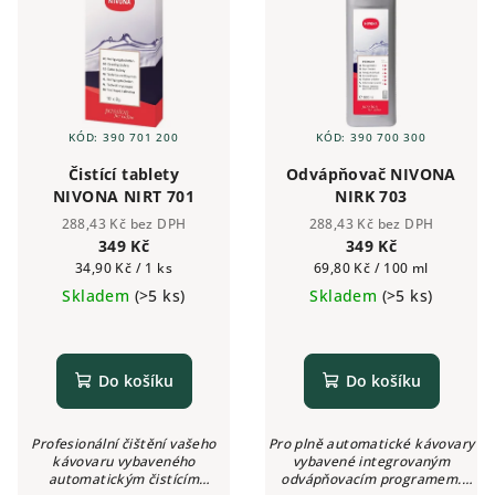
KÓD:
390 701 200
KÓD:
390 700 300
Čistící tablety
Odvápňovač NIVONA
NIVONA NIRT 701
NIRK 703
288,43 Kč bez DPH
288,43 Kč bez DPH
349 Kč
349 Kč
Měrná
Měrná
34,90 Kč / 1 ks
69,80 Kč / 100 ml
cena:
cena:
Skladem
(>5 ks)
Skladem
(>5 ks)
Do košíku
Do košíku
Profesionální čištění vašeho
Pro plně automatické kávovary
kávovaru vybaveného
vybavené integrovaným
automatickým čistícím
odvápňovacím programem.