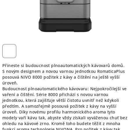
Přineste si budoucnost plnoautomatických kávovarů domů.
S novým designem a novou varnou jednotkou RomaticaPlus
posouvá NIVO 8000 požitek z kávy a čištění na ještě vyšší
úroveň.
Budoucnost plnoautomatického kávovaru: Nejpokročilejší ve
vaření a čištění. Série 8000 přichází s novou varnou
jednotkou, která zajišťuje větší čistotu uvnitř než kdykoli
předtím. A samozřejmě posouvá požitek z kávy na vyšší
úroveň. Díky novému profilu harmonického aroma tyto
modely vaří kávu tak, abyste vždy získali vyváženou chuť bez
ohledu na kávové zrno. Kromě toho budete těžit z mnoha
funkcí aroma technologie NIVONA. Pro požitek z kávy tak,