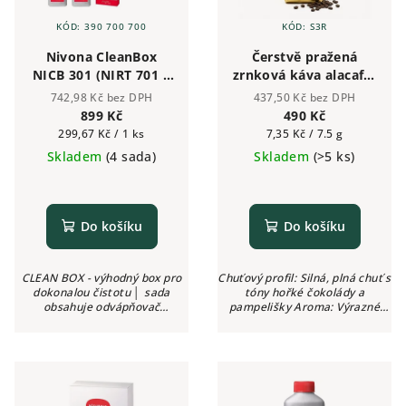
KÓD:
390 700 700
KÓD:
S3R
Nivona CleanBox
Čerstvě pražená
NICB 301 (NIRT 701 +
zrnková káva alacaffé
NIRK 703 + NICC 705)
GOLD 500g | Česká
742,98 Kč bez DPH
437,50 Kč bez DPH
sada na čištění
pražírna
899 Kč
490 Kč
kávovarů
Měrná
Měrná
299,67 Kč / 1 ks
7,35 Kč / 7.5 g
cena:
cena:
Skladem
(4 sada)
Skladem
(>5 ks)
Do košíku
Do košíku
CLEAN BOX - výhodný box pro
Chuťový profil: Silná, plná chuť s
dokonalou čistotu │ sada
tóny hořké čokolády a
obsahuje odvápňovač
pampelišky Aroma: Výrazné
NIVONA NIRK 703 -
kávové Intenzita: ●●●●● (5/5)
500ml, čistič mléčných cest
Kyselost: Nízká
NIVONA NICC...